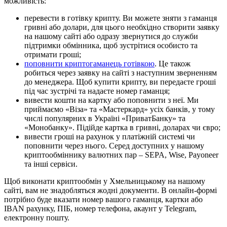
можливість:
перевести в готівку крипту. Ви можете зняти з гаманця
гривні або долари, для цього необхідно створити заявку
на нашому сайті або одразу звернутися до служби
підтримки обмінника, щоб зустрітися особисто та
отримати гроші;
поповнити криптогаманець готівкою
. Це також
робиться через заявку на сайті з наступним зверненням
до менеджера. Щоб купити крипту, ви передаєте гроші
під час зустрічі та надаєте номер гаманця;
вивести кошти на картку або поповнити з неї. Ми
приймаємо «Віза» та «Мастеркард» усіх банків, у тому
числі популярних в Україні «ПриватБанку» та
«Монобанку». Підійде картка в гривні, доларах чи євро;
вивести гроші на рахунок у платіжній системі чи
поповнити через нього. Серед доступних у нашому
криптообміннику валютних пар – SEPA, Wise, Payoneer
та інші сервіси.
Щоб виконати криптообмін у Хмельницькому на нашому
сайті, вам не знадобляться жодні документи. В онлайн-формі
потрібно буде вказати номер вашого гаманця, картки або
IBAN рахунку, ПІБ, номер телефона, акаунт у Telegram,
електронну пошту.