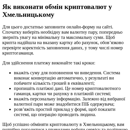
Як виконати обмін криптовалют у
Хмельницькому
Для цього достатньо заповнити онлайн-форму на сайті.
Спочатку виберіть необхідну вам валютну пару, попередньо
зверніть увагу на мінімальну та максимальну суми. Щоб
крипта надійшла на вказану картку або рахунок, обов’язково
перевірте коректність заповнення даних, у тому числі номер
криптогаманця.
Для здійснення платежу виконайте такі кроки:
вкажіть суму для поповнення чи виведення. Система
виконає конвертацію автоматично, у результаті ви
побачите кількість грошей в еквіваленті;
пропишіть платіжні дані. Це номер криптовалютного
гаманця, картки чи рахунку в платіжній системі;
вкажіть персональну інформацію. Залежно від вибраної
валютної пари може знадобитися ПІБ одержувача;
розв’яжіть простий приклад у формі, щоб показати
системі, що операцію проводить людина.
Щоб успішно обміняти криптовалюту в Хмельницькому, вам
потрібно погодитися з правилами роботи сервісу та політикою