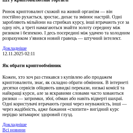
Ринок криптовалют схожий на живий організм — він
постійно рухається, зростає, дихає та змінює настрій. Одні
заробляють мільйони на стрибках курсу, інші втрачають усе за
одну ніч, а треті намагаються знайти золоту середину між
ризиком і безпекою. І десь посередині між удачею та холодним
розрахунком з’явився новий гравець — штучний інтелект.
Докладніше
12.11.2025 02:11
Як обрати криптообмінник
Кожен, хто хоч раз стикався з купівлею або продажем
криптовалюти, знає, як складно обрати обмінник. В інтернеті
десятки сервісів обіцяють швидкі перекази, низькі комісії та
найкращі курси, але за яскравими словами часто ховаються
ризики — затримки, збої, обман або навіть відверті шахраї.
Одні користувачі втрачають гроші через неуважність, інші —
через жадібність, адже бажання «схопити» вигідний курс
нерідко затьмарює здоровий глузд.
Докладніше
Всі новини