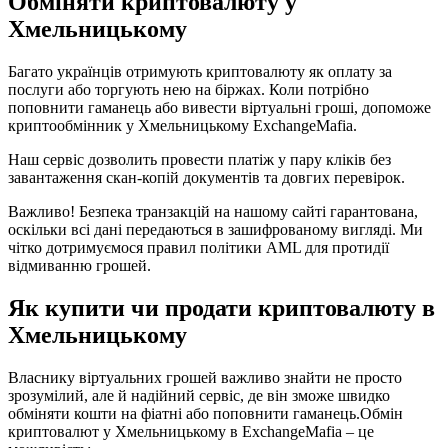
Обміняти криптовалюту у
Хмельницькому
Багато українців отримують криптовалюту як оплату за
послуги або торгують нею на біржах. Коли потрібно
поповнити гаманець або вивести віртуальні гроші, допоможе
криптообмінник у Хмельницькому ExchangeMafia.
Наш сервіс дозволить провести платіж у пару кліків без
завантаження скан-копій документів та довгих перевірок.
Важливо! Безпека транзакцій на нашому сайті гарантована,
оскільки всі дані передаються в зашифрованому вигляді. Ми
чітко дотримуємося правил політики AML для протидії
відмиванню грошей.
Як купити чи продати криптовалюту в
Хмельницькому
Власнику віртуальних грошей важливо знайти не просто
зрозумілий, але й надійний сервіс, де він зможе швидко
обміняти кошти на фіатні або поповнити гаманець.Обмін
криптовалют у Хмельницькому в ExchangeMafia – це