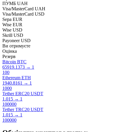
ПУМБ UAH
Visa/MasterCard UAH
Visa/MasterCard USD
Sepa EUR
Wise EUR
Wise USD
Skrill USD
Payoneer USD
Ви отримуєте
Оцінка
Резерв
Bitcoin BTC
65919.1373
→
1
100
Ethereum ETH
1940.8161
→
1
1000
Tether ERC20 USDT
1.015
→
1
100000
Tether TRC20 USDT
1.015
→
1
100000