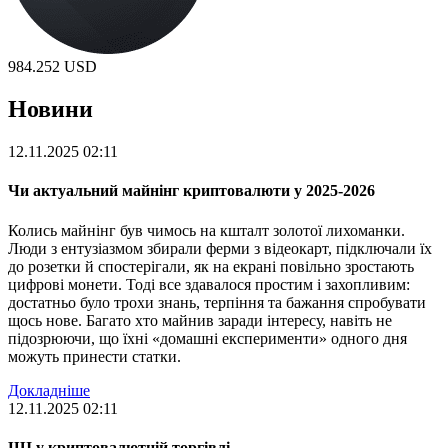
984.252
USD
Новини
12.11.2025 02:11
Чи актуальний майнінг криптовалюти у 2025-2026
Колись майнінг був чимось на кшталт золотої лихоманки.
Люди з ентузіазмом збирали ферми з відеокарт, підключали їх
до розетки й спостерігали, як на екрані повільно зростають
цифрові монети. Тоді все здавалося простим і захопливим:
достатньо було трохи знань, терпіння та бажання спробувати
щось нове. Багато хто майнив заради інтересу, навіть не
підозрюючи, що їхні «домашні експерименти» одного дня
можуть принести статки.
Докладніше
12.11.2025 02:11
ШІ у криптовалютній торгівлі