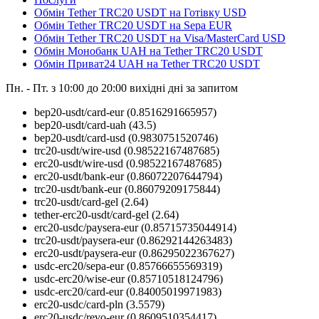
Обмін Tether TRC20 USDT на Готівку USD
Обмін Tether TRC20 USDT на Sepa EUR
Обмін Tether TRC20 USDT на Visa/MasterCard USD
Обмін Монобанк UAH на Tether TRC20 USDT
Обмін Приват24 UAH на Tether TRC20 USDT
Пн. - Пт. з 10:00 до 20:00
вихідні дні за запитом
bep20-usdt/card-eur
(0.8516291665957)
bep20-usdt/card-uah
(43.5)
bep20-usdt/card-usd
(0.9830751520746)
trc20-usdt/wire-usd
(0.98522167487685)
erc20-usdt/wire-usd
(0.98522167487685)
erc20-usdt/bank-eur
(0.86072207644794)
trc20-usdt/bank-eur
(0.86079209175844)
trc20-usdt/card-gel
(2.64)
tether-erc20-usdt/card-gel
(2.64)
erc20-usdc/paysera-eur
(0.85715735044914)
trc20-usdt/paysera-eur
(0.86292144263483)
erc20-usdt/paysera-eur
(0.86295022367627)
usdc-erc20/sepa-eur
(0.85766655569319)
usdc-erc20/wise-eur
(0.85710518124796)
usdc-erc20/card-eur
(0.84005019971983)
erc20-usdc/card-pln
(3.5579)
erc20-usdc/revo-eur
(0.8609510354417)