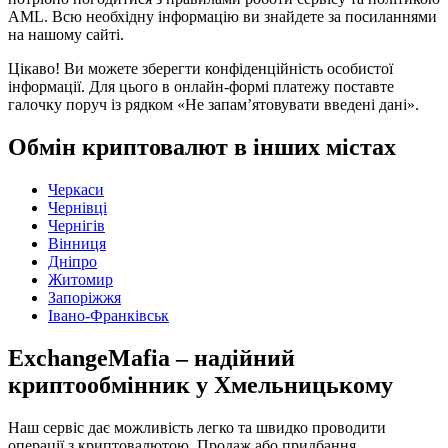
AML. Всю необхідну інформацію ви знайдете за посиланнями
на нашому сайті.
Цікаво! Ви можете зберегти конфіденційність особистої
інформації. Для цього в онлайн-формі платежу поставте
галочку поруч із рядком «Не запам’ятовувати введені дані».
Обмін криптовалют в інших містах
Черкаси
Чернівці
Чернігів
Вінниця
Дніпро
Житомир
Запоріжжя
Івано-Франківськ
ExchangeMafia – надійний
криптообмінник у Хмельницькому
Наш сервіс дає можливість легко та швидко проводити
операції з криптовалютою. Продаж або придбання