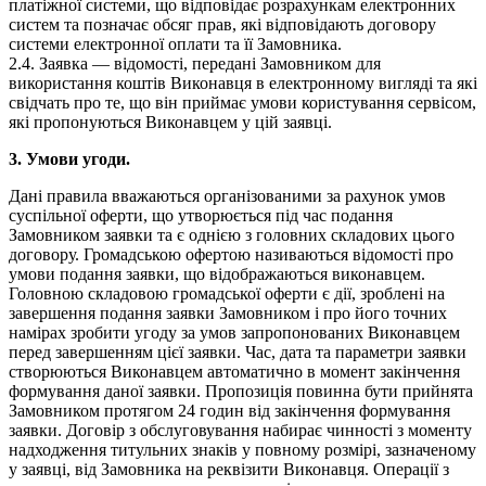
платіжної системи, що відповідає розрахункам електронних
систем та позначає обсяг прав, які відповідають договору
системи електронної оплати та її Замовника.
2.4. Заявка — відомості, передані Замовником для
використання коштів Виконавця в електронному вигляді та які
свідчать про те, що він приймає умови користування сервісом,
які пропонуються Виконавцем у цій заявці.
3. Умови угоди.
Дані правила вважаються організованими за рахунок умов
суспільної оферти, що утворюється під час подання
Замовником заявки та є однією з головних складових цього
договору. Громадською офертою називаються відомості про
умови подання заявки, що відображаються виконавцем.
Головною складовою громадської оферти є дії, зроблені на
завершення подання заявки Замовником і про його точних
намірах зробити угоду за умов запропонованих Виконавцем
перед завершенням цієї заявки. Час, дата та параметри заявки
створюються Виконавцем автоматично в момент закінчення
формування даної заявки. Пропозиція повинна бути прийнята
Замовником протягом 24 годин від закінчення формування
заявки. Договір з обслуговування набирає чинності з моменту
надходження титульних знаків у повному розмірі, зазначеному
у заявці, від Замовника на реквізити Виконавця. Операції з