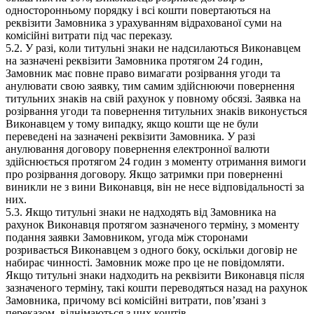
односторонньому порядку і всі кошти повертаються на
реквізити Замовника з урахуванням відрахованої суми на
комісійні витрати під час переказу.
5.2. У разі, коли титульні знаки не надсилаються Виконавцем
на зазначені реквізити Замовника протягом 24 годин,
Замовник має повне право вимагати розірвання угоди та
анулювати свою заявку, тим самим здійснюючи повернення
титульних знаків на свій рахунок у повному обсязі. Заявка на
розірвання угоди та повернення титульних знаків виконується
Виконавцем у тому випадку, якщо кошти ще не були
переведені на зазначені реквізити Замовника. У разі
анулювання договору повернення електронної валюти
здійснюється протягом 24 годин з моменту отримання вимоги
про розірвання договору. Якщо затримки при поверненні
виникли не з вини Виконавця, він не несе відповідальності за
них.
5.3. Якщо титульні знаки не надходять від Замовника на
рахунок Виконавця протягом зазначеного терміну, з моменту
подання заявки Замовником, угода між сторонами
розривається Виконавцем з одного боку, оскільки договір не
набирає чинності. Замовник може про це не повідомляти.
Якщо титульні знаки надходить на реквізити Виконавця після
зазначеного терміну, такі кошти переводяться назад на рахунок
Замовника, причому всі комісійні витрати, пов’язані з
переказом, віднімаються з цих коштів.