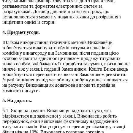
титульними знаками враховуються згідно з правилами,
регламентом та форматом електронних систем за
розрахунками. Договір дійсний протягом строку, що
встановлюється з моменту подання заявки до розірвання з
ініціативи однієї із сторін.
4. Предмет угоди.
Шляхом використання технічних методів Виконавець
зобов’язується виконувати обмін титульних знаків за
комісійну винагороду від Замовника, після подання цією
особою заявки та здійснює це шляхом продажу титульних
знаків особам, які бажають їх придбати за сумою, вказаною не
нижче, ніж у заявці, поданій Замовником. Кошти Виконавець
зобов’язується переводити на вказані Замовником реквізити.
У разі виникнення під час обміну прибутку вона залишається
на рахунку Виконавця як додаткова вигода та премія за
комісійні послуги.
5. На додаток.
5.1. Якщо на рахунок Виконавця надходить сума, яка
відрізняється від зазначеної у заявці, Виконавець робить
перерахунок, який відповідає фактичному надходженню
титульних знаків. Якщо ця сума перевищує вказану у заявці
більш ніж на 10%, Виконавець розриває договір в