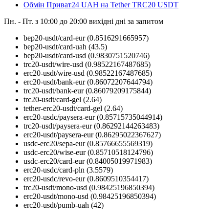
Обмін Приват24 UAH на Tether TRC20 USDT
Пн. - Пт. з 10:00 до 20:00
вихідні дні за запитом
bep20-usdt/card-eur
(0.8516291665957)
bep20-usdt/card-uah
(43.5)
bep20-usdt/card-usd
(0.9830751520746)
trc20-usdt/wire-usd
(0.98522167487685)
erc20-usdt/wire-usd
(0.98522167487685)
erc20-usdt/bank-eur
(0.86072207644794)
trc20-usdt/bank-eur
(0.86079209175844)
trc20-usdt/card-gel
(2.64)
tether-erc20-usdt/card-gel
(2.64)
erc20-usdc/paysera-eur
(0.85715735044914)
trc20-usdt/paysera-eur
(0.86292144263483)
erc20-usdt/paysera-eur
(0.86295022367627)
usdc-erc20/sepa-eur
(0.85766655569319)
usdc-erc20/wise-eur
(0.85710518124796)
usdc-erc20/card-eur
(0.84005019971983)
erc20-usdc/card-pln
(3.5579)
erc20-usdc/revo-eur
(0.8609510354417)
trc20-usdt/mono-usd
(0.98425196850394)
erc20-usdt/mono-usd
(0.98425196850394)
erc20-usdt/pumb-uah
(42)