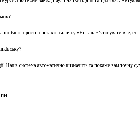
курси, щоб вони завжди були найвигіднішими для вас. Актуальн
імно?
 анонімно, просто поставте галочку «Не запам’ятовувати введені
анківську?
кції. Наша система автоматично визначить та покаже вам точну сум
ти