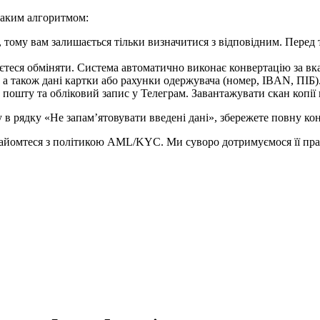
таким алгоритмом:
, тому вам залишається тільки визначитися з відповідним. Перед 
єтеся обміняти. Система автоматично виконає конвертацію за вка
 а також дані картки або рахунки одержувача (номер, IBAN, ПІБ).
 пошту та обліковий запис у Телеграм. Завантажувати скан копії
в рядку «Не запам’ятовувати введені дані», збережете повну кон
айомтеся з політикою AML/KYC. Ми суворо дотримуємося її прав