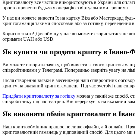
Криптовалюту все частіше використовують в Україні для оплати
просто провести будь-яку операцію з віртуальними грошима.
У нас ви можете вивести їх на картку Віза або Мастеркард будь
криптогаманця такими способами або за готівку, переведення в 
Корисно знати! Для обміну у нас ви можете скористатися не ли
отримати UAH або USD.
Як купити чи продати крипту в Івано-
Ви можете створити заявку, щоб вивести зі свого криптогаманця 
співробітниками у Телеграмі. Попередньо зверніть увагу на лі
Після створення заявки в месенджері наш співробітник обговорит
крипту на вказаний криптогаманець. Під час зустрічі наш співр
Придбати криптовалюту за готівку
можна у такий же спосіб, ст
співробітнику під час зустрічі. Він перерахує їх на вказаний ва
Як виконати обмін криптовалют в Іван
Наш криптообмінник працює не лише офлайн, а й онлайн. Прямо
криптовалютний гаманець у відповідний спосіб. Для цього ми 