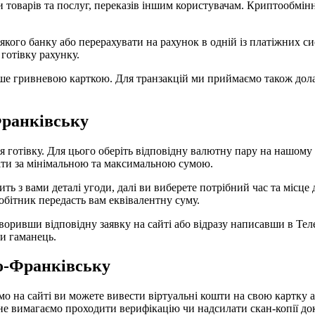
 товарів та послуг, переказів іншим користувачам. Криптообмін
-якого банку або перерахувати на рахунок в одній із платіжних 
готівку рахунку.
ше гривневою карткою. Для транзакцій ми приймаємо також долар
Франківську
готівку. Для цього оберіть відповідну валютну пару на нашому са
міти за мінімальною та максимальною сумою.
ь з вами деталі угоди, далі ви виберете потрібний час та місце 
обітник передасть вам еквівалентну суму.
воривши відповідну заявку на сайті або відразу написавши в Тел
ми гаманець.
о-Франківську
 на сайті ви можете вивести віртуальні кошти на свою картку а
не вимагаємо проходити верифікацію чи надсилати скан-копії до