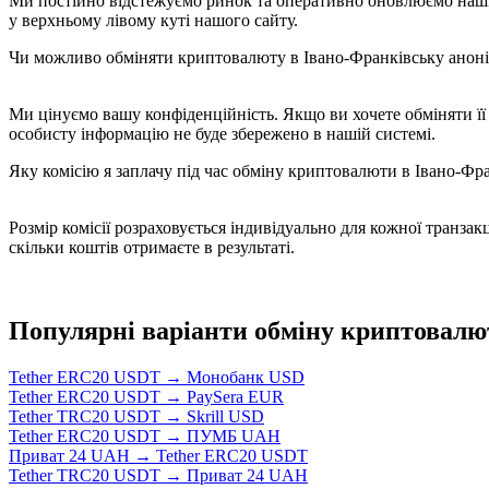
Ми постійно відстежуємо ринок та оперативно оновлюємо наші 
у верхньому лівому куті нашого сайту.
Чи можливо обміняти криптовалюту в Івано-Франківську анон
Ми цінуємо вашу конфіденційність. Якщо ви хочете обміняти її
особисту інформацію не буде збережено в нашій системі.
Яку комісію я заплачу під час обміну криптовалюти в Івано-Фр
Розмір комісії розраховується індивідуально для кожної транза
скільки коштів отримаєте в результаті.
Популярні варіанти обміну криптовалю
Tether ERC20 USDT → Монобанк USD
Tether ERC20 USDT → PaySera EUR
Tether TRC20 USDT → Skrill USD
Tether ERC20 USDT → ПУМБ UAH
Приват 24 UAH → Tether ERC20 USDT
Tether TRC20 USDT → Приват 24 UAH