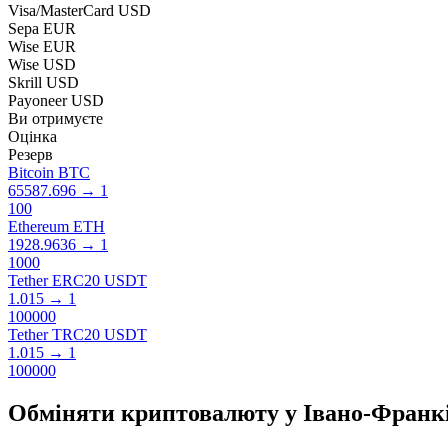
Visa/MasterCard USD
Sepa EUR
Wise EUR
Wise USD
Skrill USD
Payoneer USD
Ви отримуєте
Оцінка
Резерв
Bitcoin BTC
65587.696
→
1
100
Ethereum ETH
1928.9636
→
1
1000
Tether ERC20 USDT
1.015
→
1
100000
Tether TRC20 USDT
1.015
→
1
100000
Обміняти криптовалюту у Івано-Франк