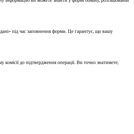
у інформацію ви можете знайти у формі обміну, розташованій
 дані» під час заповнення форми. Це гарантує, що вашу
у комісії до підтвердження операції. Ви точно знатимете,