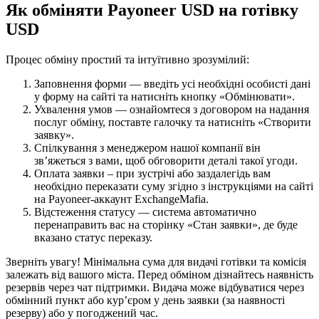
Як обміняти Payoneer USD на готівку
USD
Процес обміну простий та інтуїтивно зрозумілий:
Заповнення форми — введіть усі необхідні особисті дані
у форму на сайті та натисніть кнопку «Обмінювати».
Ухвалення умов — ознайомтеся з договором на надання
послуг обміну, поставте галочку та натисніть «Створити
заявку».
Спілкування з менеджером нашої компанії він
зв’яжеться з вами, щоб обговорити деталі такої угоди.
Оплата заявки – при зустрічі або заздалегідь вам
необхідно переказати суму згідно з інструкціями на сайті
на Payoneer-аккаунт ExchangeMafia.
Відстеження статусу — система автоматично
перенаправить вас на сторінку «Стан заявки», де буде
вказано статус переказу.
Зверніть увагу! Мінімальна сума для видачі готівки та комісія
залежать від вашого міста. Перед обміном дізнайтесь наявність
резервів через чат підтримки. Видача може відбуватися через
обмінний пункт або кур’єром у день заявки (за наявності
резерву) або у погоджений час.