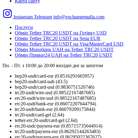
Карта сайту
Instagram
Telegram
info@exchangemafia.com
Послуги
Обмін Tether TRC20 USDT на Готівку USD
Обмін Tether TRC20 USDT на Sepa EUR
Обмін Tether TRC20 USDT на Visa/MasterCard USD
Обмін Монобанк UAH на Tether TRC20 USDT
Обмін Приват24 UAH на Tether TRC20 USDT
Пн. - Пт. з 10:00 до 20:00
вихідні дні за запитом
bep20-usdt/card-eur
(0.8516291665957)
bep20-usdt/card-uah
(43.5)
bep20-usdt/card-usd
(0.9830751520746)
trc20-usdt/wire-usd
(0.98522167487685)
erc20-usdt/wire-usd
(0.98522167487685)
erc20-usdt/bank-eur
(0.86072207644794)
trc20-usdt/bank-eur
(0.86079209175844)
trc20-usdt/card-gel
(2.64)
tether-erc20-usdt/card-gel
(2.64)
erc20-usdc/paysera-eur
(0.85715735044914)
trc20-usdt/paysera-eur
(0.86292144263483)
erc20-usdt/paysera-eur
(0.86295022367627)