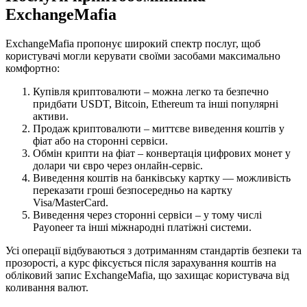
ExchangeMafia
ExchangeMafia пропонує широкий спектр послуг, щоб
користувачі могли керувати своїми засобами максимально
комфортно:
Купівля криптовалюти – можна легко та безпечно
придбати USDT, Bitcoin, Ethereum та інші популярні
активи.
Продаж криптовалюти – миттєве виведення коштів у
фіат або на сторонні сервіси.
Обмін крипти на фіат – конвертація цифрових монет у
долари чи євро через онлайн-сервіс.
Виведення коштів на банківську картку — можливість
переказати гроші безпосередньо на картку
Visa/MasterCard.
Виведення через сторонні сервіси – у тому числі
Payoneer та інші міжнародні платіжні системи.
Усі операції відбуваються з дотриманням стандартів безпеки та
прозорості, а курс фіксується після зарахування коштів на
обліковий запис ExchangeMafia, що захищає користувача від
коливання валют.