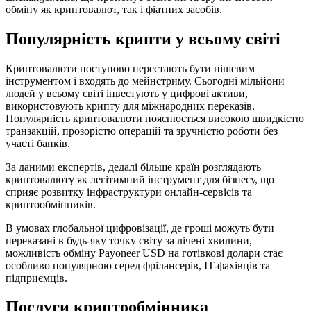
обміну як криптовалют, так і фіатних засобів.
Популярність крипти у всьому світі
Криптовалюти поступово перестають бути нішевим
інструментом і входять до мейнстриму. Сьогодні мільйони
людей у всьому світі інвестують у цифрові активи,
використовують крипту для міжнародних переказів.
Популярність криптовалюти пояснюється високою швидкістю
транзакцій, прозорістю операцій та зручністю роботи без
участі банків.
За даними експертів, дедалі більше країн розглядають
криптовалюту як легітимний інструмент для бізнесу, що
сприяє розвитку інфраструктури онлайн-сервісів та
криптообмінників.
В умовах глобальної цифровізації, де гроші можуть бути
переказані в будь-яку точку світу за лічені хвилини,
можливість обміну Payoneer USD на готівкові долари стає
особливо популярною серед фрілансерів, IT-фахівців та
підприємців.
Послуги криптообмінника