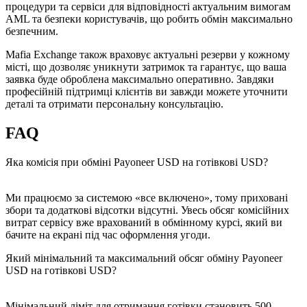
процедури та сервіси для відповідності актуальним вимогам
AML та безпеки користувачів, що робить обмін максимально
безпечним.
Mafia Exchange також враховує актуальні резерви у кожному
місті, що дозволяє уникнути затримок та гарантує, що ваша
заявка буде оброблена максимально оперативно. Завдяки
професійній підтримці клієнтів ви завжди можете уточнити
деталі та отримати персональну консультацію.
FAQ
Яка комісія при обміні Payoneer USD на готівкові USD?
Ми працюємо за системою «все включено», тому приховані
збори та додаткові відсотки відсутні. Увесь обсяг комісійних
витрат сервісу вже врахований в обмінному курсі, який ви
бачите на екрані під час оформлення угоди.
Який мінімальний та максимальний обсяг обміну Payoneer
USD на готівкові USD?
Мінімальний ліміт для отримання готівки становить 500