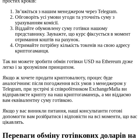
простих кроків:
Зв’яжіться з нашим менеджером через Telegram.
Обговоріть усі умови угоди та уточніть суму з
урахуванням комісії.
Віддайте обумовлену суму готівки нашому
представнику. Зауважте, що курс фіксується в момент
отримання коштів на рахунок.
Отримайте потрібну кількість токенів на свою адресу
криптогаманця.
Так ви можете зробити обмін готівки USD на Ethereum дуже
легко і за зрозумілим принципом.
Якщо ж хочете продати криптовалюту, процес буде
аналогічним: після погодження всіх умов з менеджером у
Telegram, при зустрічі зі співробітником ExchangeMafia ви
відправляєте крипту на наш криптогаманець, а ми віддаємо
вам еквівалентну суму готівкою.
Якщо у вас виникли питання, наші консультанти готові
допомогти вам розібратися і відповісти на всі моменти, що вас
цікавлять.
Переваги обміну готівкових доларів на