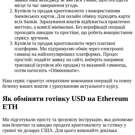
місце та час завершення угоди.
Купівля та продаж криптовалюти з використанням
банківських карток. Для онлайн обміну підходять карти
всіх банків. Зарахування коштів відбувається практично
миттєво, а комісії мінімальні. Без верифікації операції
проходять швидше та простіше, що робить використання
сервісу зручним.
Купівля та продаж криптовалюти через платіжні
платформи. Ми підтримуємо обмін через електронні
гаманці на найпопулярніших платформах. Процес
простий: подайте заявку на сайті, виберіть напрямок
транзакції (купівля або продаж) та вказаний гаманець,
потім натисніть «Обмінювати».
Наш сервіс гарантує оперативне виконання операцій та повну
безпеку ваших коштів з урахуванням актуального курсу.
Як обміняти готівку USD на Ethereum
ETH
Ми підготували просту та зрозумілу інструкцію, яка допоможе
вам безпечно та швидко продати криптовалюту за готівку у
гривні чи доларах США. Для цього виконайте декілька