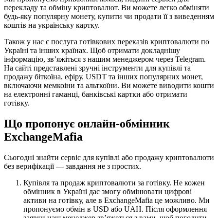
перекладу та обміну криптовалют. Ви можете легко обміняти
будь-яку популярну монету, купити чи продати її з виведенням
коштів на українську картку.
Також у нас є послуга готівкових переказів криптовалюти по
Україні та інших країнах. Щоб отримати докладнішу
інформацію, зв’яжіться з нашим менеджером через Telegram.
На сайті представлені зручні інструменти для купівлі та
продажу біткоїна, ефіру, USDT та інших популярних монет,
включаючи мемкоіни та альткоїни. Ви можете виводити кошти
на електронні гаманці, банківські картки або отримати
готівку.
Що пропонує онлайн-обмінник
ExchangeMafia
Сьогодні знайти сервіс для купівлі або продажу криптовалюти
без верифікації — завдання не з простих.
Купівля та продаж криптовалюти за готівку. Не кожен
обмінник в Україні дає змогу обмінювати цифрові
активи на готівку, але в ExchangeMafia це можливо. Ми
пропонуємо обмін в USD або UAH. Після оформлення
заявки наш менеджер зв’яжеться з вами, щоб погодити