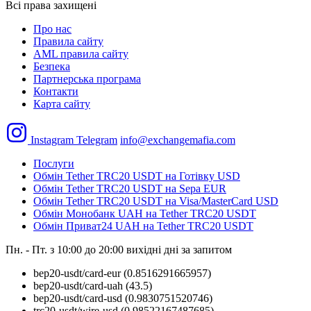
Всі права захищені
Про нас
Правила сайту
AML правила сайту
Безпека
Партнерська програма
Контакти
Карта сайту
Instagram
Telegram
info@exchangemafia.com
Послуги
Обмін Tether TRC20 USDT на Готівку USD
Обмін Tether TRC20 USDT на Sepa EUR
Обмін Tether TRC20 USDT на Visa/MasterCard USD
Обмін Монобанк UAH на Tether TRC20 USDT
Обмін Приват24 UAH на Tether TRC20 USDT
Пн. - Пт. з 10:00 до 20:00
вихідні дні за запитом
bep20-usdt/card-eur
(0.8516291665957)
bep20-usdt/card-uah
(43.5)
bep20-usdt/card-usd
(0.9830751520746)
trc20-usdt/wire-usd
(0.98522167487685)