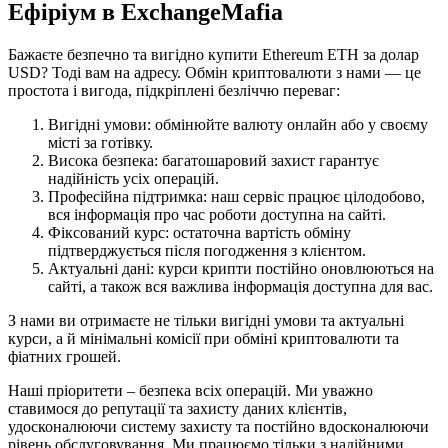
Ефіріум в ExchangeMafia
Бажаєте безпечно та вигідно купити Ethereum ETH за долар
USD? Тоді вам на адресу. Обмін криптовалюти з нами — це
простота і вигода, підкріплені безліччю переваг:
Вигідні умови: обмінюйте валюту онлайн або у своєму
місті за готівку.
Висока безпека: багатошаровий захист гарантує
надійність усіх операцій.
Професійна підтримка: наш сервіс працює цілодобово,
вся інформація про час роботи доступна на сайті.
Фіксований курс: остаточна вартість обміну
підтверджується після погодження з клієнтом.
Актуальні дані: курси крипти постійно оновлюються на
сайті, а також вся важлива інформація доступна для вас.
З нами ви отримаєте не тільки вигідні умови та актуальні
курси, а й мінімальні комісії при обміні криптовалюти та
фіатних грошей.
Наші пріоритети – безпека всіх операцій. Ми уважно
ставимося до репутації та захисту даних клієнтів,
удосконалюючи систему захисту та постійно вдосконалюючи
рівень обслуговування. Ми працюємо тільки з надійними