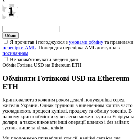
x
=
Я прочитав і погоджуюся з
умовами обміну
та правилами
перевірки AML
. Попередня перевірка AML доступна за
посиланням
Не запам'ятовувати введені дані
Обмін Готівка USD на Ethereum ETH
Обміняти Готівкові USD на Ethereum
ETH
Криптовалюта з кожним роком дедалі популярніша серед
жителів України. Однак труднощі з виведенням коштів часто
ускладнюють процеси купівлі, продажу та обміну токенів. В
нашому криптообміннику ви легко можете купити Ефіріум за
долари, а також виконати інші операції швидко і без зайвих
зусиль, лише за кілька кліків.
Ми пропонуємо привабливі комісії, надійні сервіси для