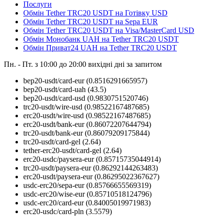
Послуги
Обмін Tether TRC20 USDT на Готівку USD
Обмін Tether TRC20 USDT на Sepa EUR
Обмін Tether TRC20 USDT на Visa/MasterCard USD
Обмін Монобанк UAH на Tether TRC20 USDT
Обмін Приват24 UAH на Tether TRC20 USDT
Пн. - Пт. з 10:00 до 20:00
вихідні дні за запитом
bep20-usdt/card-eur
(0.8516291665957)
bep20-usdt/card-uah
(43.5)
bep20-usdt/card-usd
(0.9830751520746)
trc20-usdt/wire-usd
(0.98522167487685)
erc20-usdt/wire-usd
(0.98522167487685)
erc20-usdt/bank-eur
(0.86072207644794)
trc20-usdt/bank-eur
(0.86079209175844)
trc20-usdt/card-gel
(2.64)
tether-erc20-usdt/card-gel
(2.64)
erc20-usdc/paysera-eur
(0.85715735044914)
trc20-usdt/paysera-eur
(0.86292144263483)
erc20-usdt/paysera-eur
(0.86295022367627)
usdc-erc20/sepa-eur
(0.85766655569319)
usdc-erc20/wise-eur
(0.85710518124796)
usdc-erc20/card-eur
(0.84005019971983)
erc20-usdc/card-pln
(3.5579)