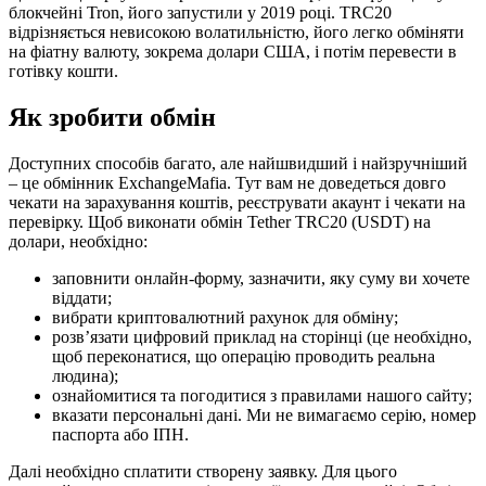
блокчейні Tron, його запустили у 2019 році. TRC20
відрізняється невисокою волатильністю, його легко обміняти
на фіатну валюту, зокрема долари США, і потім перевести в
готівку кошти.
Як зробити обмін
Доступних способів багато, але найшвидший і найзручніший
– це обмінник ExchangeMafia. Тут вам не доведеться довго
чекати на зарахування коштів, реєструвати акаунт і чекати на
перевірку. Щоб виконати обмін Tether TRC20 (USDT) на
долари, необхідно:
заповнити онлайн-форму, зазначити, яку суму ви хочете
віддати;
вибрати криптовалютний рахунок для обміну;
розв’язати цифровий приклад на сторінці (це необхідно,
щоб переконатися, що операцію проводить реальна
людина);
ознайомитися та погодитися з правилами нашого сайту;
вказати персональні дані. Ми не вимагаємо серію, номер
паспорта або ІПН.
Далі необхідно сплатити створену заявку. Для цього