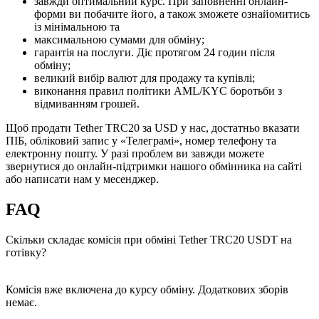
завжди оптимальний курс. При заповненні онлайн-
форми ви побачите його, а також зможете ознайомитись
із мінімальною та
максимальною сумами для обміну;
гарантія на послуги. Діє протягом 24 годин після
обміну;
великий вибір валют для продажу та купівлі;
виконання правил політики AML/KYC боротьби з
відмиванням грошей.
Щоб продати Tether TRC20 за USD у нас, достатньо вказати
ПІБ, обліковий запис у «Телеграмі», номер телефону та
електронну пошту. У разі проблем ви завжди можете
звернутися до онлайн-підтримки нашого обмінника на сайті
або написати нам у месенджер.
FAQ
Скільки складає комісія при обміні Tether TRC20 USDT на
готівку?
Комісія вже включена до курсу обміну. Додаткових зборів
немає.