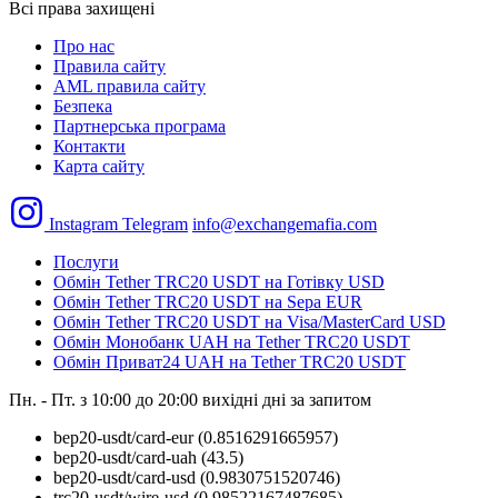
Всі права захищені
Про нас
Правила сайту
AML правила сайту
Безпека
Партнерська програма
Контакти
Карта сайту
Instagram
Telegram
info@exchangemafia.com
Послуги
Обмін Tether TRC20 USDT на Готівку USD
Обмін Tether TRC20 USDT на Sepa EUR
Обмін Tether TRC20 USDT на Visa/MasterCard USD
Обмін Монобанк UAH на Tether TRC20 USDT
Обмін Приват24 UAH на Tether TRC20 USDT
Пн. - Пт. з 10:00 до 20:00
вихідні дні за запитом
bep20-usdt/card-eur
(0.8516291665957)
bep20-usdt/card-uah
(43.5)
bep20-usdt/card-usd
(0.9830751520746)
trc20-usdt/wire-usd
(0.98522167487685)