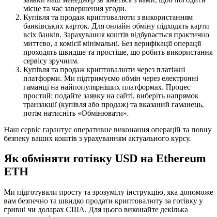
місце та час завершення угоди.
Купівля та продаж криптовалюти з використанням
банківських карток. Для онлайн обміну підходять карти
всіх банків. Зарахування коштів відбувається практично
миттєво, а комісії мінімальні. Без верифікації операції
проходять швидше та простіше, що робить використання
сервісу зручним.
Купівля та продаж криптовалюти через платіжні
платформи. Ми підтримуємо обмін через електронні
гаманці на найпопулярніших платформах. Процес
простий: подайте заявку на сайті, виберіть напрямок
транзакції (купівля або продаж) та вказаний гаманець,
потім натисніть «Обмінювати».
Наш сервіс гарантує оперативне виконання операцій та повну
безпеку ваших коштів з урахуванням актуального курсу.
Як обміняти готівку USD на Ethereum
ETH
Ми підготували просту та зрозумілу інструкцію, яка допоможе
вам безпечно та швидко продати криптовалюту за готівку у
гривні чи доларах США. Для цього виконайте декілька