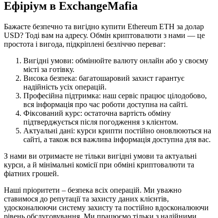
Ефіріум в ExchangeMafia
Бажаєте безпечно та вигідно купити Ethereum ETH за долар
USD? Тоді вам на адресу. Обмін криптовалюти з нами — це
простота і вигода, підкріплені безліччю переваг:
Вигідні умови: обмінюйте валюту онлайн або у своєму
місті за готівку.
Висока безпека: багатошаровий захист гарантує
надійність усіх операцій.
Професійна підтримка: наш сервіс працює цілодобово,
вся інформація про час роботи доступна на сайті.
Фіксований курс: остаточна вартість обміну
підтверджується після погодження з клієнтом.
Актуальні дані: курси крипти постійно оновлюються на
сайті, а також вся важлива інформація доступна для вас.
З нами ви отримаєте не тільки вигідні умови та актуальні
курси, а й мінімальні комісії при обміні криптовалюти та
фіатних грошей.
Наші пріоритети – безпека всіх операцій. Ми уважно
ставимося до репутації та захисту даних клієнтів,
удосконалюючи систему захисту та постійно вдосконалюючи
рівень обслуговування. Ми працюємо тільки з надійними