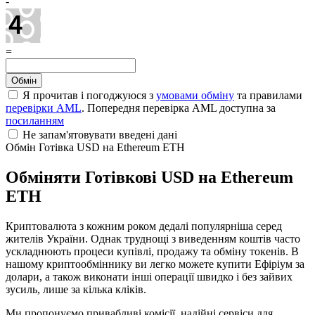
-
=
Я прочитав і погоджуюся з
умовами обміну
та правилами
перевірки AML
. Попередня перевірка AML доступна за
посиланням
Не запам'ятовувати введені дані
Обмін Готівка USD на Ethereum ETH
Обміняти Готівкові USD на Ethereum
ETH
Криптовалюта з кожним роком дедалі популярніша серед
жителів України. Однак труднощі з виведенням коштів часто
ускладнюють процеси купівлі, продажу та обміну токенів. В
нашому криптообміннику ви легко можете купити Ефіріум за
долари, а також виконати інші операції швидко і без зайвих
зусиль, лише за кілька кліків.
Ми пропонуємо привабливі комісії, надійні сервіси для