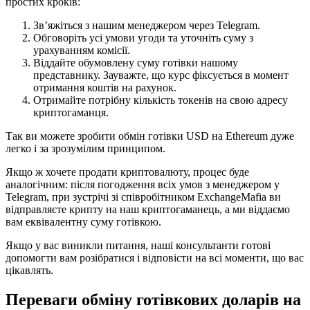
простих кроків:
Зв’яжіться з нашим менеджером через Telegram.
Обговоріть усі умови угоди та уточніть суму з
урахуванням комісії.
Віддайте обумовлену суму готівки нашому
представнику. Зауважте, що курс фіксується в момент
отримання коштів на рахунок.
Отримайте потрібну кількість токенів на свою адресу
криптогаманця.
Так ви можете зробити обмін готівки USD на Ethereum дуже
легко і за зрозумілим принципом.
Якщо ж хочете продати криптовалюту, процес буде
аналогічним: після погодження всіх умов з менеджером у
Telegram, при зустрічі зі співробітником ExchangeMafia ви
відправляєте крипту на наш криптогаманець, а ми віддаємо
вам еквівалентну суму готівкою.
Якщо у вас виникли питання, наші консультанти готові
допомогти вам розібратися і відповісти на всі моменти, що вас
цікавлять.
Переваги обміну готівкових доларів на