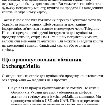
перекладу та обміну криптовалют. Ви можете легко обміняти
будь-яку популярну монету, купити чи продати її з виведенням
коштів на українську картку.
Також у нас є послуга готівкових переказів криптовалюти по
Україні та інших країнах. Щоб отримати докладнішу
інформацію, зв’яжіться з нашим менеджером через Telegram.
На сайті представлені зручні інструменти для купівлі та
продажу біткоїна, ефіру, USDT та інших популярних монет,
включаючи мемкоіни та альткоїни. Ви можете виводити кошти
на електронні гаманці, банківські картки або отримати
готівку.
Що пропонує онлайн-обмінник
ExchangeMafia
Сьогодні знайти сервіс для купівлі або продажу криптовалюти
без верифікації — завдання не з простих.
Купівля та продаж криптовалюти за готівку. Не кожен
обмінник в Україні дає змогу обмінювати цифрові
активи на готівку, але в ExchangeMafia це можливо. Ми
пропонуємо обмін в USD або UAH. Після оформлення
заявки наш менеджер зв’яжеться з вами, щоб погодити