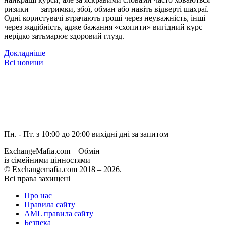
ризики — затримки, збої, обман або навіть відверті шахраї.
Одні користувачі втрачають гроші через неуважність, інші —
через жадібність, адже бажання «схопити» вигідний курс
нерідко затьмарює здоровий глузд.
Докладніше
Всі новини
Пн. - Пт. з 10:00 до 20:00
вихідні дні за запитом
ExchangeMafia.com – Обмін
із сімейними цінностями
© Exchangemafia.com 2018 –
2026
.
Всі права захищені
Про нас
Правила сайту
AML правила сайту
Безпека