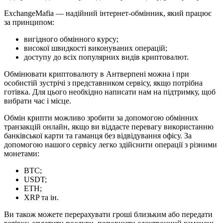
ExchangeMafia — надійний інтернет-обмінник, який працює
за принципом:
вигідного обмінного курсу;
високої швидкості виконуваних операцій;
доступу до всіх популярних видів криптовалют.
Обмінювати криптовалюту в Антверпені можна і при
особистій зустрічі з представником сервісу, якщо потрібна
готівка. Для цього необхідно написати нам на підтримку, щоб
вибрати час і місце.
Обмін крипти можливо зробити за допомогою обмінних
транзакцій онлайн, якщо ви віддаєте перевагу використанню
банківської карти та гаманця без відвідування офісу. За
допомогою нашого сервісу легко здійснити операції з різними
монетами:
BTC;
USDT;
ETH;
XRP та ін.
Ви також можете перерахувати гроші близьким або передати