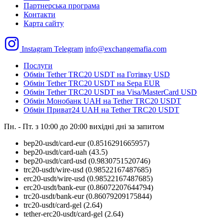
Партнерська програма
Контакти
Карта сайту
Instagram
Telegram
info@exchangemafia.com
Послуги
Обмін Tether TRC20 USDT на Готівку USD
Обмін Tether TRC20 USDT на Sepa EUR
Обмін Tether TRC20 USDT на Visa/MasterCard USD
Обмін Монобанк UAH на Tether TRC20 USDT
Обмін Приват24 UAH на Tether TRC20 USDT
Пн. - Пт. з 10:00 до 20:00
вихідні дні за запитом
bep20-usdt/card-eur
(0.8516291665957)
bep20-usdt/card-uah
(43.5)
bep20-usdt/card-usd
(0.9830751520746)
trc20-usdt/wire-usd
(0.98522167487685)
erc20-usdt/wire-usd
(0.98522167487685)
erc20-usdt/bank-eur
(0.86072207644794)
trc20-usdt/bank-eur
(0.86079209175844)
trc20-usdt/card-gel
(2.64)
tether-erc20-usdt/card-gel
(2.64)