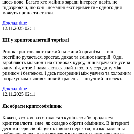
щось нове. Багато хто майнив заради інтересу, навіть не
підозрюючи, що їхні «домашні експерименти» одного дня
можуть принести статки.
Докладніше
12.11.2025 02:11
ШІ у криптовалютній торгівлі
Ринок криптовалют схожий на живий організм — він
постійно рухається, зростає, дихає та змінює настрій. Одні
заробляють мільйони на стрибках курсу, інші втрачають усе за
одну ніч, а треті намагаються знайти золоту середину між
ризиком і безпекою. І десь посередині між удачею та холодним
розрахунком з’явився новий гравець — штучний інтелект.
Докладніше
12.11.2025 02:11
Як обрати криптообмінник
Кожен, хто хоч раз стикався з купівлею або продажем
криптовалюти, знає, як складно обрати обмінник. В інтернеті
десятки сервісів обіцяють швидкі перекази, низькі комісії та
найкращі курси, але за яскравими словами часто ховаються