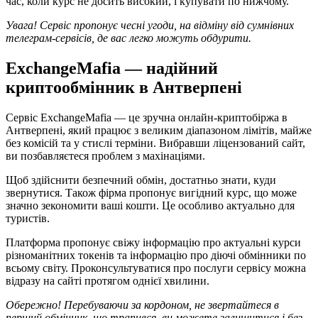
час, коли курс не досить високий, і купувати по нижчому.
Увага! Сервіс пропонує чесні угоди, на відміну від сумнівних
телеграм-сервісів, де вас легко можуть обдурити.
ExchangeMafia — надійний
криптообмінник в Антверпені
Сервіс ExchangeMafia — це зручна онлайн-криптобіржа в
Антверпені, який працює з великим діапазоном лімітів, майже
без комісій та у стислі терміни. Вибравши ліцензований сайт,
ви позбавляєтеся проблем з махінаціями.
Щоб здійснити безпечний обмін, достатньо знати, куди
звернутися. Також фірма пропонує вигідний курс, що може
значно зекономити ваші кошти. Це особливо актуально для
туристів.
Платформа пропонує свіжу інформацію про актуальні курси
різноманітних токенів та інформацію про діючі обмінники по
всьому світу. Проконсультуватися про послуги сервісу можна
відразу на сайті протягом однієї хвилини.
Обережно! Перебуваючи за кордоном, не звертайтеся в
перший обмінник, що трапився, ви можете залишитися і без