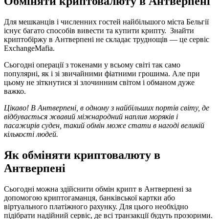
Обміняти кри​птовалюту в Антверпені
Для мешканців і численних гостей найбільшого міста Бельгії
існує багато способів вивести та купити крипту. Знайти
криптобіржу в Антверпені не складає труднощів — це сервіс
ExchangeMafia.
Сьогодні операції з токенами у всьому світі так само
популярні, як і зі звичайними фіатними грошима. Але при
цьому не зіткнутися зі злочинним світом і обманом дуже
важко.
Цікаво! В Антверпені, в одному з найбільших портів світу, де
відбувається жвавий міжнародний наплив моряків і
пасажирів суден, такий обмін може стати в нагоді великій
кількості людей.
Як обміняти криптовалюту в
Антверпені
Сьогодні можна здійснити обмін крипт в Антверпені за
допомогою криптогаманця, банківської картки або
віртуального платіжного рахунку. Для цього необхідно
підібрати надійний сервіс, де всі транзакції будуть прозорими.