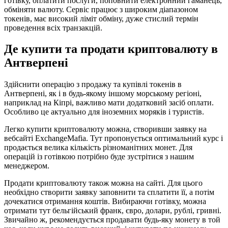
готівку, оплатити послуги, поповнити електронний гаманець,
обміняти валюту. Сервіс працює з широким діапазоном
токенів, має високий ліміт обміну, дуже стислий термін
проведення всіх транзакцій.
Де купити та продати криптовалюту в
Антверпені
Здійснити операцію з продажу та купівлі токенів в
Антверпені, як і в будь-якому іншому морському регіоні,
наприклад на Кіпрі, важливо мати додатковий засіб оплати.
Особливо це актуально для іноземних моряків і туристів.
Легко купити криптовалюту можна, створивши заявку на
вебсайті ExchangeMafia. Тут пропонується оптимальний курс і
продається велика кількість різноманітних монет. Для
операцій із готівкою потрібно буде зустрітися з нашим
менеджером.
Продати криптовалюту також можна на сайті. Для цього
необхідно створити заявку заповнити та сплатити її, а потім
дочекатися отримання коштів. Вибираючи готівку, можна
отримати тут бельгійський франк, євро, долари, рублі, гривні.
Звичайно ж, рекомендується продавати будь-яку монету в той