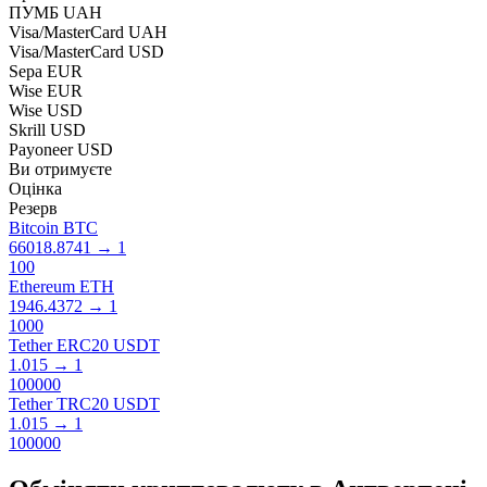
ПУМБ UAH
Visa/MasterCard UAH
Visa/MasterCard USD
Sepa EUR
Wise EUR
Wise USD
Skrill USD
Payoneer USD
Ви отримуєте
Оцінка
Резерв
Bitcoin BTC
66018.8741
→
1
100
Ethereum ETH
1946.4372
→
1
1000
Tether ERC20 USDT
1.015
→
1
100000
Tether TRC20 USDT
1.015
→
1
100000