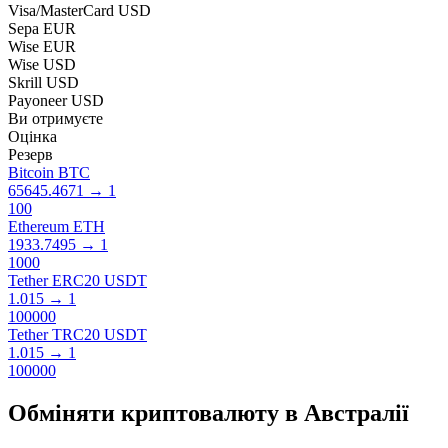
Visa/MasterCard USD
Sepa EUR
Wise EUR
Wise USD
Skrill USD
Payoneer USD
Ви отримуєте
Оцінка
Резерв
Bitcoin BTC
65645.4671
→
1
100
Ethereum ETH
1933.7495
→
1
1000
Tether ERC20 USDT
1.015
→
1
100000
Tether TRC20 USDT
1.015
→
1
100000
Обміняти криптовалюту в Австралії