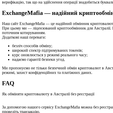
верифікацію, так що на здійснення операції знадобиться буквал
ExchangeMafia — надійний криптообмін
Наш сайт ExchangeMafia — це надійний обмінник криптовалют. С
При цьому ми — ліцензований криптообмінник для Австралії. Це 
поточним котируванням.
Додаткові наші переваги:
безліч способів обміну;
широкий спектр підтримуваних токенів;
курс оновлюється у режимі реального часу;
надаємо гарантії безпеки угод.
Ми пропонуємо не тільки безпечний обмін криптовалют в Австр
режимі, захист конфіденційних та платіжних даних.
FAQ
Як обміняти криптовалюту в Австралії без реєстрації
За допомогою нашого сервісу ExchangeMafia можна без реєстраці
проведіть транзакцію.