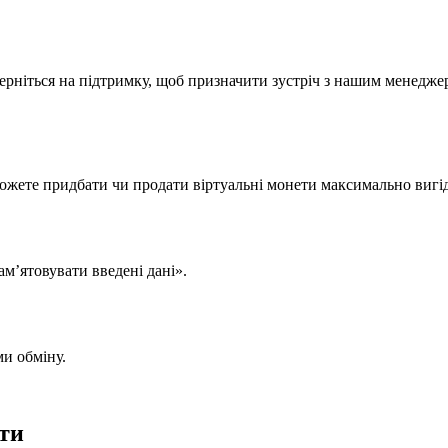
зверніться на підтримку, щоб призначити зустріч з нашим менедж
можете придбати чи продати віртуальні монети максимально вигі
м’ятовувати введені дані».
ми обміну.
ти