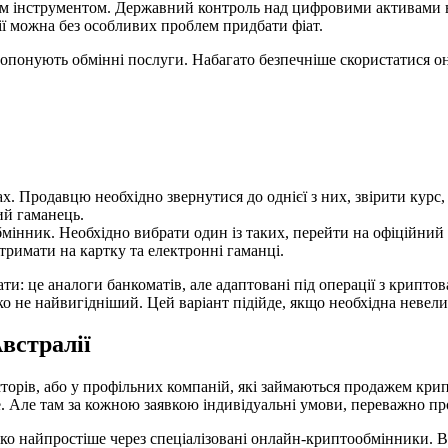
им інструментом. Державний контроль над цифровими активами 
ії можна без особливих проблем придбати фіат.
ропонують обмінні послуги. Набагато безпечніше скористатися о
ах. Продавцю необхідно звернутися до однієї з них, звірити кур
ий гаманець.
нник. Необхідно вибрати один із таких, перейти на офіційний с
римати на картку та електронні гаманці.
и: це аналоги банкоматів, але адаптовані під операції з криптов
еко не найвигідніший. Цей варіант підійде, якщо необхідна невел
встралії
торів, або у профільних компаній, які займаються продажем кри
ce. Але там за кожною заявкою індивідуальні умови, переважно пр
ко найпростіше через спеціалізовані онлайн-криптообмінники. В