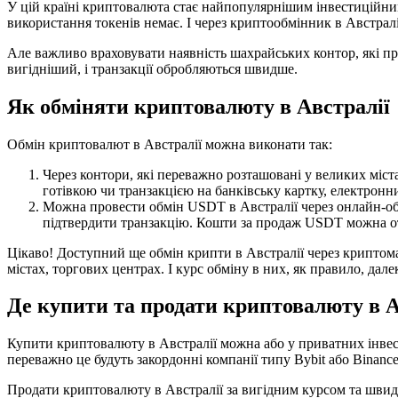
У цій країні криптовалюта стає найпопулярнішим інвестиційн
використання токенів немає. І через криптообмінник в Австрал
Але важливо враховувати наявність шахрайських контор, які п
вигідніший, і транзакції обробляються швидше.
Як обміняти криптовалюту в Австралії
Обмін криптовалют в Австралії можна виконати так:
Через контори, які переважно розташовані у великих міст
готівкою чи транзакцією на банківську картку, електронн
Можна провести обмін USDT в Австралії через онлайн-обмі
підтвердити транзакцію. Кошти за продаж USDT можна от
Цікаво! Доступний ще обмін крипти в Австралії через криптомат
містах, торгових центрах. І курс обміну в них, як правило, дал
Де купити та продати криптовалюту в А
Купити криптовалюту в Австралії можна або у приватних інвес
переважно це будуть закордонні компанії типу Bybit або Binan
Продати криптовалюту в Австралії за вигідним курсом та швид