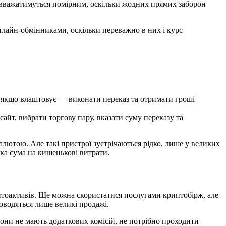
вважатимуться помірним, оскільки жодних прямих заборон
нлайн-обмінниками, оскільки переважно в них і курс
с, якщо влаштовує — виконати переказ та отримати гроші
айт, вибрати торгову пару, вказати суму переказу та
алютою. Але такі пристрої зустрічаються рідко, лише у великих
ика сума на кишенькові витрати.
птоактивів. Ще можна скористатися послугами криптобірж, але
оводяться лише великі продажі.
они не мають додаткових комісій, не потрібно проходити