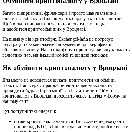
Обміняти криптовалюту у Вроцлаві
Багато підприємців, фрілансерів і просто шанувальників
онлайн-заробітку в Польщі мають справу з криптовалютою.
Щоб вільно виводити її та поповнювати гаманець,
знадобиться криптообмінник у Вроцлаві.
На відміну від криптобірж, ExchangeMafia не потребує
реєстрації та завантаження документів для верифікації
облікового запису. Наша платформа пропонує велику кількість
валютних пар, мінімальні комісії та швидкі перекази.
Як обміняти криптовалюту у Вроцлаві
Для цього не доведеться шукати криптомати чи обмінні
пункти. Наш сервіс працює онлайн та дає можливість
проводити будь-які транзакції за кілька хвилин. Обмін
криптовалют у Вроцлаві проходить через платіжну форму на
нашому сайті.
Тут доступні такі операції:
обмін крипти між гаманцями. Ви можете переказувати,
наприклад BTC, в інші віртуальні монети, щоб керувати
своїми інвестиціями;