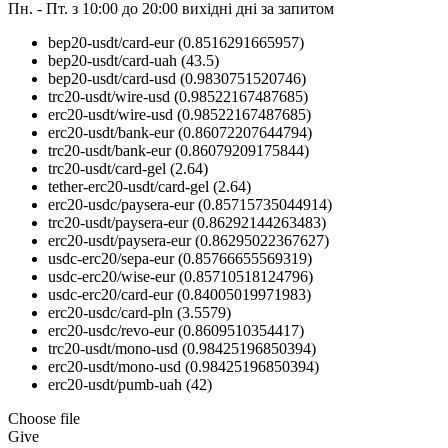
Пн. - Пт. з 10:00 до 20:00
вихідні дні за запитом
bep20-usdt/card-eur
(0.8516291665957)
bep20-usdt/card-uah
(43.5)
bep20-usdt/card-usd
(0.9830751520746)
trc20-usdt/wire-usd
(0.98522167487685)
erc20-usdt/wire-usd
(0.98522167487685)
erc20-usdt/bank-eur
(0.86072207644794)
trc20-usdt/bank-eur
(0.86079209175844)
trc20-usdt/card-gel
(2.64)
tether-erc20-usdt/card-gel
(2.64)
erc20-usdc/paysera-eur
(0.85715735044914)
trc20-usdt/paysera-eur
(0.86292144263483)
erc20-usdt/paysera-eur
(0.86295022367627)
usdc-erc20/sepa-eur
(0.85766655569319)
usdc-erc20/wise-eur
(0.85710518124796)
usdc-erc20/card-eur
(0.84005019971983)
erc20-usdc/card-pln
(3.5579)
erc20-usdc/revo-eur
(0.8609510354417)
trc20-usdt/mono-usd
(0.98425196850394)
erc20-usdt/mono-usd
(0.98425196850394)
erc20-usdt/pumb-uah
(42)
Choose file
Give