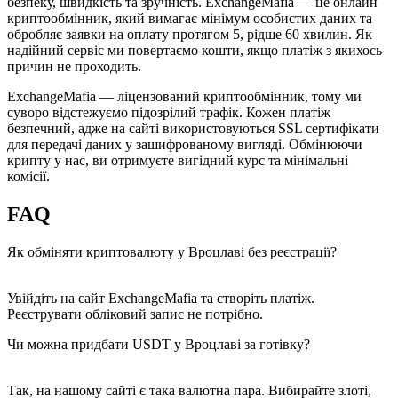
безпеку, швидкість та зручність. ExchangeMafia — це онлайн
криптообмінник, який вимагає мінімум особистих даних та
обробляє заявки на оплату протягом 5, рідше 60 хвилин. Як
надійний сервіс ми повертаємо кошти, якщо платіж з якихось
причин не проходить.
ExchangeMafia — ліцензований криптообмінник, тому ми
суворо відстежуємо підозрілий трафік. Кожен платіж
безпечний, адже на сайті використовуються SSL сертифікати
для передачі даних у зашифрованому вигляді. Обмінюючи
крипту у нас, ви отримуєте вигідний курс та мінімальні
комісії.
FAQ
Як обміняти криптовалюту у Вроцлаві без реєстрації?
Увійдіть на сайт ExchangeMafia та створіть платіж.
Реєструвати обліковий запис не потрібно.
Чи можна придбати USDT у Вроцлаві за готівку?
Так, на нашому сайті є така валютна пара. Вибирайте злоті,