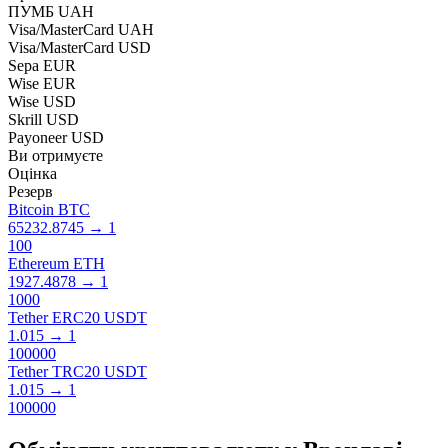
ПУМБ UAH
Visa/MasterCard UAH
Visa/MasterCard USD
Sepa EUR
Wise EUR
Wise USD
Skrill USD
Payoneer USD
Ви отримуєте
Оцінка
Резерв
Bitcoin BTC
65232.8745
→
1
100
Ethereum ETH
1927.4878
→
1
1000
Tether ERC20 USDT
1.015
→
1
100000
Tether TRC20 USDT
1.015
→
1
100000