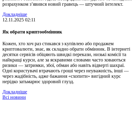
розрахунком з’явився новий гравець — штучний інтелект.
Докладніше
12.11.2025 02:11
Як обрати криптообмінник
Кожен, хто хоч раз стикався з купівлею або продажем
криптовалюти, знає, як складно обрати обмінник. В інтернеті
десятки сервісів обіцяють швидкі перекази, низькі комісії та
найкращі курси, але за яскравими словами часто ховаються
ризики — затримки, збої, обман або навіть відверті шахраї.
Одні користувачі втрачають гроші через неуважність, інші —
через жадібність, адже бажання «схопити» вигідний курс
нерідко затьмарює здоровий глузд.
Докладніше
Всі новини