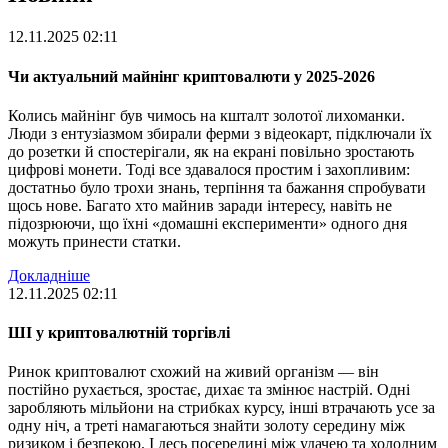
12.11.2025 02:11
Чи актуальний майнінг криптовалюти у 2025-2026
Колись майнінг був чимось на кшталт золотої лихоманки.
Люди з ентузіазмом збирали ферми з відеокарт, підключали їх
до розетки й спостерігали, як на екрані повільно зростають
цифрові монети. Тоді все здавалося простим і захопливим:
достатньо було трохи знань, терпіння та бажання спробувати
щось нове. Багато хто майнив заради інтересу, навіть не
підозрюючи, що їхні «домашні експерименти» одного дня
можуть принести статки.
Докладніше
12.11.2025 02:11
ШІ у криптовалютній торгівлі
Ринок криптовалют схожий на живий організм — він
постійно рухається, зростає, дихає та змінює настрій. Одні
заробляють мільйони на стрибках курсу, інші втрачають усе за
одну ніч, а треті намагаються знайти золоту середину між
ризиком і безпекою. І десь посередині між удачею та холодним