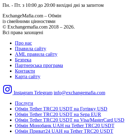
Пн. - Пт. з 10:00 до 20:00
вихідні дні за запитом
ExchangeMafia.com – Обмін
із сімейними цінностями
© Exchangemafia.com 2018 –
2026
.
Всі права захищені
Про нас
Правила сайту
AML правила сайту
Безпека
Партнерська програма
Контакти
Карта сайту
Instagram
Telegram
info@exchangemafia.com
Послуги
Обмін Tether TRC20 USDT на Готівку USD
Обмін Tether TRC20 USDT на Sepa EUR
Обмін Tether TRC20 USDT на Visa/MasterCard USD
Обмін Монобанк UAH на Tether TRC20 USDT
Обмін Приват24 UAH на Tether TRC20 USDT