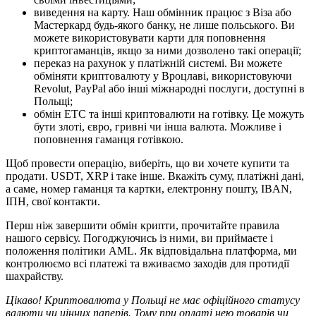
виведення на карту. Наш обмінник працює з Віза або
Мастеркард будь-якого банку, не лише польського. Ви
можете використовувати карти для поповнення
криптогаманців, якщо за ними дозволено такі операції;
переказ на рахунок у платіжній системі. Ви можете
обміняти криптовалюту у Вроцлаві, використовуючи
Revolut, PayPal або інші міжнародні послуги, доступні в
Польщі;
обмін ETC та інші криптовалюти на готівку. Це можуть
бути злоті, євро, гривні чи інша валюта. Можливе і
поповнення гаманця готівкою.
Щоб провести операцію, виберіть, що ви хочете купити та
продати. USDT, XRP і таке інше. Вкажіть суму, платіжні дані,
а саме, номер гаманця та картки, електронну пошту, IBAN,
ІПН, свої контакти.
Перш ніж завершити обмін крипти, прочитайте правила
нашого сервісу. Погоджуючись із ними, ви приймаєте і
положення політики AML. Як відповідальна платформа, ми
контролюємо всі платежі та вживаємо заходів для протидії
шахрайству.
Цікаво! Криптовалюта у Польщі не має офіційного статусу
валюти чи цінних паперів. Тому при оплаті нею товарів чи