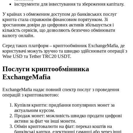
інструменти для інвестування та збереження капіталу.
У країнах з обмеженим доступом до банківських послуг
крипта стала справжнім фінансовим порятунком. Зі
зростанням довіри до цифрових активів збільшується і
кількість сервісів, що дозволяють безпечно обмінювати
валюту онлайн.
Серед таких платформ – криптообмінник ExchangeMafia, де
користувачі можуть зручно та швидко здійснювати операції з
Wise USD та Tether TRC20 USDT.
Послуги криптообмінника
ExchangeMafia
ExchangeMafia надає повний спектр послуг з проведення
операцій з криптовалютою:
Купівля крипти: придбання популярних монет за
актуальним курсом.
Продаж монет: можливість швидко продати цифрові
активи за фіат чи інші монети.
Обмін криптовалюти на фіат: переказ коштів на
банківські картки, електронні гаманці або через інші