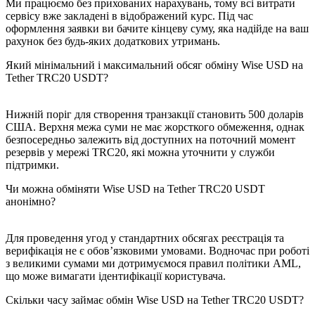
Ми працюємо без прихованих нарахувань, тому всі витрати
сервісу вже закладені в відображений курс. Під час
оформлення заявки ви бачите кінцеву суму, яка надійде на ваш
рахунок без будь-яких додаткових утримань.
Який мінімальний і максимальний обсяг обміну Wise USD на
Tether TRC20 USDT?
Нижній поріг для створення транзакції становить 500 доларів
США. Верхня межа суми не має жорсткого обмеження, однак
безпосередньо залежить від доступних на поточний момент
резервів у мережі TRC20, які можна уточнити у служби
підтримки.
Чи можна обміняти Wise USD на Tether TRC20 USDT
анонімно?
Для проведення угод у стандартних обсягах реєстрація та
верифікація не є обов’язковими умовами. Водночас при роботі
з великими сумами ми дотримуємося правил політики AML,
що може вимагати ідентифікації користувача.
Скільки часу займає обмін Wise USD на Tether TRC20 USDT?