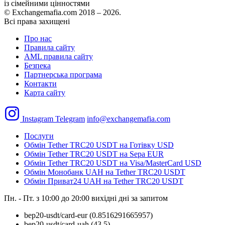
із сімейними цінностями
© Exchangemafia.com 2018 –
2026
.
Всі права захищені
Про нас
Правила сайту
AML правила сайту
Безпека
Партнерська програма
Контакти
Карта сайту
Instagram
Telegram
info@exchangemafia.com
Послуги
Обмін Tether TRC20 USDT на Готівку USD
Обмін Tether TRC20 USDT на Sepa EUR
Обмін Tether TRC20 USDT на Visa/MasterCard USD
Обмін Монобанк UAH на Tether TRC20 USDT
Обмін Приват24 UAH на Tether TRC20 USDT
Пн. - Пт. з 10:00 до 20:00
вихідні дні за запитом
bep20-usdt/card-eur
(0.8516291665957)
bep20-usdt/card-uah
(43.5)