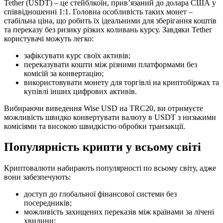
Tether (USDT) – це стейблкоїн, прив’язаний до долара США у
співвідношенні 1:1. Головна особливість таких монет –
стабільна ціна, що робить їх ідеальними для зберігання коштів
та переказу без ризику різких коливань курсу. Завдяки Tether
користувачі можуть легко:
зафіксувати курс своїх активів;
переказувати кошти між різними платформами без
комісій за конвертацію;
використовувати монету для торгівлі на криптобіржах та
купівлі інших цифрових активів.
Вибираючи виведення Wise USD на TRC20, ви отримуєте
можливість швидко конвертувати валюту в USDT з низькими
комісіями та високою швидкістю обробки транзакції.
Популярність крипти у всьому світі
Криптовалюти набирають популярності по всьому світу, адже
вони забезпечують:
доступ до глобальної фінансової системи без
посередників;
можливість захищених переказів між країнами за лічені
хвилини;