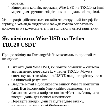
сервіси.
Виведення коштів: переклад Wise USD на TRC20 та інші
мережі для зручного зберігання чи подальшої торгівлі.
Усі операції здійснюються онлайн через зручний інтерфейс
сервісу, а команда підтримки завжди готова оперативно
допомогти на кожному етапі та відповісти на всі запитання.
Як обміняти Wise USD на Tether
TRC20 USDT
Процес обміну на ExchangeMafia максимально простий та
швидкий:
Вкажіть дані Wise USD, які хочете обміняти – система
автоматично перерахує їх у Tether TRC20. Можна
спочатку вказати кількість USDT, якщо ви орієнтуєтеся
на кінцевий результат.
Введіть e-mail від облікового запису Wise та контактні
дані. Вся інформація буде надійно захищена, а за
бажанням можна вибрати опцію «Не запам’ятовувати
введені дані» для повної анонімності.
Перевірте введені дані та підтвердьте заявку,
натиснувши кнопку «Обмінювати».