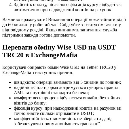
Здійсніть оплату, після чого фіксація курсу відбудеться
автоматично при надходженні коштів на рахунок.
Важливо враховувати! Виконання операції може зайняти від 5
до 60 хвилин у робочий час. Слідкуйте за статусом заявки у
відповідному розділі. Якщо виникнуть запитання, служба
підтримки завжди готова допомогти.
Переваги обміну Wise USD на USDT
TRC20 в ExchangeMafia
Користувачі обирають обмін Wise USD на Tether TRC20 у
ExchangeMafia з наступних причин:
швидкість: операції займають від 5 хвилин до години;
надійність: платформа дотримується суворих правил
AML та внутрішні стандарти безпеки;
комфорт: весь процес відбувається онлайн, без зайвих
візитів до банку;
фіксація курсу: при надходженні коштів на рахунок ви
точно знаєте скільки отримаєте в USDT;
конфіденційність: є можливість не зберігати дані,
забезпечуючи повну анонімність транзакції.