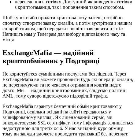
переведення в готівку. Доступний як виведення готівки
з криптогаманця, так і поповнення таким способом.
Щоб купити або продати криптовалюту за кеш, потрібно
спочатку створити заявку онлайн, а потім зустрітися з нашим
співробітником, щоб передати гроші та завершити платіж.
Напишіть нам у Телеграм для вибору відповідного часу та
місця.
ExchangeMafia — надійний
криптообмінник у Подгориці
Не користуйтеся сумнівними послугами без ліцензії. Через
ExchangeMafia ви можете проводити будь-які операції онлайн,
не переплачуючи та не чекаючи отримання коштів надто
довго. Ми — надійний криптообмінник, слідуємо політиці
AML, тому суворо відстежуємо підозрілий трафік.
ExchangeMafia гарантує безпечний обмін криптовалют у
Подгориці, оскільки всі дані на сайті передаються у
зашифрованому вигляді. Як ліцензований сервіс, ми
використовуємо SSL сертифікат, тому інформація залишається
недоступною для третіх осіб. У нас вигідний курс обміну,
тому ви завжди зможете проводити транзакції без переплат.