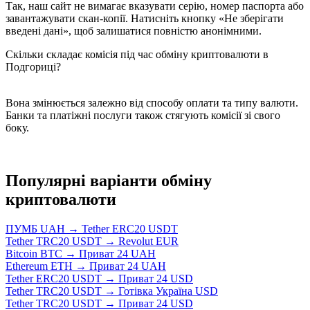
Так, наш сайт не вимагає вказувати серію, номер паспорта або
завантажувати скан-копії. Натисніть кнопку «Не зберігати
введені дані», щоб залишатися повністю анонімними.
Скільки складає комісія під час обміну криптовалюти в
Подгориці?
Вона змінюється залежно від способу оплати та типу валюти.
Банки та платіжні послуги також стягують комісії зі свого
боку.
Популярні варіанти обміну
криптовалюти
ПУМБ UAH → Tether ERC20 USDT
Tether TRC20 USDT → Revolut EUR
Bitcoin BTC → Приват 24 UAH
Ethereum ETH → Приват 24 UAH
Tether ERC20 USDT → Приват 24 USD
Tether TRC20 USDT → Готівка Україна USD
Tether TRC20 USDT → Приват 24 USD