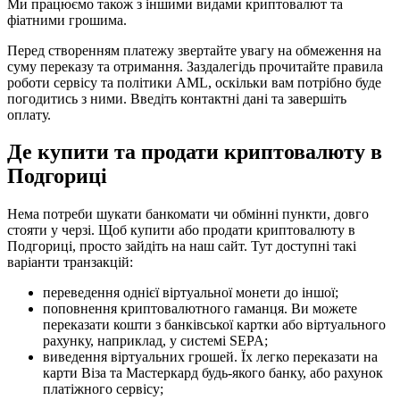
Ми працюємо також з іншими видами криптовалют та
фіатними грошима.
Перед створенням платежу звертайте увагу на обмеження на
суму переказу та отримання. Заздалегідь прочитайте правила
роботи сервісу та політики AML, оскільки вам потрібно буде
погодитись з ними. Введіть контактні дані та завершіть
оплату.
Де купити та продати криптовалюту в
Подгориці
Нема потреби шукати банкомати чи обмінні пункти, довго
стояти у черзі. Щоб купити або продати криптовалюту в
Подгориці, просто зайдіть на наш сайт. Тут доступні такі
варіанти транзакцій:
переведення однієї віртуальної монети до іншої;
поповнення криптовалютного гаманця. Ви можете
переказати кошти з банківської картки або віртуального
рахунку, наприклад, у системі SEPA;
виведення віртуальних грошей. Їх легко переказати на
карти Віза та Мастеркард будь-якого банку, або рахунок
платіжного сервісу;