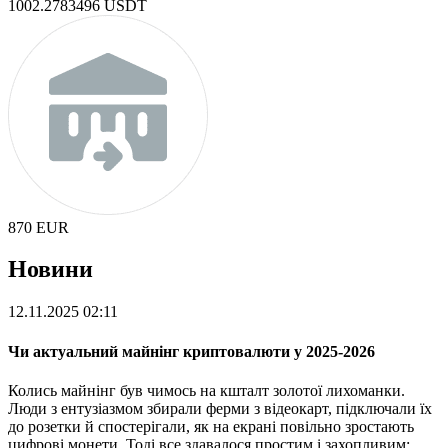
1002.2783496
USDT
870
EUR
Новини
12.11.2025 02:11
Чи актуальний майнінг криптовалюти у 2025-2026
Колись майнінг був чимось на кшталт золотої лихоманки.
Люди з ентузіазмом збирали ферми з відеокарт, підключали їх
до розетки й спостерігали, як на екрані повільно зростають
цифрові монети. Тоді все здавалося простим і захопливим: