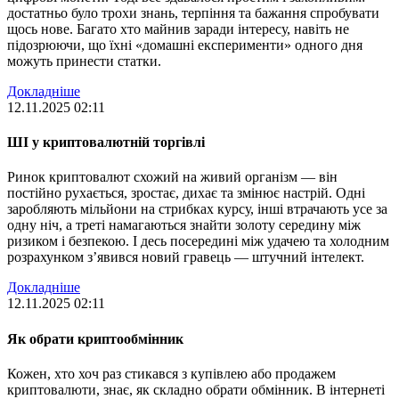
достатньо було трохи знань, терпіння та бажання спробувати
щось нове. Багато хто майнив заради інтересу, навіть не
підозрюючи, що їхні «домашні експерименти» одного дня
можуть принести статки.
Докладніше
12.11.2025 02:11
ШІ у криптовалютній торгівлі
Ринок криптовалют схожий на живий організм — він
постійно рухається, зростає, дихає та змінює настрій. Одні
заробляють мільйони на стрибках курсу, інші втрачають усе за
одну ніч, а треті намагаються знайти золоту середину між
ризиком і безпекою. І десь посередині між удачею та холодним
розрахунком з’явився новий гравець — штучний інтелект.
Докладніше
12.11.2025 02:11
Як обрати криптообмінник
Кожен, хто хоч раз стикався з купівлею або продажем
криптовалюти, знає, як складно обрати обмінник. В інтернеті