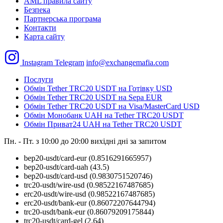
AML правила сайту
Безпека
Партнерська програма
Контакти
Карта сайту
Instagram
Telegram
info@exchangemafia.com
Послуги
Обмін Tether TRC20 USDT на Готівку USD
Обмін Tether TRC20 USDT на Sepa EUR
Обмін Tether TRC20 USDT на Visa/MasterCard USD
Обмін Монобанк UAH на Tether TRC20 USDT
Обмін Приват24 UAH на Tether TRC20 USDT
Пн. - Пт. з 10:00 до 20:00
вихідні дні за запитом
bep20-usdt/card-eur
(0.8516291665957)
bep20-usdt/card-uah
(43.5)
bep20-usdt/card-usd
(0.9830751520746)
trc20-usdt/wire-usd
(0.98522167487685)
erc20-usdt/wire-usd
(0.98522167487685)
erc20-usdt/bank-eur
(0.86072207644794)
trc20-usdt/bank-eur
(0.86079209175844)
trc20-usdt/card-gel
(2.64)