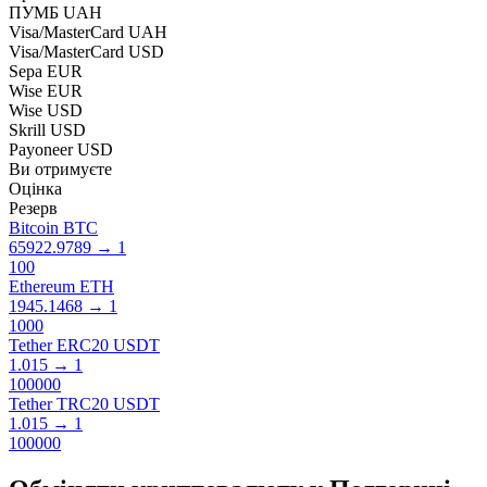
ПУМБ UAH
Visa/MasterCard UAH
Visa/MasterCard USD
Sepa EUR
Wise EUR
Wise USD
Skrill USD
Payoneer USD
Ви отримуєте
Оцінка
Резерв
Bitcoin BTC
65922.9789
→
1
100
Ethereum ETH
1945.1468
→
1
1000
Tether ERC20 USDT
1.015
→
1
100000
Tether TRC20 USDT
1.015
→
1
100000