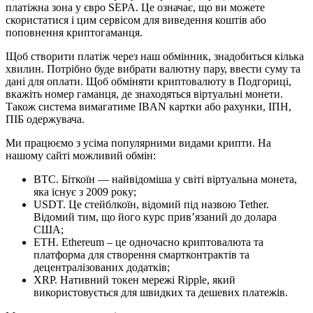
платіжна зона у євро SEPA. Це означає, що ви можете
скористатися і цим сервісом для виведення коштів або
поповнення криптогаманця.
Щоб створити платіж через наш обмінник, знадобиться кілька
хвилин. Потрібно буде вибрати валютну пару, ввести суму та
дані для оплати. Щоб обміняти криптовалюту в Подгориці,
вкажіть номер гаманця, де знаходяться віртуальні монети.
Також система вимагатиме IBAN картки або рахунки, ІПН,
ПІБ одержувача.
Ми працюємо з усіма популярними видами крипти. На
нашому сайті можливий обмін:
BTC. Біткоїн — найвідоміша у світі віртуальна монета,
яка існує з 2009 року;
USDT. Це стейблкоїн, відомий під назвою Tether.
Відомий тим, що його курс прив’язаний до долара
США;
ETH. Ethereum – це одночасно криптовалюта та
платформа для створення смартконтрактів та
децентралізованих додатків;
XRP. Нативний токен мережі Ripple, який
використовується для швидких та дешевих платежів.