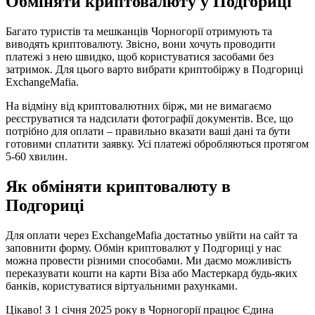
Обміняти криптовалюту у Подгориці
Багато туристів та мешканців Чорногорії отримують та
виводять криптовалюту. Звісно, вони хочуть проводити
платежі з нею швидко, щоб користуватися засобами без
затримок. Для цього варто вибрати криптобіржу в Подгориці
ExchangeMafia.
На відміну від криптовалютних бірж, ми не вимагаємо
реєструватися та надсилати фотографії документів. Все, що
потрібно для оплати – правильно вказати ваші дані та бути
готовими сплатити заявку. Усі платежі обробляються протягом
5-60 хвилин.
Як обміняти криптовалюту в
Подгориці
Для оплати через ExchangeMafia достатньо увійти на сайт та
заповнити форму. Обмін криптовалют у Подгориці у нас
можна провести різними способами. Ми даємо можливість
переказувати кошти на карти Віза або Мастеркард будь-яких
банків, користуватися віртуальними рахунками.
Цікаво! З 1 січня 2025 року в Чорногорії працює Єдина