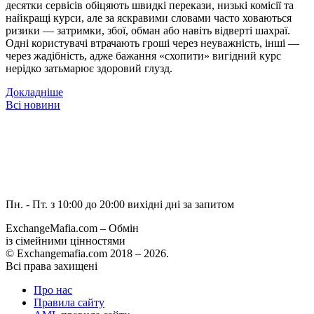
десятки сервісів обіцяють швидкі перекази, низькі комісії та
найкращі курси, але за яскравими словами часто ховаються
ризики — затримки, збої, обман або навіть відверті шахраї.
Одні користувачі втрачають гроші через неуважність, інші —
через жадібність, адже бажання «схопити» вигідний курс
нерідко затьмарює здоровий глузд.
Докладніше
Всі новини
Пн. - Пт. з 10:00 до 20:00
вихідні дні за запитом
ExchangeMafia.com – Обмін
із сімейними цінностями
© Exchangemafia.com 2018 –
2026
.
Всі права захищені
Про нас
Правила сайту