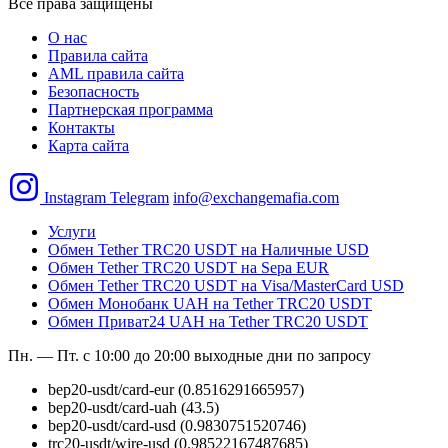
Все права защищены
О нас
Правила сайта
AML правила сайта
Безопасность
Партнерская программа
Контакты
Карта сайта
Instagram
Telegram
info@exchangemafia.com
Услуги
Обмен Tether TRC20 USDT на Наличные USD
Обмен Tether TRC20 USDT на Sepa EUR
Обмен Tether TRC20 USDT на Visa/MasterCard USD
Обмен Монобанк UAH на Tether TRC20 USDT
Обмен Приват24 UAH на Tether TRC20 USDT
Пн. — Пт. с 10:00 до 20:00
выходные дни по запросу
bep20-usdt/card-eur
(0.8516291665957)
bep20-usdt/card-uah
(43.5)
bep20-usdt/card-usd
(0.9830751520746)
trc20-usdt/wire-usd
(0.98522167487685)