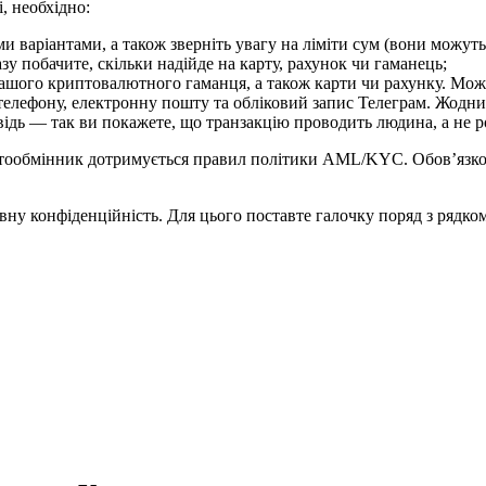
 необхідно:
 варіантами, а також зверніть увагу на ліміти сум (вони можуть
азу побачите, скільки надійде на карту, рахунок чи гаманець;
 вашого криптовалютного гаманця, а також карти чи рахунку. Мо
телефону, електронну пошту та обліковий запис Телеграм. Жодни
ідь — так ви покажете, що транзакцію проводить людина, а не р
тообмінник дотримується правил політики AML/KYC. Обов’язков
ну конфіденційність. Для цього поставте галочку поряд з рядком