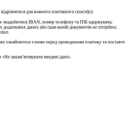
 відрізнятися для кожного платіжного способу);
же знадобитися IBAN, номер телефону та ПІБ одержувача;
х додаткових даних або скан-копій документів не потрібно;
обот.
о ознайомтеся з ними перед проведенням платежу та поставте
 «Не запам’ятовувати введені дані».