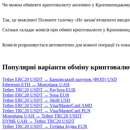
Чи можна обміняти криптовалюту анонімно у Кропивницьком
Так, це можливо! Позначте галочку «Не запам’ятовувати введені
Скільки складає комісія при обміні криптовалюти у Кропивни
Комісія розраховується автоматично для кожної операції та пок
Популярні варіанти обміну криптовалю
Tether ERC20 USDT → Банківський рахунок (ФОП) USD
Ethereum ETH → Монобанк UAH
Tether TRC20 USDT → PaySera EUR
Tether ERC20 USDT → Sepa EUR
Tether ERC20 USDT → Skrill USD
Tether ERC20 USDT → Visa/MasterCard AMD
Tether TRC20 USDT → Visa/MasterCard PLN
Монобанк UAH → Tether TRC20 USDT
ПУМБ UAH → Tether TRC20 USDT
Tether TRC20 USDT → Готівка Будва EUR