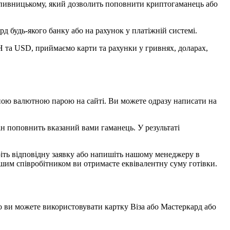
ропивницькому, який дозволить поповнити криптогаманець або
д будь-якого банку або на рахунок у платіжній системі.
 та USD, приймаємо карти та рахунки у гривнях, доларах,
ібною валютною парою на сайті. Ви можете одразу написати на
він поповнить вказаний вами гаманець. У результаті
ріть відповідну заявку або напишіть нашому менеджеру в
нашим співробітником ви отримаєте еквівалентну суму готівки.
ви можете використовувати картку Віза або Мастеркард або