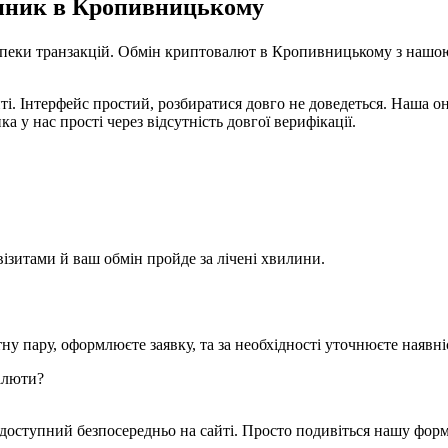
нник в Кропивницькому
безпеки транзакцій. Обмін криптовалют в Кропивницькому з наш
ті. Інтерфейс простий, розбиратися довго не доведеться. Наша о
 у нас прості через відсутність довгої верифікації.
візитами й ваш обмін пройде за лічені хвилини.
у пару, оформлюєте заявку, та за необхідності уточнюєте наявніс
алюти?
доступний безпосередньо на сайті. Просто подивіться нашу форму