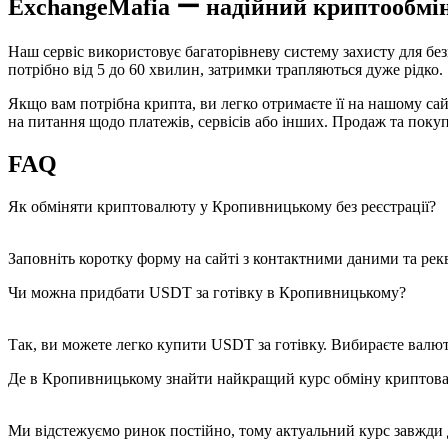
ExchangeMafia ー надійний криптообмі
Наш сервіс використовує багаторівневу систему захисту для 
потрібно від 5 до 60 хвилин, затримки трапляються дуже рідко.
Якщо вам потрібна крипта, ви легко отримаєте її на нашому сай
на питання щодо платежів, сервісів або інших. Продаж та покупка
FAQ
Як обміняти криптовалюту у Кропивницькому без реєстрації?
Заповніть коротку форму на сайті з контактними даними та рек
Чи можна придбати USDT за готівку в Кропивницькому?
Так, ви можете легко купити USDT за готівку. Вибираєте валютн
Де в Кропивницькому знайти найкращий курс обміну криптов
Ми відстежуємо ринок постійно, тому актуальний курс завжди 