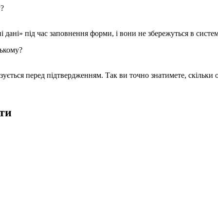
у?
 дані» під час заповнення форми, і вони не збережуться в систе
цькому?
азується перед підтвердженням. Так ви точно знатимете, скільки 
ти