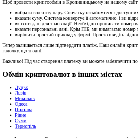
Щоб провести криптообмін в Кропивницькому на нашому сайті,
вибрати валютну пару. Спочатку ознайомтеся з доступними
вказати суму. Система конвертує її автоматично, і ви відр
вказати дані для транзакції. Необхідно прописати номер
вказати персональні дані. Крім ПІБ, ми вимагаємо номер 
вирішити простий приклад у формі. Просто введіть відпов
Тепер залишається лише підтвердити платіж. Наш онлайн крип
галочку, що згодні.
Важливо! Під час створення платежу ви можете забезпечити пов
Обмін криптовалют в інших містах
Луцьк
Львів
Миколаїв
Одеса
Полтава
Рівне
Суми
Тернопіль