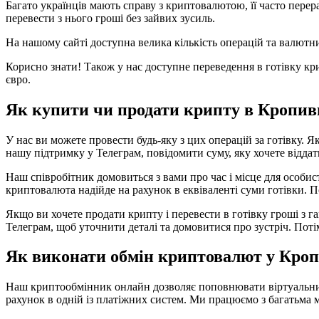
Багато українців мають справу з криптовалютою, її часто пер
перевести з нього гроші без зайвих зусиль.
На нашому сайті доступна велика кількість операцій та валютни
Корисно знати! Також у нас доступне переведення в готівку к
євро.
Як купити чи продати крипту в Кропи
У нас ви можете провести будь-яку з цих операцій за готівку. 
нашу підтримку у Телеграм, повідомити суму, яку хочете віддати
Наш співробітник домовиться з вами про час і місце для особис
криптовалюта надійде на рахунок в еквіваленті суми готівки. П
Якщо ви хочете продати крипту і перевести в готівку гроші з 
Телеграм, щоб уточнити деталі та домовитися про зустріч. Поті
Як виконати обмін криптовалют у Кро
Наш криптообмінник онлайн дозволяє поповнювати віртуальний
рахунок в одній із платіжних систем. Ми працюємо з багатьма м