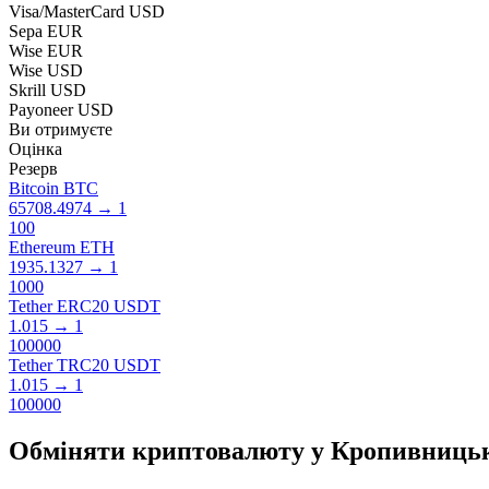
Visa/MasterCard USD
Sepa EUR
Wise EUR
Wise USD
Skrill USD
Payoneer USD
Ви отримуєте
Оцінка
Резерв
Bitcoin BTC
65708.4974
→
1
100
Ethereum ETH
1935.1327
→
1
1000
Tether ERC20 USDT
1.015
→
1
100000
Tether TRC20 USDT
1.015
→
1
100000
Обміняти криптовалюту у Кропивниць