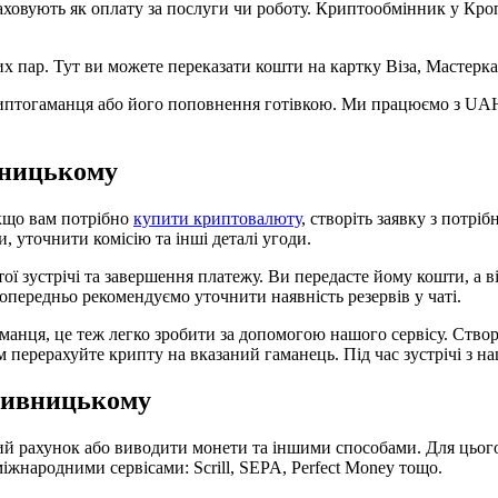
ераховують як оплату за послуги чи роботу. Криптообмінник у К
х пар. Тут ви можете переказати кошти на картку Віза, Мастеркар
риптогаманця або його поповнення готівкою. Ми працюємо з UAH
вницькому
Якщо вам потрібно
купити криптовалюту
, створіть заявку з потр
, уточнити комісію та інші деталі угоди.
тої зустрічі та завершення платежу. Ви передасте йому кошти, а 
опередньо рекомендуємо уточнити наявність резервів у чаті.
гаманця, це теж легко зробити за допомогою нашого сервісу. Ство
м перерахуйте крипту на вказаний гаманець. Під час зустрічі з 
пивницькому
 рахунок або виводити монети та іншими способами. Для цього 
іжнародними сервісами: Scrill, SEPA, Perfect Money тощо.