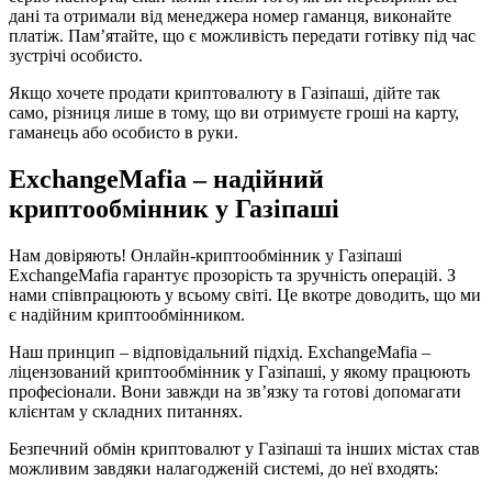
дані та отримали від менеджера номер гаманця, виконайте
платіж. Пам’ятайте, що є можливість передати готівку під час
зустрічі особисто.
Якщо хочете продати криптовалюту в Газіпаші, дійте так
само, різниця лише в тому, що ви отримуєте гроші на карту,
гаманець або особисто в руки.
ExchangeMafia – надійний
криптообмінник у Газіпаші
Нам довіряють! Онлайн-криптообмінник у Газіпаші
ExchangeMafia гарантує прозорість та зручність операцій. З
нами співпрацюють у всьому світі. Це вкотре доводить, що ми
є надійним криптообмінником.
Наш принцип – відповідальний підхід. ExchangeMafia –
ліцензований криптообмінник у Газіпаші, у якому працюють
професіонали. Вони завжди на зв’язку та готові допомагати
клієнтам у складних питаннях.
Безпечний обмін криптовалют у Газіпаші та інших містах став
можливим завдяки налагодженій системі, до неї входять: