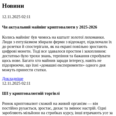
Новини
12.11.2025 02:11
Чи актуальний майнінг криптовалюти у 2025-2026
Колись майнінг був чимось на кшталт золотої лихоманки.
Люди з ентузіазмом збирали ферми з відеокарт, підключали їх
до розетки й спостерігали, як на екрані повільно зростають
цифрові монети. Тоді все здавалося простим і захопливим:
достатньо було трохи знань, терпіння та бажання спробувати
щось нове. Багато хто майнив заради інтересу, навіть не
підозрюючи, що їхні «домашні експерименти» одного дня
можуть принести статки.
Докладніше
12.11.2025 02:11
ШІ у криптовалютній торгівлі
Ринок криптовалют схожий на живий організм — він
постійно рухається, зростає, дихає та змінює настрій. Одні
заробляють мільйони на стрибках курсу, інші втрачають усе за