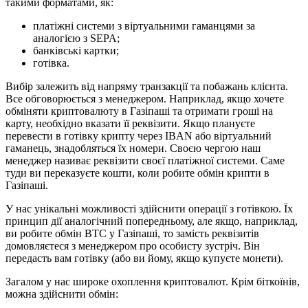
такими форматами, як:
платіжні системи з віртуальними гаманцями за
аналогією з SEPA;
банківські картки;
готівка.
Вибір залежить від напряму транзакції та побажань клієнта.
Все обговорюється з менеджером. Наприклад, якщо хочете
обміняти криптовалюту в Газіпаші та отримати гроші на
карту, необхідно вказати її реквізити. Якщо плануєте
перевести в готівку крипту через IBAN або віртуальний
гаманець, знадобляться їх номери. Своєю чергою наш
менеджер називає реквізити своєї платіжної системи. Саме
туди ви переказуєте кошти, коли робите обмін крипти в
Газіпаші.
У нас унікальні можливості здійснити операції з готівкою. Їх
принцип дії аналогічний попередньому, але якщо, наприклад,
ви робите обмін BTC у Газіпаші, то замість реквізитів
домовляєтеся з менеджером про особисту зустріч. Він
передасть вам готівку (або ви йому, якщо купуєте монети).
Загалом у нас широке охоплення криптовалют. Крім біткоїнів,
можна здійснити обмін: