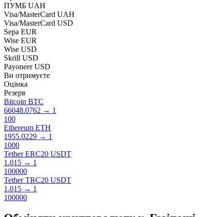
ПУМБ UAH
Visa/MasterCard UAH
Visa/MasterCard USD
Sepa EUR
Wise EUR
Wise USD
Skrill USD
Payoneer USD
Ви отримуєте
Оцінка
Резерв
Bitcoin BTC
66048.0762
→
1
100
Ethereum ETH
1955.0229
→
1
1000
Tether ERC20 USDT
1.015
→
1
100000
Tether TRC20 USDT
1.015
→
1
100000