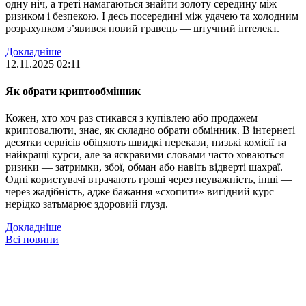
одну ніч, а треті намагаються знайти золоту середину між
ризиком і безпекою. І десь посередині між удачею та холодним
розрахунком з’явився новий гравець — штучний інтелект.
Докладніше
12.11.2025 02:11
Як обрати криптообмінник
Кожен, хто хоч раз стикався з купівлею або продажем
криптовалюти, знає, як складно обрати обмінник. В інтернеті
десятки сервісів обіцяють швидкі перекази, низькі комісії та
найкращі курси, але за яскравими словами часто ховаються
ризики — затримки, збої, обман або навіть відверті шахраї.
Одні користувачі втрачають гроші через неуважність, інші —
через жадібність, адже бажання «схопити» вигідний курс
нерідко затьмарює здоровий глузд.
Докладніше
Всі новини