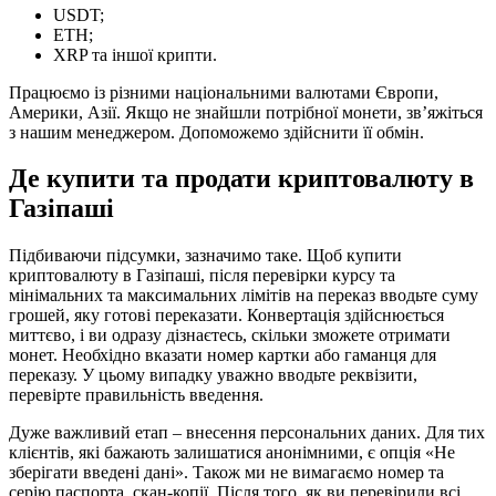
USDT;
ETH;
XRP та іншої крипти.
Працюємо із різними національними валютами Європи,
Америки, Азії. Якщо не знайшли потрібної монети, зв’яжіться
з нашим менеджером. Допоможемо здійснити її обмін.
Де купити та продати криптовалюту в
Газіпаші
Підбиваючи підсумки, зазначимо таке. Щоб купити
криптовалюту в Газіпаші, після перевірки курсу та
мінімальних та максимальних лімітів на переказ вводьте суму
грошей, яку готові переказати. Конвертація здійснюється
миттєво, і ви одразу дізнаєтесь, скільки зможете отримати
монет. Необхідно вказати номер картки або гаманця для
переказу. У цьому випадку уважно вводьте реквізити,
перевірте правильність введення.
Дуже важливий етап – внесення персональних даних. Для тих
клієнтів, які бажають залишатися анонімними, є опція «Не
зберігати введені дані». Також ми не вимагаємо номер та
серію паспорта, скан-копії. Після того, як ви перевірили всі