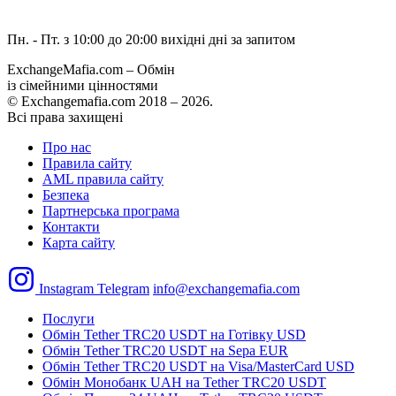
Пн. - Пт. з 10:00 до 20:00
вихідні дні за запитом
ExchangeMafia.com – Обмін
із сімейними цінностями
© Exchangemafia.com 2018 –
2026
.
Всі права захищені
Про нас
Правила сайту
AML правила сайту
Безпека
Партнерська програма
Контакти
Карта сайту
Instagram
Telegram
info@exchangemafia.com
Послуги
Обмін Tether TRC20 USDT на Готівку USD
Обмін Tether TRC20 USDT на Sepa EUR
Обмін Tether TRC20 USDT на Visa/MasterCard USD
Обмін Монобанк UAH на Tether TRC20 USDT