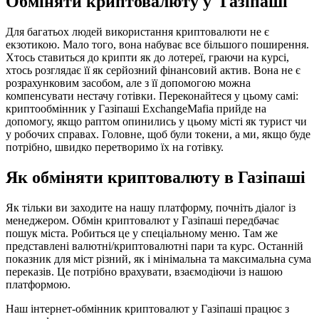
Обміняти криптовалюту у Газіпаші
Для багатьох людей використання криптовалюти не є
екзотикою. Мало того, вона набуває все більшого поширення.
Хтось ставиться до крипти як до лотереї, граючи на курсі,
хтось розглядає її як серйозний фінансовий актив. Вона не є
розрахунковим засобом, але з її допомогою можна
компенсувати нестачу готівки. Переконайтеся у цьому самі:
криптообмінник у Газіпаші ExchangeMafia прийде на
допомогу, якщо раптом опинились у цьому місті як турист чи
у робочих справах. Головне, щоб були токени, а ми, якщо буде
потрібно, швидко перетворимо їх на готівку.
Як обміняти криптовалюту в Газіпаші
Як тільки ви заходите на нашу платформу, почніть діалог із
менеджером. Обмін криптовалют у Газіпаші передбачає
пошук міста. Робиться це у спеціальному меню. Там же
представлені валютні/криптовалютні пари та курс. Останній
показник для міст різний, як і мінімальна та максимальна сума
переказів. Це потрібно врахувати, взаємодіючи із нашою
платформою.
Наш інтернет-обмінник криптовалют у Газіпаші працює з