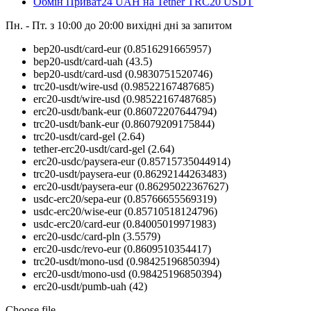
Обмін Приват24 UAH на Tether TRC20 USDT
Пн. - Пт. з 10:00 до 20:00
вихідні дні за запитом
bep20-usdt/card-eur
(0.8516291665957)
bep20-usdt/card-uah
(43.5)
bep20-usdt/card-usd
(0.9830751520746)
trc20-usdt/wire-usd
(0.98522167487685)
erc20-usdt/wire-usd
(0.98522167487685)
erc20-usdt/bank-eur
(0.86072207644794)
trc20-usdt/bank-eur
(0.86079209175844)
trc20-usdt/card-gel
(2.64)
tether-erc20-usdt/card-gel
(2.64)
erc20-usdc/paysera-eur
(0.85715735044914)
trc20-usdt/paysera-eur
(0.86292144263483)
erc20-usdt/paysera-eur
(0.86295022367627)
usdc-erc20/sepa-eur
(0.85766655569319)
usdc-erc20/wise-eur
(0.85710518124796)
usdc-erc20/card-eur
(0.84005019971983)
erc20-usdc/card-pln
(3.5579)
erc20-usdc/revo-eur
(0.8609510354417)
trc20-usdt/mono-usd
(0.98425196850394)
erc20-usdt/mono-usd
(0.98425196850394)
erc20-usdt/pumb-uah
(42)
Choose file