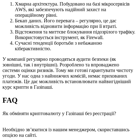
Хмарна архітектура. Побудовано на базі мікросервісів
AWS, які забезпечують надійний захист на
операційному рівні.
Бекап даних. Його перевага – регулярно, це дає
можливість відновити інформацію при її втраті.
Відстеження та миттєве блокування підозрілого трафіку.
Використовується інструмент, як Firewall.
Сучасні тенденції боротьби з небажаною
кіберактивністю.
У компанії регулярно проводяться аудити безпеки (як
зовнішні, так і внутрішні). Розроблено та впроваджено
системи оцінки ризиків. Тому ми готові гарантувати чистоту
угоди. У нас одна з найнижчих комісій, немає прихованих
платежів. Це дає можливість встановлювати найвигідніший
курс крипти в Газіпаші.
FAQ
Як обміняти криптовалюту у Газіпаші без реєстрації?
Необхідно зв’язатися із нашим менеджером, скориставшись
опцією на сайті.