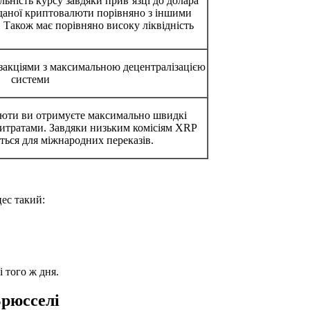
ьність курсу завдяки прив’язці до долара
даної криптовалюти порівняно з іншими
 Також має порівняно високу ліквідність
акціями з максимальною децентралізацією
системи
люти ви отримуєте максимально швидкі
 витратами. Завдяки низьким комісіям XRP
ться для міжнародних переказів.
ес такий:
 того ж дня.
Брюсселі