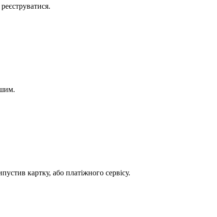
 реєструватися.
ішим.
ипустив картку, або платіжного сервісу.