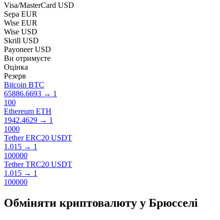
Visa/MasterCard USD
Sepa EUR
Wise EUR
Wise USD
Skrill USD
Payoneer USD
Ви отримуєте
Оцінка
Резерв
Bitcoin BTC
65886.6693
→
1
100
Ethereum ETH
1942.4629
→
1
1000
Tether ERC20 USDT
1.015
→
1
100000
Tether TRC20 USDT
1.015
→
1
100000
Обміняти кри​птовалюту у Брюсселі