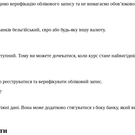
имо верифікацію облікового запису та не вимагаємо обов’язково
нків бельгійський, євро або будь-яку іншу валюту.
ступний. Тому ви можете дочекатися, коли курс стане найвигідн
 реєструватися та верифікувати обліковий запис.
?
тіжні дані. Вона може додатково стягуватися з боку банку, який в
ти