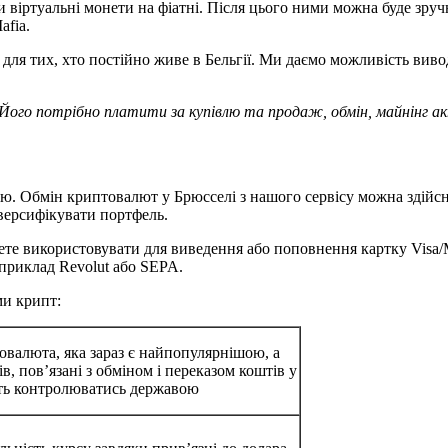
и віртуальні монети на фіатні. Після цього ними можна буде зруч
fia.
к і для тих, хто постійно живе в Бельгії. Ми даємо можливість 
Його потрібно платити за купівлю та продаж, обмін, майнінг ак
тою. Обмін криптовалют у Брюсселі з нашого сервісу можна здій
версифікувати портфель.
те використовувати для виведення або поповнення картку Visa/M
приклад Revolut або SEPA.
ми крипт:
валюта, яка зараз є найпопулярнішою, а
в, пов’язані з обміном і переказом коштів у
уть контролюватись державою