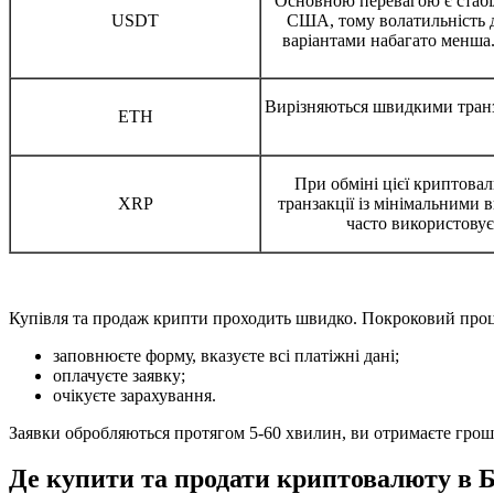
Основною перевагою є стабіл
USDT
США, тому волатильність 
варіантами набагато менша.
Вирізняються швидкими транз
ETH
При обміні цієї криптова
XRP
транзакції із мінімальними
часто використовує
Купівля та продаж крипти проходить швидко. Покроковий проц
заповнюєте форму, вказуєте всі платіжні дані;
оплачуєте заявку;
очікуєте зарахування.
Заявки обробляються протягом 5-60 хвилин, ви отримаєте гроші
Де купити та продати криптовалюту в 