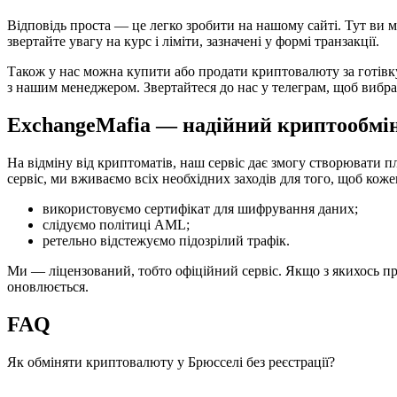
Відповідь проста — це легко зробити на нашому сайті. Тут ви 
звертайте увагу на курс і ліміти, зазначені у формі транзакції.
Також у нас можна купити або продати криптовалюту за готівку
з нашим менеджером. Звертайтеся до нас у телеграм, щоб вибрат
ExchangeMafia — надійний криптообмін
На відміну від криптоматів, наш сервіс дає змогу створювати п
сервіс, ми вживаємо всіх необхідних заходів для того, щоб кож
використовуємо сертифікат для шифрування даних;
слідуємо політиці AML;
ретельно відстежуємо підозрілий трафік.
Ми — ліцензований, тобто офіційний сервіс. Якщо з якихось пр
оновлюється.
FAQ
Як обміняти криптовалюту у Брюсселі без реєстрації?