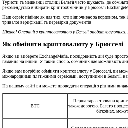
Туристи та мешканці столиці Бельгії часто шукають, де обмінят
рекомендуємо вибирати криптообмінник у Брюсселі ExchangeMa
Наш сервіс підійде як для тих, хто відпочиває за кордоном, та
тривалої верифікації та перевірки документів.
Цікаво! Операції з криптовалютою у Бельгії оподатковуються. 
Як обміняти криптовалюту у Брюсселі
Якщо ви виберете ExchangeMafia, послідовність дій буде прос
гаманця на інший. У такий спосіб, обмінник дає можливість ди
Якщо вам потрібно обміняти криптовалюту у Брюсселі, ви може
міжнародними платіжними сервісами, доступними в Бельгії, на
На нашому сайті ви можете проводити операції з різними вида
Перша зареєстрована крипто
BTC
також дорогою. Багато процесі
біткоїнах, мож