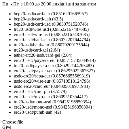
Пн. - Пт. з 10:00 до 20:00
вихідні дні за запитом
bep20-usdt/card-eur
(0.8516291665957)
bep20-usdt/card-uah
(43.5)
bep20-usdt/card-usd
(0.9830751520746)
trc20-usdt/wire-usd
(0.98522167487685)
erc20-usdt/wire-usd
(0.98522167487685)
erc20-usdt/bank-eur
(0.86072207644794)
trc20-usdt/bank-eur
(0.86079209175844)
trc20-usdt/card-gel
(2.64)
tether-erc20-usdt/card-gel
(2.64)
erc20-usdc/paysera-eur
(0.85715735044914)
trc20-usdt/paysera-eur
(0.86292144263483)
erc20-usdt/paysera-eur
(0.86295022367627)
usdc-erc20/sepa-eur
(0.85766655569319)
usdc-erc20/wise-eur
(0.85710518124796)
usdc-erc20/card-eur
(0.84005019971983)
erc20-usdc/card-pln
(3.5579)
erc20-usdc/revo-eur
(0.8609510354417)
trc20-usdt/mono-usd
(0.98425196850394)
erc20-usdt/mono-usd
(0.98425196850394)
erc20-usdt/pumb-uah
(42)
Choose file
Give