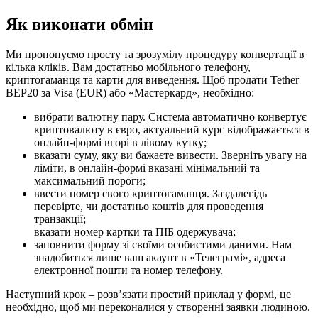
Як виконати обмін
Ми пропонуємо просту та зрозумілу процедуру конвертації в
кілька кліків. Вам достатньо мобільного телефону,
криптогаманця та карти для виведення. Щоб продати Tether
BEP20 за Visa (EUR) або «Мастеркард», необхідно:
вибрати валютну пару. Система автоматично конвертує
криптовалюту в євро, актуальний курс відображається в
онлайн-формі вгорі в лівому кутку;
вказати суму, яку ви бажаєте вивести. Зверніть увагу на
ліміти, в онлайн-формі вказані мінімальний та
максимальний пороги;
ввести номер свого криптогаманця. Заздалегідь
перевірте, чи достатньо коштів для проведення
транзакції;
вказати номер картки та ПІБ одержувача;
заповнити форму зі своїми особистими даними. Нам
знадобиться лише ваш акаунт в «Телеграмі», адреса
електронної пошти та номер телефону.
Наступний крок – розв’язати простий приклад у формі, це
необхідно, щоб ми переконалися у створенні заявки людиною.