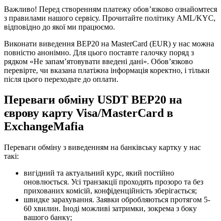
Важливо! Перед створенням платежу обов’язково ознайомтеся
з правилами нашого сервісу. Прочитайте політику AML/KYC,
відповідно до якої ми працюємо.
Виконати виведення BEP20 на MasterCard (EUR) у нас можна
повністю анонімно. Для цього поставте галочку поряд з
рядком «Не запам’ятовувати введені дані». Обов’язково
перевірте, чи вказана платіжна інформація коректно, і тільки
після цього переходьте до оплати.
Переваги обміну USDT BEP20 на
єврову карту Visa/MasterCard в
ExchangeMafia
Переваги обміну з виведенням на банківську картку у нас
такі:
вигідний та актуальний курс, який постійно
оновлюється. Усі транзакції проходять прозоро та без
прихованих комісій, конфіденційність зберігається;
швидке зарахування. Заявки обробляються протягом 5-
60 хвилин. Іноді можливі затримки, зокрема з боку
вашого банку;