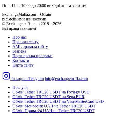
Пн. - Пт. з 10:00 до 20:00
вихідні дні за запитом
ExchangeMafia.com – Обмін
із сімейними цінностями
© Exchangemafia.com 2018 –
2026
.
Всі права захищені
Про нас
Правила сайту
AML правила сайту
Безпека
Партнерська програма
Контакти
Карта сайту
Instagram
Telegram
info@exchangemafia.com
Послуги
Обмін Tether TRC20 USDT на Готівку USD
Обмін Tether TRC20 USDT на Sepa EUR
Обмін Tether TRC20 USDT на Visa/MasterCard USD
Обмін Монобанк UAH на Tether TRC20 USDT
Обмін Приват24 UAH на Tether TRC20 USDT