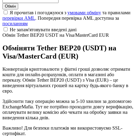
Я прочитав і погоджуюся з
умовами обміну
та правилами
перевірки AML
. Попередня перевірка AML доступна за
посиланням
Не запам'ятовувати введені дані
Обмін Tether BEP20 USDT на Visa/MasterCard EUR
Обміняти Tether BEP20 (USDT) на
Visa/MasterCard (EUR)
Конвертація криптовалюти у фіатні гроші дозволяє отримати
кошти для онлайн-розрахунків, оплати в магазині або
переказу. Обмін Tether BEP20 (USDT) з Visa (EUR) – це
виведення віртуальних грошей на картку будь-якого банку в
євро.
Здійснити таку операцію можна за 5-10 хвилин за допомогою
ExchangeMafia. Тут не потрібно проходити довгу верифікацію,
оплачувати велику комісію або чекати на обробку заявки на
виведення кілька днів.
Важливо! Для безпеки платежів ми використовуємо SSL-
сертифікат.