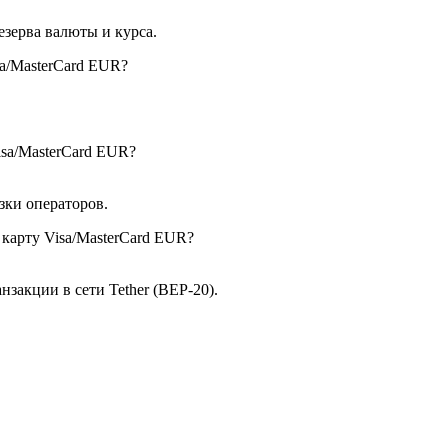
зерва валюты и курса.
a/MasterCard EUR?
isa/MasterCard EUR?
узки операторов.
 карту Visa/MasterCard EUR?
закции в сети Tether (BEP-20).