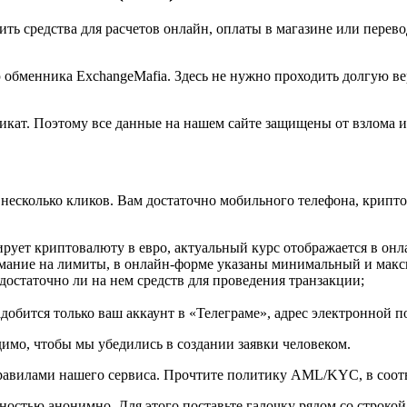
ь средства для расчетов онлайн, оплаты в магазине или перево
 обменника ExchangeMafia. Здесь не нужно проходить долгую 
кат. Поэтому все данные на нашем сайте защищены от взлома и
есколько кликов. Вам достаточно мобильного телефона, крипток
рует криптовалюту в евро, актуальный курс отображается в онла
нимание на лимиты, в онлайн-форме указаны минимальный и мак
 достаточно ли на нем средств для проведения транзакции;
бится только ваш аккаунт в «Телеграме», адрес электронной п
имо, чтобы мы убедились в создании заявки человеком.
правилами нашего сервиса. Прочтите политику AML/KYC, в соотв
остью анонимно. Для этого поставьте галочку рядом со строкой