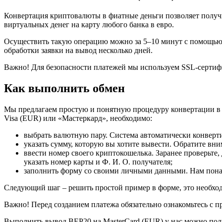
Конвертация криптовалюты в фиатные деньги позволяет получит
виртуальных денег на карту любого банка в евро.
Осуществить такую операцию можно за 5–10 минут с помощью
обработки заявки на вывод несколько дней.
Важно! Для безопасности платежей мы используем SSL-сертифи
Как выполнить обмен
Мы предлагаем простую и понятную процедуру конвертации в н
Visa (EUR) или «Мастеркард», необходимо:
выбрать валютную пару. Система автоматически конверти
указать сумму, которую вы хотите вывести. Обратите в
ввести номер своего криптокошелька. Заранее проверьте,
указать номер карты и Ф. И. О. получателя;
заполнить форму со своими личными данными. Нам понадо
Следующий шаг – решить простой пример в форме, это необход
Важно! Перед созданием платежа обязательно ознакомьтесь с 
Выполнить вывод BEP20 на MasterCard (EUR) у нас можно полн