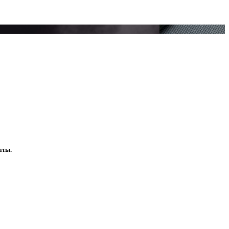
.
.
аты.