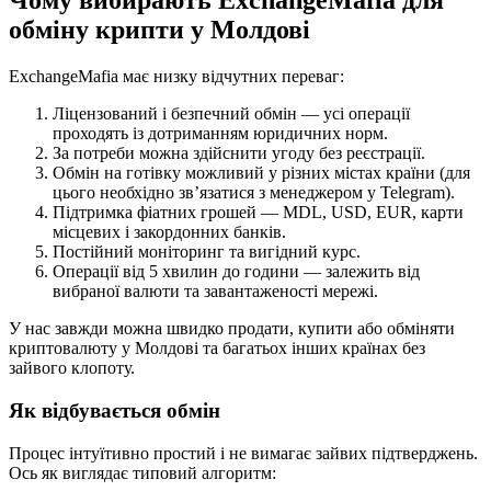
Чому вибирають ExchangeMafia для
обміну крипти у Молдові
ExchangeMafia має низку відчутних переваг:
Ліцензований і безпечний обмін — усі операції
проходять із дотриманням юридичних норм.
За потреби можна здійснити угоду без реєстрації.
Обмін на готівку можливий у різних містах країни (для
цього необхідно зв’язатися з менеджером у Telegram).
Підтримка фіатних грошей — MDL, USD, EUR, карти
місцевих і закордонних банків.
Постійний моніторинг та вигідний курс.
Операції від 5 хвилин до години — залежить від
вибраної валюти та завантаженості мережі.
У нас завжди можна швидко продати, купити або обміняти
криптовалюту у Молдові та багатьох інших країнах без
зайвого клопоту.
Як відбувається обмін
Процес інтуїтивно простий і не вимагає зайвих підтверджень.
Ось як виглядає типовий алгоритм: