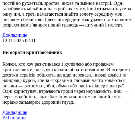
постійно рухається, зростає, дихає та змінює настрій. Одні
заробляють мільйони на стрибках курсу, інші втрачають усе за
одну ніч, а треті намагаються знайти золоту середину між
ризиком і безпекою. І десь посередині між удачею та холодним
розрахунком з’явився новий гравець — штучний інтелект.
Докладніше
12.11.2025 02:11
Як обрати криптообмінник
Кожен, хто хоч раз стикався з купівлею або продажем
криптовалюти, знає, як складно обрати обмінник. В інтернеті
десятки сервісів обіцяють швидкі перекази, низькі комісії та
найкращі курси, але за яскравими словами часто ховаються
ризики — затримки, збої, обман або навіть відверті шахраї.
Одні користувачі втрачають гроші через неуважність, інші —
через жадібність, адже бажання «схопити» вигідний курс
нерідко затьмарює здоровий глузд.
Докладніше
Всі новини