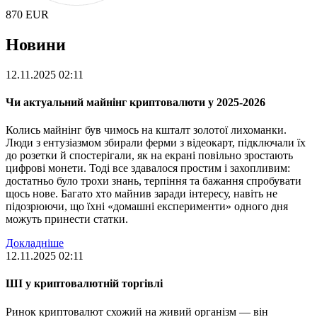
870
EUR
Новини
12.11.2025 02:11
Чи актуальний майнінг криптовалюти у 2025-2026
Колись майнінг був чимось на кшталт золотої лихоманки.
Люди з ентузіазмом збирали ферми з відеокарт, підключали їх
до розетки й спостерігали, як на екрані повільно зростають
цифрові монети. Тоді все здавалося простим і захопливим:
достатньо було трохи знань, терпіння та бажання спробувати
щось нове. Багато хто майнив заради інтересу, навіть не
підозрюючи, що їхні «домашні експерименти» одного дня
можуть принести статки.
Докладніше
12.11.2025 02:11
ШІ у криптовалютній торгівлі
Ринок криптовалют схожий на живий організм — він