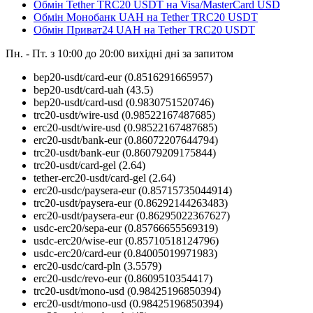
Обмін Tether TRC20 USDT на Visa/MasterCard USD
Обмін Монобанк UAH на Tether TRC20 USDT
Обмін Приват24 UAH на Tether TRC20 USDT
Пн. - Пт. з 10:00 до 20:00
вихідні дні за запитом
bep20-usdt/card-eur
(0.8516291665957)
bep20-usdt/card-uah
(43.5)
bep20-usdt/card-usd
(0.9830751520746)
trc20-usdt/wire-usd
(0.98522167487685)
erc20-usdt/wire-usd
(0.98522167487685)
erc20-usdt/bank-eur
(0.86072207644794)
trc20-usdt/bank-eur
(0.86079209175844)
trc20-usdt/card-gel
(2.64)
tether-erc20-usdt/card-gel
(2.64)
erc20-usdc/paysera-eur
(0.85715735044914)
trc20-usdt/paysera-eur
(0.86292144263483)
erc20-usdt/paysera-eur
(0.86295022367627)
usdc-erc20/sepa-eur
(0.85766655569319)
usdc-erc20/wise-eur
(0.85710518124796)
usdc-erc20/card-eur
(0.84005019971983)
erc20-usdc/card-pln
(3.5579)
erc20-usdc/revo-eur
(0.8609510354417)
trc20-usdt/mono-usd
(0.98425196850394)
erc20-usdt/mono-usd
(0.98425196850394)