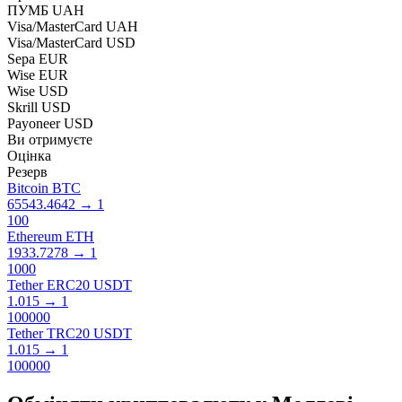
ПУМБ UAH
Visa/MasterCard UAH
Visa/MasterCard USD
Sepa EUR
Wise EUR
Wise USD
Skrill USD
Payoneer USD
Ви отримуєте
Оцінка
Резерв
Bitcoin BTC
65543.4642
→
1
100
Ethereum ETH
1933.7278
→
1
1000
Tether ERC20 USDT
1.015
→
1
100000
Tether TRC20 USDT
1.015
→
1
100000