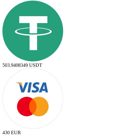
503.9408349
USDT
430
EUR