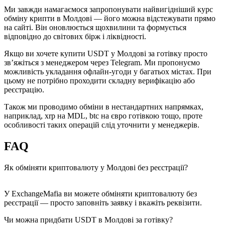
Ми завжди намагаємося запропонувати найвигідніший курс
обміну крипти в Молдові — його можна відстежувати прямо
на сайті. Він оновлюється щохвилини та формується
відповідно до світових бірж і ліквідності.
Якщо ви хочете купити USDT у Молдові за готівку просто
зв’яжіться з менеджером через Telegram. Ми пропонуємо
можливість укладання офлайн-угоди у багатьох містах. При
цьому не потрібно проходити складну верифікацію або
реєстрацію.
Також ми проводимо обміни в нестандартних напрямках,
наприклад, xrp на MDL, btc на євро готівкою тощо, проте
особливості таких операцій слід уточнити у менеджерів.
FAQ
Як обміняти криптовалюту у Молдові без реєстрації?
У ExchangeMafia ви можете обміняти криптовалюту без
реєстрації — просто заповніть заявку і вкажіть реквізити.
Чи можна придбати USDT в Молдові за готівку?