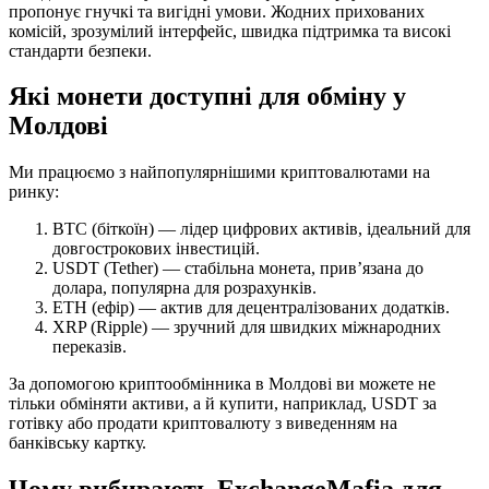
пропонує гнучкі та вигідні умови. Жодних прихованих
комісій, зрозумілий інтерфейс, швидка підтримка та високі
стандарти безпеки.
Які монети доступні для обміну у
Молдові
Ми працюємо з найпопулярнішими криптовалютами на
ринку:
BTC (біткоїн) — лідер цифрових активів, ідеальний для
довгострокових інвестицій.
USDT (Tether) — стабільна монета, прив’язана до
долара, популярна для розрахунків.
ETH (ефір) — актив для децентралізованих додатків.
XRP (Ripple) — зручний для швидких міжнародних
переказів.
За допомогою криптообмінника в Молдові ви можете не
тільки обміняти активи, а й купити, наприклад, USDT за
готівку або продати криптовалюту з виведенням на
банківську картку.