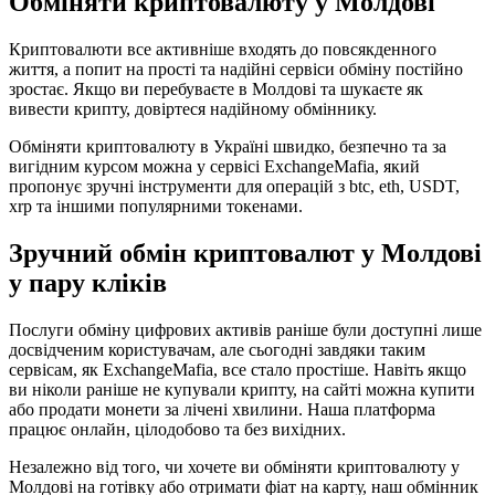
Обміняти криптовалюту у Молдові
Криптовалюти все активніше входять до повсякденного
життя, а попит на прості та надійні сервіси обміну постійно
зростає. Якщо ви перебуваєте в Молдові та шукаєте як
вивести крипту, довіртеся надійному обміннику.
Обміняти криптовалюту в Україні швидко, безпечно та за
вигідним курсом можна у сервісі ExchangeMafia, який
пропонує зручні інструменти для операцій з btc, eth, USDT,
xrp та іншими популярними токенами.
Зручний обмін криптовалют у Молдові
у пару кліків
Послуги обміну цифрових активів раніше були доступні лише
досвідченим користувачам, але сьогодні завдяки таким
сервісам, як ExchangeMafia, все стало простіше. Навіть якщо
ви ніколи раніше не купували крипту, на сайті можна купити
або продати монети за лічені хвилини. Наша платформа
працює онлайн, цілодобово та без вихідних.
Незалежно від того, чи хочете ви обміняти криптовалюту у
Молдові на готівку або отримати фіат на карту, наш обмінник