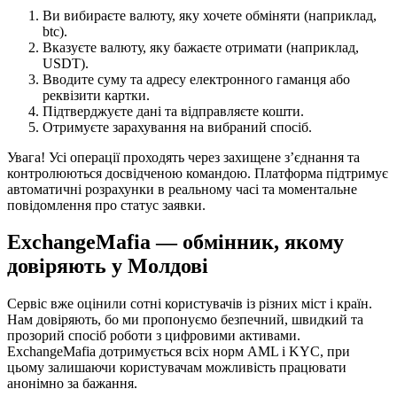
Ви вибираєте валюту, яку хочете обміняти (наприклад,
btc).
Вказуєте валюту, яку бажаєте отримати (наприклад,
USDT).
Вводите суму та адресу електронного гаманця або
реквізити картки.
Підтверджуєте дані та відправляєте кошти.
Отримуєте зарахування на вибраний спосіб.
Увага! Усі операції проходять через захищене з’єднання та
контролюються досвідченою командою. Платформа підтримує
автоматичні розрахунки в реальному часі та моментальне
повідомлення про статус заявки.
ExchangeMafia — обмінник, якому
довіряють у Молдові
Сервіс вже оцінили сотні користувачів із різних міст і країн.
Нам довіряють, бо ми пропонуємо безпечний, швидкий та
прозорий спосіб роботи з цифровими активами.
ExchangeMafia дотримується всіх норм AML і KYC, при
цьому залишаючи користувачам можливість працювати
анонімно за бажання.