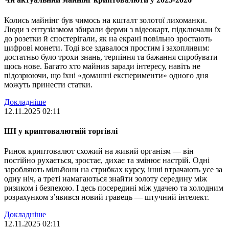
Колись майнінг був чимось на кшталт золотої лихоманки.
Люди з ентузіазмом збирали ферми з відеокарт, підключали їх
до розетки й спостерігали, як на екрані повільно зростають
цифрові монети. Тоді все здавалося простим і захопливим:
достатньо було трохи знань, терпіння та бажання спробувати
щось нове. Багато хто майнив заради інтересу, навіть не
підозрюючи, що їхні «домашні експерименти» одного дня
можуть принести статки.
Докладніше
12.11.2025 02:11
ШІ у криптовалютній торгівлі
Ринок криптовалют схожий на живий організм — він
постійно рухається, зростає, дихає та змінює настрій. Одні
заробляють мільйони на стрибках курсу, інші втрачають усе за
одну ніч, а треті намагаються знайти золоту середину між
ризиком і безпекою. І десь посередині між удачею та холодним
розрахунком з’явився новий гравець — штучний інтелект.
Докладніше
12.11.2025 02:11