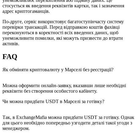
унеможливлює перехоплення або підміну даних. Це
стосується як введення реквізитів картки, так і зазначення
адрес криптогаманців.
По-друге, сервіс використовує багатоступінчасту систему
перевірки транзакцій. Перед відправкою коштів фахівці
переконуються в коректності всіх введених даних, щоб
унеможливити помилки, які можуть призвести до втрати
активів.
FAQ
Як обміняти криптовалюту у Марселі без реєстрації?
Можна оформити онлайн-заявку, вказавши лише необхідні
реквізити без створення особистого кабінету.
Чи можна придбати USDT в Марселі за готівку?
Так, в ExchangeMafia можна придбати USDT за готівку. Однак
для цього необхідно попередньо узгодити деталі такої угоди з
менеджером.