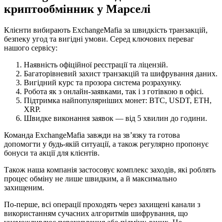
криптообмінник у Марселі
Клієнти вибирають ExchangeMafia за швидкість транзакцій,
безпеку угод та вигідні умови. Серед ключових переваг
нашого сервісу:
Наявність офіційної реєстрації та ліцензій.
Багаторівневий захист транзакцій та шифрування даних.
Вигідний курс та прозора система розрахунку.
Робота як з онлайн-заявками, так і з готівкою в офісі.
Підтримка найпопулярніших монет: BTC, USDT, ETH,
XRP.
Швидке виконання заявок — від 5 хвилин до години.
Команда ExchangeMafia завжди на зв’язку та готова
допомогти у будь-якій ситуації, а також регулярно пропонує
бонуси та акції для клієнтів.
Також наша компанія застосовує комплекс заходів, які роблять
процес обміну не лише швидким, а й максимально
захищеним.
По-перше, всі операції проходять через захищені канали з
використанням сучасних алгоритмів шифрування, що