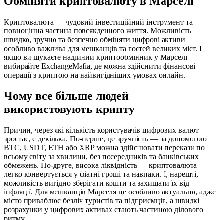
Обміняти криптовалюту в Марселі
Криптовалюта — чудовий інвестиційний інструмент та
повноцінна частина повсякденного життя. Можливість
швидко, зручно та безпечно обміняти цифрові активи
особливо важлива для мешканців та гостей великих міст. І
якщо ви шукаєте надійний криптообмінник у Марселі —
вибирайте ExchangeMafia, де можна здійснити фінансові
операції з криптою на найвигідніших умовах онлайн.
Чому все більше людей
використовують крипту
Причин, через які кількість користувачів цифрових валют
зростає, є декілька. По-перше, це зручність — за допомогою
BTC, USDT, ETH або XRP можна здійснювати перекази по
всьому світу за хвилини, без посередників та банківських
обмежень. По-друге, висока ліквідність — криптовалюта
легко конвертується у фіатні гроші та навпаки. І, нарешті,
можливість вигідно зберігати кошти та захищати їх від
інфляції. Для мешканців Марселя це особливо актуально, адже
місто приваблює безліч туристів та підприємців, а швидкі
розрахунки у цифрових активах стають частиною ділового
ритму.