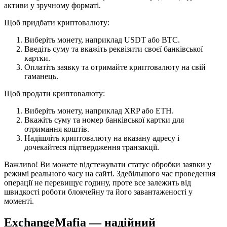
активи у зручному форматі.
Щоб придбати криптовалюту:
Виберіть монету, наприклад USDT або BTC.
Введіть суму та вкажіть реквізити своєї банківської
картки.
Оплатіть заявку та отримайте криптовалюту на свій
гаманець.
Щоб продати криптовалюту:
Виберіть монету, наприклад XRP або ETH.
Вкажіть суму та номер банківської картки для
отримання коштів.
Надішліть криптовалюту на вказану адресу і
дочекайтеся підтвердження транзакції.
Важливо! Ви можете відстежувати статус обробки заявки у
режимі реального часу на сайті. Здебільшого час проведення
операції не перевищує годину, проте все залежить від
швидкості роботи блокчейну та його завантаженості у
моменті.
ExchangeMafia — надійний