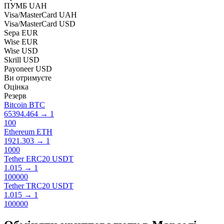
ПУМБ UAH
Visa/MasterCard UAH
Visa/MasterCard USD
Sepa EUR
Wise EUR
Wise USD
Skrill USD
Payoneer USD
Ви отримуєте
Оцінка
Резерв
Bitcoin BTC
65394.464
→
1
100
Ethereum ETH
1921.303
→
1
1000
Tether ERC20 USDT
1.015
→
1
100000
Tether TRC20 USDT
1.015
→
1
100000