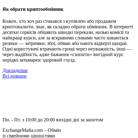
Як обрати криптообмінник
Кожен, хто хоч раз стикався з купівлею або продажем
криптовалюти, знає, як складно обрати обмінник. В інтернеті
десятки сервісів обіцяють швидкі перекази, низькі комісії та
найкращі курси, але за яскравими словами часто ховаються
ризики — затримки, збої, обман або навіть відверті шахраї.
Одні користувачі втрачають гроші через неуважність, інші —
через жадібність, адже бажання «схопити» вигідний курс
нерідко затьмарює здоровий глузд.
Докладніше
Всі новини
Пн. - Пт. з 10:00 до 20:00
вихідні дні за запитом
ExchangeMafia.com – Обмін
із сімейними цінностями