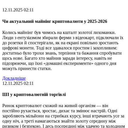
12.11.2025 02:11
Чи актуальний майнінг криптовалюти у 2025-2026
Колись майнінг був чимось на кшталт золотої лихоманки.
Люди з ентузіазмом збирали ферми з відеокарт, підключали їх
до розетки й спостерігали, як на екрані повільно зростають
цифрові монети. Тоді все здавалося простим і захопливим:
достатньо було трохи знань, терпіння та бажання спробувати
щось нове. Багато хто майнив заради інтересу, навіть не
підозрюючи, що їхні «домашні експерименти» одного дня
можуть принести статки.
Докладніше
12.11.2025 02:11
ШІ у криптовалютній торгівлі
Ринок криптовалют схожий на живий організм — він
постійно рухається, зростає, дихає та змінює настрій. Одні
заробляють мільйони на стрибках курсу, інші втрачають усе за
одну ніч, а треті намагаються знайти золоту середину між
ризиком і безпекою. І десь посередині між удачею та холодним