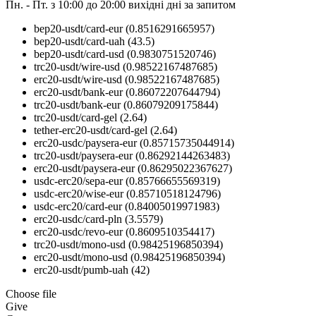
Пн. - Пт. з 10:00 до 20:00
вихідні дні за запитом
bep20-usdt/card-eur
(0.8516291665957)
bep20-usdt/card-uah
(43.5)
bep20-usdt/card-usd
(0.9830751520746)
trc20-usdt/wire-usd
(0.98522167487685)
erc20-usdt/wire-usd
(0.98522167487685)
erc20-usdt/bank-eur
(0.86072207644794)
trc20-usdt/bank-eur
(0.86079209175844)
trc20-usdt/card-gel
(2.64)
tether-erc20-usdt/card-gel
(2.64)
erc20-usdc/paysera-eur
(0.85715735044914)
trc20-usdt/paysera-eur
(0.86292144263483)
erc20-usdt/paysera-eur
(0.86295022367627)
usdc-erc20/sepa-eur
(0.85766655569319)
usdc-erc20/wise-eur
(0.85710518124796)
usdc-erc20/card-eur
(0.84005019971983)
erc20-usdc/card-pln
(3.5579)
erc20-usdc/revo-eur
(0.8609510354417)
trc20-usdt/mono-usd
(0.98425196850394)
erc20-usdt/mono-usd
(0.98425196850394)
erc20-usdt/pumb-uah
(42)
Choose file
Give