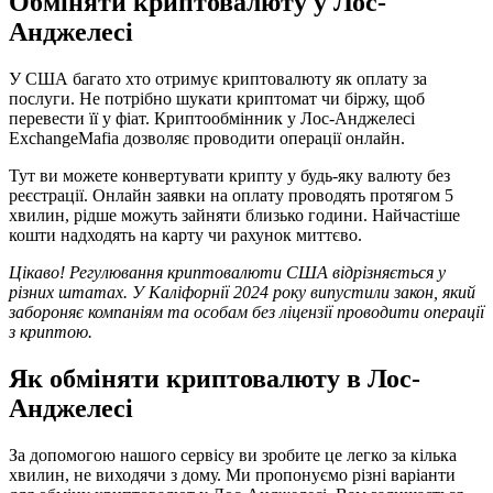
Обміняти кри​птовалюту у Лос-
Анджелесі
У США багато хто отримує криптовалюту як оплату за
послуги. Не потрібно шукати криптомат чи біржу, щоб
перевести її у фіат. Криптообмінник у Лос-Анджелесі
ExchangeMafia дозволяє проводити операції онлайн.
Тут ви можете конвертувати крипту у будь-яку валюту без
реєстрації. Онлайн заявки на оплату проводять протягом 5
хвилин, рідше можуть зайняти близько години. Найчастіше
кошти надходять на карту чи рахунок миттєво.
Цікаво! Регулювання криптовалюти США відрізняється у
різних штатах. У Каліфорнії 2024 року випустили закон, який
забороняє компаніям та особам без ліцензії проводити операції
з криптою.
Як обміняти криптовалюту в Лос-
Анджелесі
За допомогою нашого сервісу ви зробите це легко за кілька
хвилин, не виходячи з дому. Ми пропонуємо різні варіанти