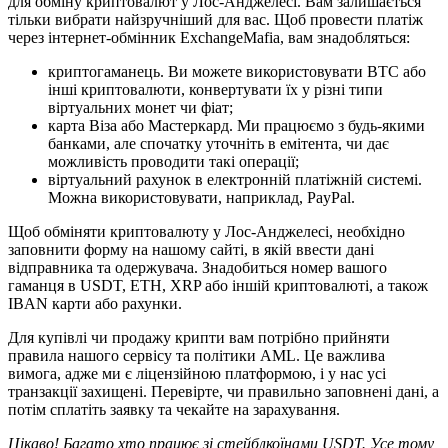
для обміну криптовалют у Лос-Анджелесі. Вам залишається
тільки вибрати найзручніший для вас. Щоб провести платіж
через інтернет-обмінник ExchangeMafia, вам знадобляться:
криптогаманець. Ви можете використовувати BTC або
інші криптовалюти, конвертувати їх у різні типи
віртуальних монет чи фіат;
карта Віза або Мастеркард. Ми працюємо з будь-якими
банками, але спочатку уточніть в емітента, чи дає
можливість проводити такі операції;
віртуальний рахунок в електронній платіжній системі.
Можна використовувати, наприклад, PayPal.
Щоб обміняти криптовалюту у Лос-Анджелесі, необхідно
заповнити форму на нашому сайті, в якій ввести дані
відправника та одержувача. Знадобиться номер вашого
гаманця в USDT, ETH, XRP або іншій криптовалюті, а також
IBAN карти або рахунки.
Для купівлі чи продажу крипти вам потрібно прийняти
правила нашого сервісу та політики AML. Це важлива
вимога, адже ми є ліцензійною платформою, і у нас усі
транзакції захищені. Перевірте, чи правильно заповнені дані, а
потім сплатіть заявку та чекайте на зарахування.
Цікаво! Багато хто працює зі стейблкоїнами USDT. Усе тому,