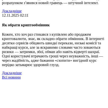
розрахунком з’явився новий гравець — штучний інтелект.
Докладніше
12.11.2025 02:11
Як обрати криптообмінник
Кожен, хто хоч раз стикався з купівлею або продажем
криптовалюти, знає, як складно обрати обмінник. В інтернеті
десятки сервісів обіцяють швидкі перекази, низькі комісії та
найкращі курси, але за яскравими словами часто ховаються
ризики — затримки, збої, обман або навіть відверті шахраї.
Одні користувачі втрачають гроші через неуважність, інші —
через жадібність, адже бажання «схопити» вигідний курс
нерідко затьмарює здоровий глузд.
Докладніше
Всі новини