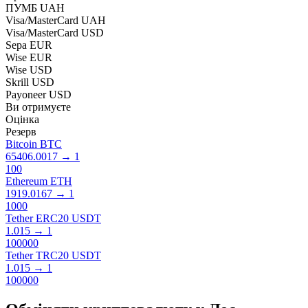
ПУМБ UAH
Visa/MasterCard UAH
Visa/MasterCard USD
Sepa EUR
Wise EUR
Wise USD
Skrill USD
Payoneer USD
Ви отримуєте
Оцінка
Резерв
Bitcoin BTC
65406.0017
→
1
100
Ethereum ETH
1919.0167
→
1
1000
Tether ERC20 USDT
1.015
→
1
100000
Tether TRC20 USDT
1.015
→
1
100000