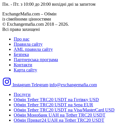
Пн. - Пт. з 10:00 до 20:00
вихідні дні за запитом
ExchangeMafia.com – Обмін
із сімейними цінностями
© Exchangemafia.com 2018 –
2026
.
Всі права захищені
Про нас
Правила сайту
AML правила сайту
Безпека
Партнерська програма
Контакти
Карта сайту
Instagram
Telegram
info@exchangemafia.com
Послуги
Обмін Tether TRC20 USDT на Готівку USD
Обмін Tether TRC20 USDT на Sepa EUR
Обмін Tether TRC20 USDT на Visa/MasterCard USD
Обмін Монобанк UAH на Tether TRC20 USDT
Обмін Приват24 UAH на Tether TRC20 USDT