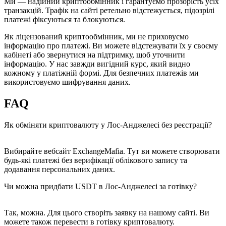
Ми — надійний криптообмінник і гарантуємо прозорість усіх
транзакцій. Трафік на сайті ретельно відстежується, підозрілі
платежі фіксуються та блокуються.
Як ліцензований криптообмінник, ми не приховуємо
інформацію про платежі. Ви можете відстежувати їх у своєму
кабінеті або звернутися на підтримку, щоб уточнити
інформацію. У нас завжди вигідний курс, який видно
кожному у платіжній формі. Для безпечних платежів ми
використовуємо шифрування даних.
FAQ
Як обміняти криптовалюту у Лос-Анджелесі без реєстрації?
Вибирайте вебсайт ExchangeMafia. Тут ви можете створювати
будь-які платежі без верифікації облікового запису та
додавання персональних даних.
Чи можна придбати USDT в Лос-Анджелесі за готівку?
Так, можна. Для цього створіть заявку на нашому сайті. Ви
можете також перевести в готівку криптовалюту.