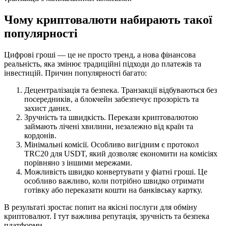
Чому криптовалюти набирають такої
популярності
Цифрові гроші — це не просто тренд, а нова фінансова
реальність, яка змінює традиційні підходи до платежів та
інвестицій. Причин популярності багато:
Децентралізація та безпека. Транзакції відбуваються без
посередників, а блокчейн забезпечує прозорість та
захист даних.
Зручність та швидкість. Перекази криптовалютою
займають лічені хвилини, незалежно від країн та
кордонів.
Мінімальні комісії. Особливо вигідним є протокол
TRC20 для USDT, який дозволяє економити на комісіях
порівняно з іншими мережами.
Можливість швидко конвертувати у фіатні гроші. Це
особливо важливо, коли потрібно швидко отримати
готівку або переказати кошти на банківську картку.
В результаті зростає попит на якісні послуги для обміну
криптовалют. І тут важлива репутація, зручність та безпека
платформи.