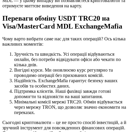
MDL — у цьому випадку ви позбавляєтеся криптовалюти та
отримуєте миттєве виведення на карту.
Переваги обміну USDT TRC20 на
Visa/MasterCard MDL ExchangeMafia
Чому варто вибрати саме нас для таких операцій? Ось кілька
важливих моментів:
Зручність та швидкість. Усі операції відбуваються
онлайн, без потреби відвідувати офіси або чекати по
кілька днів.
Вигідні курси. Ми оновлюємо курс регулярно та
проводимо операції без прихованих комісій.
Надійність. ExchangeMafia гарантує безпеку ваших
засобів та особистих даних.
Підтримка клієнтів. Наші фахівці завжди готові
допомогти та відповісти на ваші запитання.
Мінімальні комісії мережі TRC20. Обмін відбувається
через мережу TRON, що дозволяє значно економити на
переказах.
Сьогодні криптовалюти – це не просто спосіб інвестицій, а й
зручний інструмент для повсякденних фінансових операцій.