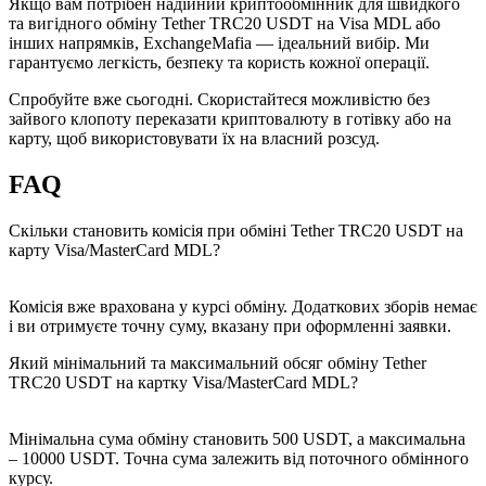
Якщо вам потрібен надійний криптообмінник для швидкого
та вигідного обміну Tether TRC20 USDT на Visa MDL або
інших напрямків, ExchangeMafia — ідеальний вибір. Ми
гарантуємо легкість, безпеку та користь кожної операції.
Спробуйте вже сьогодні. Скористайтеся можливістю без
зайвого клопоту переказати криптовалюту в готівку або на
карту, щоб використовувати їх на власний розсуд.
FAQ
Скільки становить комісія при обміні Tether TRC20 USDT на
карту Visa/MasterCard MDL?
Комісія вже врахована у курсі обміну. Додаткових зборів немає
і ви отримуєте точну суму, вказану при оформленні заявки.
Який мінімальний та максимальний обсяг обміну Tether
TRC20 USDT на картку Visa/MasterCard MDL?
Мінімальна сума обміну становить 500 USDT, а максимальна
– 10000 USDT. Точна сума залежить від поточного обмінного
курсу.