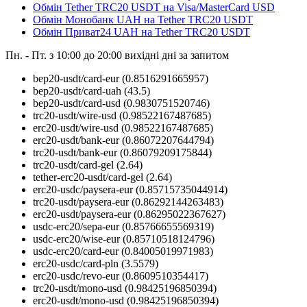
Обмін Tether TRC20 USDT на Visa/MasterCard USD
Обмін Монобанк UAH на Tether TRC20 USDT
Обмін Приват24 UAH на Tether TRC20 USDT
Пн. - Пт. з 10:00 до 20:00
вихідні дні за запитом
bep20-usdt/card-eur
(0.8516291665957)
bep20-usdt/card-uah
(43.5)
bep20-usdt/card-usd
(0.9830751520746)
trc20-usdt/wire-usd
(0.98522167487685)
erc20-usdt/wire-usd
(0.98522167487685)
erc20-usdt/bank-eur
(0.86072207644794)
trc20-usdt/bank-eur
(0.86079209175844)
trc20-usdt/card-gel
(2.64)
tether-erc20-usdt/card-gel
(2.64)
erc20-usdc/paysera-eur
(0.85715735044914)
trc20-usdt/paysera-eur
(0.86292144263483)
erc20-usdt/paysera-eur
(0.86295022367627)
usdc-erc20/sepa-eur
(0.85766655569319)
usdc-erc20/wise-eur
(0.85710518124796)
usdc-erc20/card-eur
(0.84005019971983)
erc20-usdc/card-pln
(3.5579)
erc20-usdc/revo-eur
(0.8609510354417)
trc20-usdt/mono-usd
(0.98425196850394)
erc20-usdt/mono-usd
(0.98425196850394)