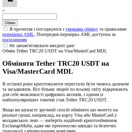
=
Я прочитав і погоджуюся з
умовами обміну
та правилами
перевірки AML
. Попередня перевірка AML доступна за
посиланням
Не запам'ятовувати введені дані
Обмін Tether TRC20 USDT на Visa/MasterCard MDL
Обміняти Tether TRC20 USDT на
Visa/MasterCard MDL
В останні роки криптовалюти перестали бути чимось далеким
та загадковим. Все більше людей по всьому світу відкривають
для себе можливості цифрових активів, і одним із
найпопулярніших токенів став Tether TRC20 USDT.
Якщо ви шукаєте зручний спосіб обміняти цю монету на
реальні гроші, наприклад, на карту Visa або MasterCard у
молдавських леях — виберіть надійний криптообмінник
ExchangeMafia, адже ми пропонуємо швидкі та безпечні
транзакції з мінімальними комісіями.