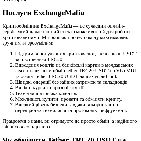
Послуги ExchangeMafia
Криптообмінник ExchangeMafia — це сучасний онлайн-
сервіс, який надає повний спектр можливостей для роботи з
криптовалютами. Ми робимо процес обміну максимально
зручним та зрозумілим:
Підтримка популярних криптовалют, включаючи USDT
за протоколом TRC20.
Виведення коштів на банківські картки в молдавських
леях, включаючи обмін tether TRC20 USDT на Visa MDL
та обмін Tether TRC20 USDT на mastercard mdl.
Швидкі операції без зайвих затримок та складнощів.
Вигідні курси та прозорі комісії.
Технічна підтримка клієнтів.
Можливість купити, продати та обміняти крипту.
Високий рівень безпеки завдяки використанню
перевірених технологій та протоколів шифрування.
Працюючи з нами, ви отримуєте не просто обмін, а надійного
фінансового партнера.
Як обміняти Tether TRC20 USDT на