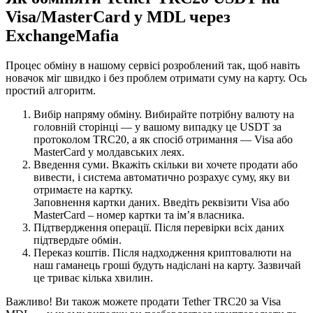
Visa/MasterCard у MDL через
ExchangeMafia
Процес обміну в нашому сервісі розроблений так, щоб навіть
новачок міг швидко і без проблем отримати суму на карту. Ось
простий алгоритм.
Вибір напряму обміну. Вибирайте потрібну валюту на
головній сторінці — у вашому випадку це USDT за
протоколом TRC20, а як спосіб отримання — Visa або
MasterCard у молдавських леях.
Введення суми. Вкажіть скільки ви хочете продати або
вивести, і система автоматично розрахує суму, яку ви
отримаєте на картку.
Заповнення картки даних. Введіть реквізити Visa або
MasterCard – номер картки та ім’я власника.
Підтвердження операції. Після перевірки всіх даних
підтвердьте обмін.
Переказ коштів. Після надходження криптовалюти на
наш гаманець гроші будуть надіслані на карту. Зазвичай
це триває кілька хвилин.
Важливо! Ви також можете продати Tether TRC20 за Visa