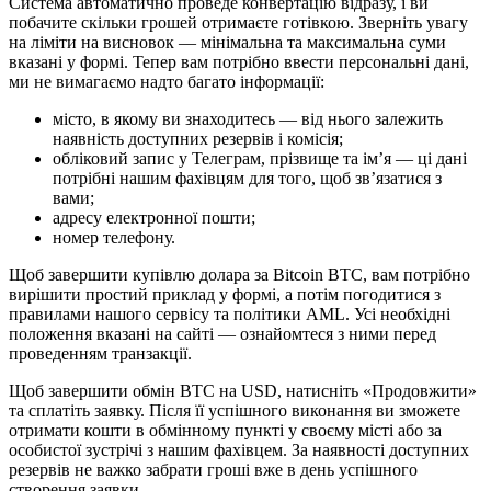
Система автоматично проведе конвертацію відразу, і ви
побачите скільки грошей отримаєте готівкою. Зверніть увагу
на ліміти на висновок — мінімальна та максимальна суми
вказані у формі. Тепер вам потрібно ввести персональні дані,
ми не вимагаємо надто багато інформації:
місто, в якому ви знаходитесь — від нього залежить
наявність доступних резервів і комісія;
обліковий запис у Телеграм, прізвище та ім’я — ці дані
потрібні нашим фахівцям для того, щоб зв’язатися з
вами;
адресу електронної пошти;
номер телефону.
Щоб завершити купівлю долара за Bitcoin BTC, вам потрібно
вирішити простий приклад у формі, а потім погодитися з
правилами нашого сервісу та політики AML. Усі необхідні
положення вказані на сайті — ознайомтеся з ними перед
проведенням транзакції.
Щоб завершити обмін BTC на USD, натисніть «Продовжити»
та сплатіть заявку. Після її успішного виконання ви зможете
отримати кошти в обмінному пункті у своєму місті або за
особистої зустрічі з нашим фахівцем. За наявності доступних
резервів не важко забрати гроші вже в день успішного
створення заявки.