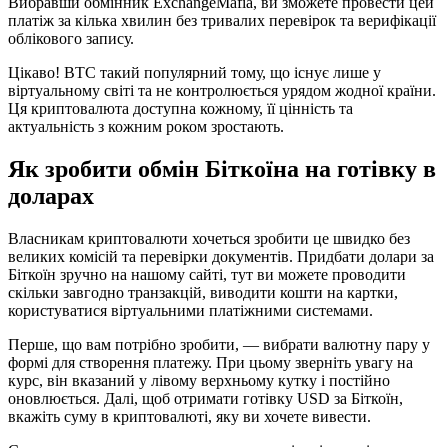
Вибравши обмінник ExchangeMafia, ви зможете провести цей
платіж за кілька хвилин без тривалих перевірок та верифікації
облікового запису.
Цікаво! BTC такий популярний тому, що існує лише у
віртуальному світі та не контролюється урядом жодної країни.
Ця криптовалюта доступна кожному, її цінність та
актуальність з кожним роком зростають.
Як зробити обмін Біткоїна на готівку в
доларах
Власникам криптовалюти хочеться зробити це швидко без
великих комісій та перевірки документів. Придбати долари за
Біткоїн зручно на нашому сайті, тут ви можете проводити
скільки завгодно транзакцій, виводити кошти на картки,
користуватися віртуальними платіжними системами.
Перше, що вам потрібно зробити, — вибрати валютну пару у
формі для створення платежу. При цьому зверніть увагу на
курс, він вказаний у лівому верхньому кутку і постійно
оновлюється. Далі, щоб отримати готівку USD за Біткоїн,
вкажіть суму в криптовалюті, яку ви хочете вивести.