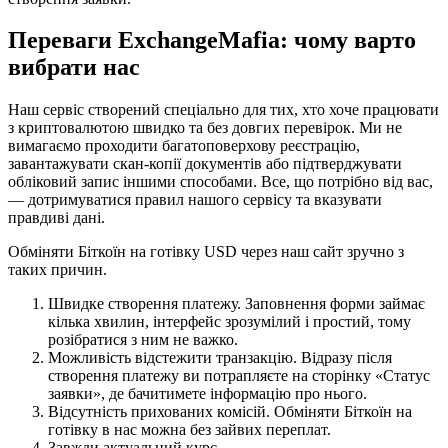
Переваги ExchangeMafia: чому варто
вибрати нас
Наш сервіс створений спеціально для тих, хто хоче працювати
з криптовалютою швидко та без довгих перевірок. Ми не
вимагаємо проходити багатоповерхову реєстрацію,
завантажувати скан-копії документів або підтверджувати
обліковий запис іншими способами. Все, що потрібно від вас,
— дотримуватися правил нашого сервісу та вказувати
правдиві дані.
Обміняти Біткоїн на готівку USD через наш сайт зручно з
таких причин.
Швидке створення платежу. Заповнення форми займає
кілька хвилин, інтерфейс зрозумілий і простий, тому
розібратися з ним не важко.
Можливість відстежити транзакцію. Відразу після
створення платежу ви потрапляєте на сторінку «Статус
заявки», де бачитимете інформацію про нього.
Відсутність прихованих комісій. Обміняти Біткоїн на
готівку в нас можна без зайвих переплат.
Завжди актуальний курс.