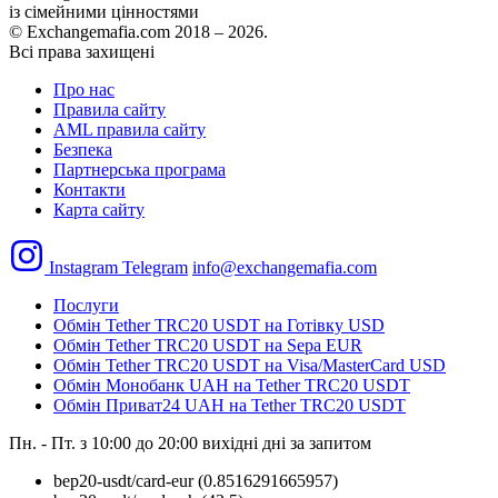
із сімейними цінностями
© Exchangemafia.com 2018 –
2026
.
Всі права захищені
Про нас
Правила сайту
AML правила сайту
Безпека
Партнерська програма
Контакти
Карта сайту
Instagram
Telegram
info@exchangemafia.com
Послуги
Обмін Tether TRC20 USDT на Готівку USD
Обмін Tether TRC20 USDT на Sepa EUR
Обмін Tether TRC20 USDT на Visa/MasterCard USD
Обмін Монобанк UAH на Tether TRC20 USDT
Обмін Приват24 UAH на Tether TRC20 USDT
Пн. - Пт. з 10:00 до 20:00
вихідні дні за запитом
bep20-usdt/card-eur
(0.8516291665957)