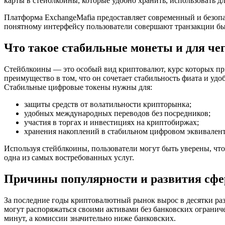
карты в стейблкоины, которые удобно хранить, использовать д
Платформа ExchangeMafia предоставляет современный и безопа
понятному интерфейсу пользователи совершают транзакции бы
Что такое стабильные монеты и для че
Стейблкоины — это особый вид криптовалют, курс которых пр
преимущество в том, что он сочетает стабильность фиата и уд
Стабильные цифровые токены нужны для:
защиты средств от волатильности крипторынка;
удобных международных переводов без посредников;
участия в торгах и инвестициях на криптобиржах;
хранения накоплений в стабильном цифровом эквивалент
Используя стейблкоины, пользователи могут быть уверены, чт
одна из самых востребованных услуг.
Причины популярности и развития сф
За последние годы криптовалютный рынок вырос в десятки ра
могут распоряжаться своими активами без банковских ограни
минут, а комиссии значительно ниже банковских.