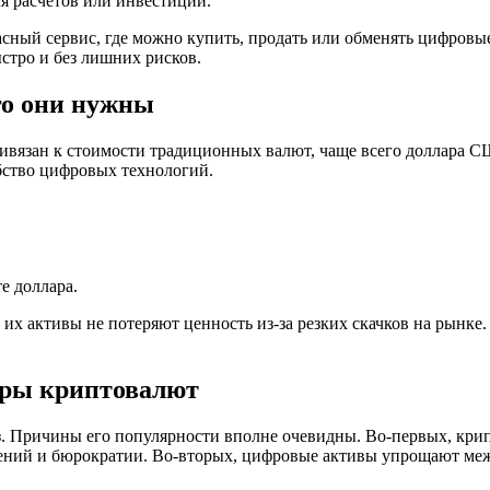
ля расчетов или инвестиций.
сный сервис, где можно купить, продать или обменять цифровые
стро и без лишних рисков.
го они нужны
ивязан к стоимости традиционных валют, чаще всего доллара 
обство цифровых технологий.
е доллара.
о их активы не потеряют ценность из-за резких скачков на рын
еры криптовалют
з. Причины его популярности вполне очевидны. Во-первых, кри
чений и бюрократии. Во-вторых, цифровые активы упрощают ме