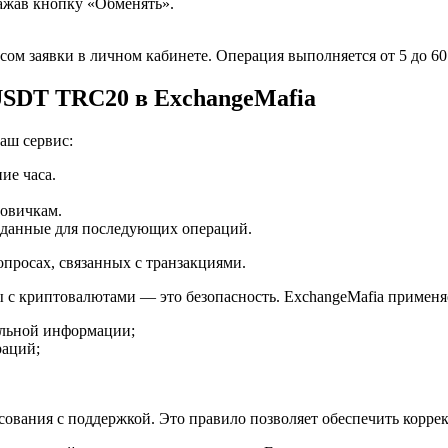
нажав кнопку «Обменять».
сом заявки в личном кабинете. Операция выполняется от 5 до 60
SDT TRC20 в ExchangeMafia
аш сервис:
ие часа.
новичкам.
ь данные для последующих операций.
просах, связанных с транзакциями.
 с криптовалютами — это безопасность. ExchangeMafia примен
альной информации;
аций;
асования с поддержкой. Это правило позволяет обеспечить корре