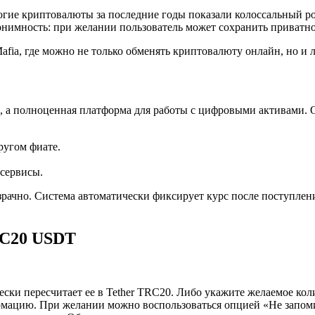
ие криптовалюты за последние годы показали колоссальный рос
онимность: при желании пользователь может сохранить приватно
afia, где можно не только обменять криптовалюту онлайн, но и л
, а полноценная платформа для работы с цифровыми активами. 
ругом фиате.
 сервисы.
ачно. Система автоматически фиксирует курс после поступления
RC20 USDT
ески пересчитает ее в Tether TRC20. Либо укажите желаемое ко
ацию. При желании можно воспользоваться опцией «Не запоми