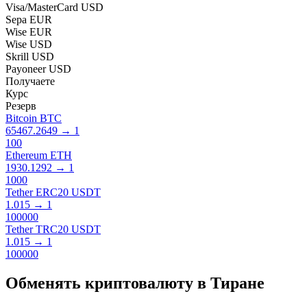
Visa/MasterCard USD
Sepa EUR
Wise EUR
Wise USD
Skrill USD
Payoneer USD
Получаете
Курс
Резерв
Bitcoin BTC
65467.2649
→
1
100
Ethereum ETH
1930.1292
→
1
1000
Tether ERC20 USDT
1.015
→
1
100000
Tether TRC20 USDT
1.015
→
1
100000
Обменять криптовалюту в Тиране