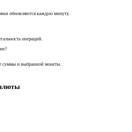
ровки обновляются каждую минуту.
гальность операций.
ане?
т суммы и выбранной монеты.
валюты