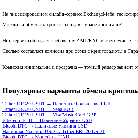
На лицензированном онлайн-сервисе ExchangeMafia, где коти
Можно ли обменять криптовалюту в Тиране анонимно?
Нет, сервис соблюдает требования AML/KYC и обеспечивает ле
Сколько составляет комиссия при обмене криптовалюты в Тир
Комиссия минимальна и прозрачна — точный размер зависит о
Популярные варианты обмена крипто
Tether TRC20 USDT → Наличные Братислава EUR
Tether ERC20 USDT → Sepa EUR
Tether ERC20 USDT → Visa/MasterCard GBP
Ethereum ETH → Наличные Украина USD
Bitcoin BTC → Наличные Украина USD
Наличные Украина USD → Tether ERC20 USDT
Bitcoin BTC → Монобанк UAH