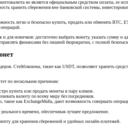
иптовалюта не является официальным средством оплаты, ее испо
ость хранить сбережения вне банковской системы, инвестирова
жность легко и безопасно купить, продать или обменять BTC, E
 операций.
 и для новичков: достаточно выбрать монету, указать сумму и 
управлять финансами без лишней бюрократии, с полной безопас
онет
деров. Стейблкоины, такие как USDT, позволяют хранить средс
тет по нескольким причинам:
тро купить или продать монеты в пару кликов.
нивать валюту по всему миру без посредников.
, такие как ExchangeMafia, дают возможность совершать опера
реального времени, обеспечивая лучшее предложение.
крипту для хранения сбережений и удобных онлайн-платежей.