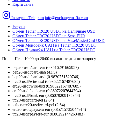
Карта сайта
Instagram
Telegram
info@exchangemafia.com
Услуги
Обмен Tether TRC20 USDT на Наличные USD
Обмен Tether TRC20 USDT на Sepa EUR
Обмен Tether TRC20 USDT на Visa/MasterCard USD
Обмен Монобанк UAH на Tether TRC20 USDT
Обмен Приват24 UAH на Tether TRC20 USDT
Пн. — Пт. с 10:00 до 20:00
выходные дни по запросу
bep20-usdt/card-eur
(0.8516291665957)
bep20-usdt/card-uah
(43.5)
bep20-usdt/card-usd
(0.9830751520746)
trc20-usdt/wire-usd
(0.98522167487685)
erc20-usdt/wire-usd
(0.98522167487685)
erc20-usdt/bank-eur
(0.86072207644794)
trc20-usdt/bank-eur
(0.86079209175844)
trc20-usdt/card-gel
(2.64)
tether-erc20-usdt/card-gel
(2.64)
erc20-usdc/paysera-eur
(0.85715735044914)
trc20-usdt/paysera-eur
(0.86292144263483)