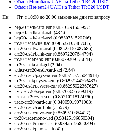
Обмен Монобанк UAH на Tether TRC20 USDT
Обмен Приват24 UAH на Tether TRC20 USDT
Пн. — Пт. с 10:00 до 20:00
выходные дни по запросу
bep20-usdt/card-eur
(0.8516291665957)
bep20-usdt/card-uah
(43.5)
bep20-usdt/card-usd
(0.9830751520746)
trc20-usdt/wire-usd
(0.98522167487685)
erc20-usdt/wire-usd
(0.98522167487685)
erc20-usdt/bank-eur
(0.86072207644794)
trc20-usdt/bank-eur
(0.86079209175844)
trc20-usdt/card-gel
(2.64)
tether-erc20-usdt/card-gel
(2.64)
erc20-usdc/paysera-eur
(0.85715735044914)
trc20-usdt/paysera-eur
(0.86292144263483)
erc20-usdt/paysera-eur
(0.86295022367627)
usdc-erc20/sepa-eur
(0.85766655569319)
usdc-erc20/wise-eur
(0.85710518124796)
usdc-erc20/card-eur
(0.84005019971983)
erc20-usdc/card-pln
(3.5579)
erc20-usdc/revo-eur
(0.8609510354417)
trc20-usdt/mono-usd
(0.98425196850394)
erc20-usdt/mono-usd
(0.98425196850394)
erc20-usdt/pumb-uah
(42)