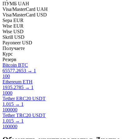
ПУМБ UAH
Visa/MasterCard UAH
Visa/MasterCard USD
Sepa EUR
Wise EUR
Wise USD
Skrill USD
Payoneer USD
Получаете
Курс
Резерв
Bitcoin BTC
65577.2653
→
1
100
Ethereum ETH
1935.2785
→
1
1000
Tether ERC20 USDT
1.015
→
1
100000
Tether TRC20 USDT
1.015
→
1
100000