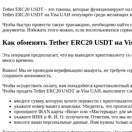
Tether ERC20 USDT – это токены, которые функционируют на бл
Tether ERC20 USDT на Visa UAH популярен среди желающих в
Чтобы быстро провести такую транзакцию, необходимо найти н
документы. Избежать этого можно, если воспользоваться серви
Как обменять Tether ERC20 USDT на V
Эта операция предполагает, что вы выводите криптовалюту со 
много времени.
Важно! Мы не проводим верификацию аккаунта, не требуем сер
сохранить анонимность.
Чтобы осуществить оплату, вам понадобятся криптовалютный ко
Чтобы продать Tether ERC20 USDT за Visa UAH, выполните с
введите сумму, которую хотите перевести с криптовалютн
укажите номер вашего кошелька. Убедитесь, что пропис
пропишите IBAN карты «Виза» или «Мастеркард» для зач
укажите ИНН и Ф. И. О. получателя. Отметим, что мы не
внесите ваши персональные данные. Нам нужны только акк