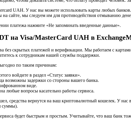
одимо, чтобы доказать системе, что оплату проводит человек. З
rcard UAH. У нас вы можете использовать карты любых банков.
 на сайте, мы следуем им для противодействия отмыванию дене
ении платежа нажмите «Не запоминать введенные данные».
DT на Visa/MasterCard UAH в ExchangeM
ва без скрытых платежей и верификации. Мы работаем с картам
ратитесь к сотрудникам нашей службы поддержки.
 выгодно по таким причинам:
этого войдите в раздел «Статус заявки».
гда возможны задержки со стороны вашего банка.
шифрованном виде.
на любые вопросы касательно работы сервиса.
шел, средства вернутся на ваш криптовалютный кошелек. У нас в
я суммы).
рвиса будет быстрым и простым. Учитывайте, что ваш банк тож