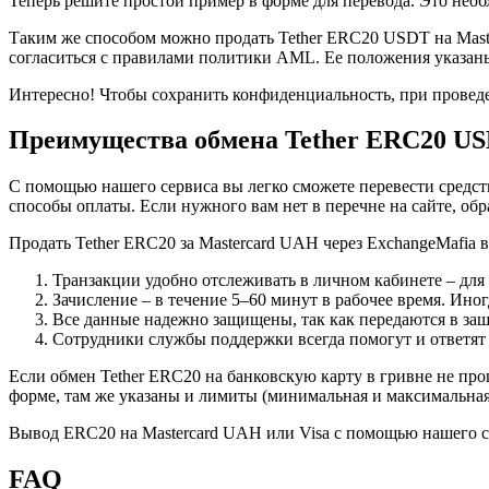
Теперь решите простой пример в форме для перевода. Это необх
Таким же способом можно продать Tether ERC20 USDT на Maste
согласиться с правилами политики AML. Ее положения указаны
Интересно! Чтобы сохранить конфиденциальность, при провед
Преимущества обмена Tether ERC20 US
С помощью нашего сервиса вы легко сможете перевести средст
способы оплаты. Если нужного вам нет в перечне на сайте, об
Продать Tether ERC20 за Mastercard UAH через ExchangeMafia
Транзакции удобно отслеживать в личном кабинете – для 
Зачисление – в течение 5–60 минут в рабочее время. Ино
Все данные надежно защищены, так как передаются в за
Сотрудники службы поддержки всегда помогут и ответят 
Если обмен Tether ERC20 на банковскую карту в гривне не про
форме, там же указаны и лимиты (минимальная и максимальна
Вывод ERC20 на Mastercard UAH или Visa с помощью нашего се
FAQ