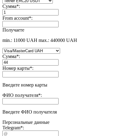
Сумма
*
:
From account
*
:
Получаете
min.: 11000 UAH
max.: 440000 UAH
Сумма
*
:
Номер карты
*
:
Введите номер карты
ФИО получателя
*
:
Введите ФИО получателя
Персональные данные
Telegram
*
: