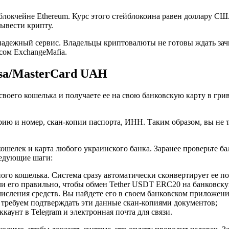
окчейне Ethereum. Курс этого стейблокоина равен доллару США,
ывести крипту.
адежный сервис. Владельцы криптовалюты не готовы ждать зачи
сом ExchangeMafia.
isa/MasterCard UAH
своего кошелька и получаете ее на свою банковскую карту в гр
ию и номер, скан-копии паспорта, ИНН. Таким образом, вы не 
шелек и карта любого украинского банка. Заранее проверьте бал
ледующие шаги:
ого кошелька. Система сразу автоматически сконвертирует ее по
али его правильно, чтобы обмен Tether USDT ERC20 на банковс
исления средств. Вы найдете его в своем банковском приложени
 требуем подтверждать эти данные скан-копиями документов;
аунт в Telegram и электронная почта для связи.