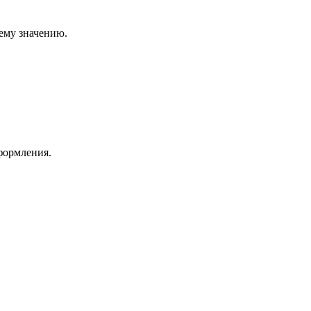
ему значению.
формления.