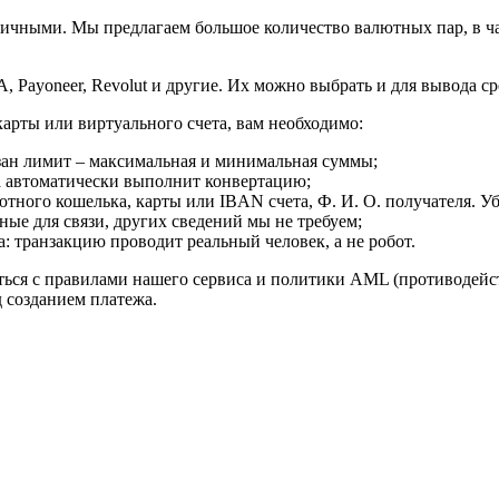
личными. Мы предлагаем большое количество валютных пар, в ча
 Payoneer, Revolut и другие. Их можно выбрать и для вывода ср
рты или виртуального счета, вам необходимо:
зан лимит – максимальная и минимальная суммы;
а автоматически выполнит конвертацию;
ного кошелька, карты или IBAN счета, Ф. И. О. получателя. Уб
ые для связи, других сведений мы не требуем;
: транзакцию проводит реальный человек, а не робот.
иться с правилами нашего сервиса и политики AML (противодей
д созданием платежа.