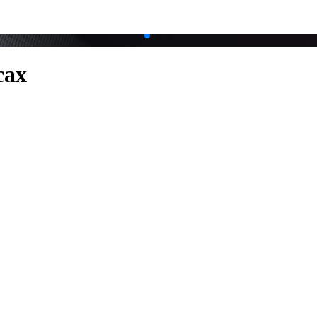
.
.
сах