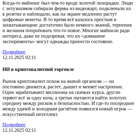
Когда-то майнинг был чем-то вроде золотой лихорадки. Люди
с энтузиазмом собирали фермы из видеокарт, подключали их
к розетке и наблюдали, как на экране медленно растут
цифровые монеты. В то время всё казалось простым и
захватывающим: достаточно было немного знаний, терпения
и желания попробовать что-то новое. Многие майнили ради
интереса, даже не подозревая, что их «домашние
эксперименты» могут однажды принести состояние.
Подробнее
12.11.2025 02:11
ИИ в криптовалютной торговле
Рынок криптовалют похож на живой организм — он
постоянно движется, растет, дышит и меняет настроение.
Одни зарабатывают миллионы на скачках курса, другие
теряют всё за одну ночь, а третьи пытаются найти золотую
середину между риском и безопасностью. И где-то посередине
между удачей и холодным расчётом появился новый игрок —
искусственный интеллект.
Подробнее
12.11.2025 02:11