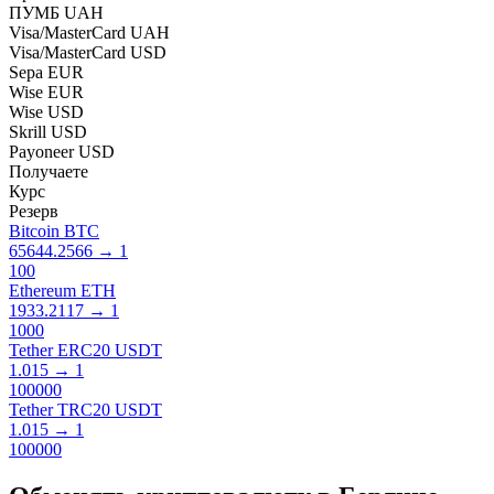
ПУМБ UAH
Visa/MasterCard UAH
Visa/MasterCard USD
Sepa EUR
Wise EUR
Wise USD
Skrill USD
Payoneer USD
Получаете
Курс
Резерв
Bitcoin BTC
65644.2566
→
1
100
Ethereum ETH
1933.2117
→
1
1000
Tether ERC20 USDT
1.015
→
1
100000
Tether TRC20 USDT
1.015
→
1
100000