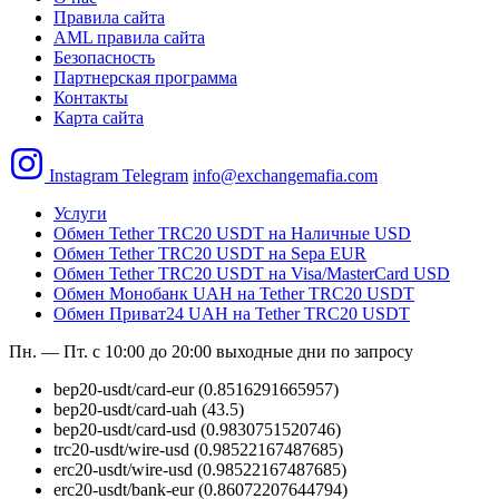
Правила сайта
AML правила сайта
Безопасность
Партнерская программа
Контакты
Карта сайта
Instagram
Telegram
info@exchangemafia.com
Услуги
Обмен Tether TRC20 USDT на Наличные USD
Обмен Tether TRC20 USDT на Sepa EUR
Обмен Tether TRC20 USDT на Visa/MasterCard USD
Обмен Монобанк UAH на Tether TRC20 USDT
Обмен Приват24 UAH на Tether TRC20 USDT
Пн. — Пт. с 10:00 до 20:00
выходные дни по запросу
bep20-usdt/card-eur
(0.8516291665957)
bep20-usdt/card-uah
(43.5)
bep20-usdt/card-usd
(0.9830751520746)
trc20-usdt/wire-usd
(0.98522167487685)
erc20-usdt/wire-usd
(0.98522167487685)
erc20-usdt/bank-eur
(0.86072207644794)