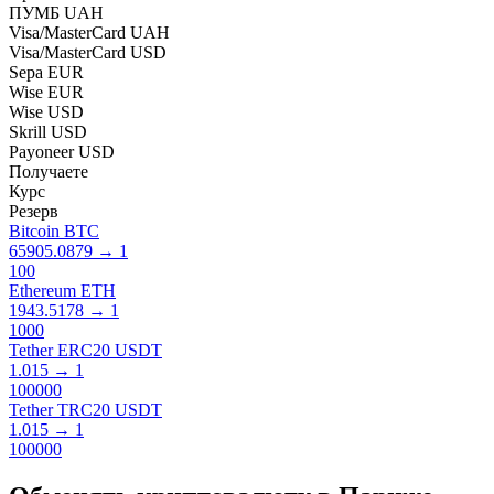
ПУМБ UAH
Visa/MasterCard UAH
Visa/MasterCard USD
Sepa EUR
Wise EUR
Wise USD
Skrill USD
Payoneer USD
Получаете
Курс
Резерв
Bitcoin BTC
65905.0879
→
1
100
Ethereum ETH
1943.5178
→
1
1000
Tether ERC20 USDT
1.015
→
1
100000
Tether TRC20 USDT
1.015
→
1
100000