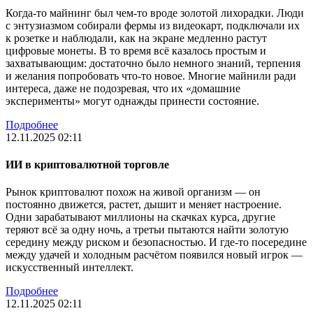
Когда-то майнинг был чем-то вроде золотой лихорадки. Люди
с энтузиазмом собирали фермы из видеокарт, подключали их
к розетке и наблюдали, как на экране медленно растут
цифровые монеты. В то время всё казалось простым и
захватывающим: достаточно было немного знаний, терпения
и желания попробовать что-то новое. Многие майнили ради
интереса, даже не подозревая, что их «домашние
эксперименты» могут однажды принести состояние.
Подробнее
12.11.2025 02:11
ИИ в криптовалютной торговле
Рынок криптовалют похож на живой организм — он
постоянно движется, растет, дышит и меняет настроение.
Одни зарабатывают миллионы на скачках курса, другие
теряют всё за одну ночь, а третьи пытаются найти золотую
середину между риском и безопасностью. И где-то посередине
между удачей и холодным расчётом появился новый игрок —
искусственный интеллект.
Подробнее
12.11.2025 02:11