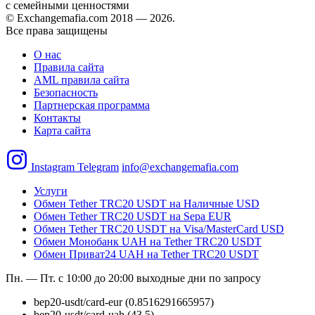
с семейными ценностями
© Exchangemafia.com 2018 —
2026
.
Все права защищены
О нас
Правила сайта
AML правила сайта
Безопасность
Партнерская программа
Контакты
Карта сайта
Instagram
Telegram
info@exchangemafia.com
Услуги
Обмен Tether TRC20 USDT на Наличные USD
Обмен Tether TRC20 USDT на Sepa EUR
Обмен Tether TRC20 USDT на Visa/MasterCard USD
Обмен Монобанк UAH на Tether TRC20 USDT
Обмен Приват24 UAH на Tether TRC20 USDT
Пн. — Пт. с 10:00 до 20:00
выходные дни по запросу
bep20-usdt/card-eur
(0.8516291665957)
bep20-usdt/card-uah
(43.5)