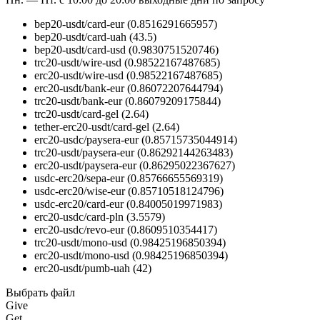
bep20-usdt/card-eur
(0.8516291665957)
bep20-usdt/card-uah
(43.5)
bep20-usdt/card-usd
(0.9830751520746)
trc20-usdt/wire-usd
(0.98522167487685)
erc20-usdt/wire-usd
(0.98522167487685)
erc20-usdt/bank-eur
(0.86072207644794)
trc20-usdt/bank-eur
(0.86079209175844)
trc20-usdt/card-gel
(2.64)
tether-erc20-usdt/card-gel
(2.64)
erc20-usdc/paysera-eur
(0.85715735044914)
trc20-usdt/paysera-eur
(0.86292144263483)
erc20-usdt/paysera-eur
(0.86295022367627)
usdc-erc20/sepa-eur
(0.85766655569319)
usdc-erc20/wise-eur
(0.85710518124796)
usdc-erc20/card-eur
(0.84005019971983)
erc20-usdc/card-pln
(3.5579)
erc20-usdc/revo-eur
(0.8609510354417)
trc20-usdt/mono-usd
(0.98425196850394)
erc20-usdt/mono-usd
(0.98425196850394)
erc20-usdt/pumb-uah
(42)
Выбрать файл
Give
Get