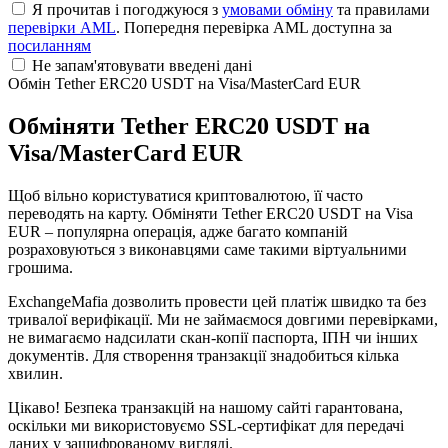
Я прочитав і погоджуюся з
умовами обміну
та правилами
перевірки AML
. Попередня перевірка AML доступна за
посиланням
Не запам'ятовувати введені дані
Обмін Tether ERC20 USDT на Visa/MasterCard EUR
Обміняти Tether ERC20 USDT на
Visa/MasterCard EUR
Щоб вільно користуватися криптовалютою, її часто
переводять на карту. Обміняти Tether ERC20 USDT на Visa
EUR – популярна операція, адже багато компаній
розраховуються з виконавцями саме такими віртуальними
грошима.
ExchangeMafia дозволить провести цей платіж швидко та без
тривалої верифікації. Ми не займаємося довгими перевірками,
не вимагаємо надсилати скан-копії паспорта, ІПН чи інших
документів. Для створення транзакції знадобиться кілька
хвилин.
Цікаво! Безпека транзакцій на нашому сайті гарантована,
оскільки ми використовуємо SSL-сертифікат для передачі
даних у зашифрованому вигляді.