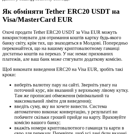
Як обміняти Tether ERC20 USDT на
Visa/MasterCard EUR
Охочі продати Tether ERC20 USDT за Visa EUR можуть
використовувати для отримання коштів картку будь-якого
банку світу, крім тих, що знаходяться в Молдові. Попередньо
переконайтеся, що на вашому криптовалютному гаманці
достатньо коштів на переказ. У нас немає прихованих
платежів, але ваш банк може стягувати додаткову комісію.
Щоб виконати виведення ERC20 на Visa EUR, зробіть такі
кроки:
виберіть валютну пару на сайті. Зверніть увагу на
поточний курс, він вказаний у верхньому лівому кутку.
Там же прописані обмеження (мінімальний та
максимальний ліміти для виведення);
введіть суму, яку ви хочете вивести. Система
автоматично виконає конвертацію, у результаті ви
побачите скільки грошей прийде на карту. Враховуйте
комісію вашого банку;
вкажіть номери криптовалютного гаманця та карти в
євро для переказу. Перевірте, щоб усі дані були вказані