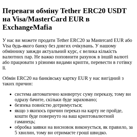
Переваги обміну Tether ERC20 USDT
на Visa/MasterCard EUR в
ExchangeMafia
У нас ви можете продати Tether ERC20 за Mastercard EUR або
Visa будь-якого банку без довгих очікувань. У нашому
обміннику завжди актуальний курс, є велика кількість
валютних пар. Не важко поповнити рахунок в іншій валюті
або працювати з різними видами крипти, перевести в готівку
її.
Обмін ERC20 на банківську картку EUR у нас вигідний з
таких причин:
система автоматично конвертує суму переказу, тому ви
одразу бачите, скільки буде зараховано;
безпека повністю дотримується;
якщо з якихось причин переказ на карту не пройде,
кошти буде повернуто на ваш криптовалютний
гаманець;
обробка заявки на висновок виконується, як правило, за
5 хвилин, тому ви отримаєте гроші швидко.