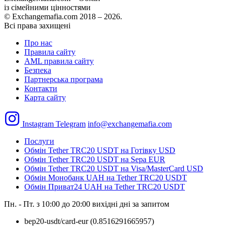
із сімейними цінностями
© Exchangemafia.com 2018 –
2026
.
Всі права захищені
Про нас
Правила сайту
AML правила сайту
Безпека
Партнерська програма
Контакти
Карта сайту
Instagram
Telegram
info@exchangemafia.com
Послуги
Обмін Tether TRC20 USDT на Готівку USD
Обмін Tether TRC20 USDT на Sepa EUR
Обмін Tether TRC20 USDT на Visa/MasterCard USD
Обмін Монобанк UAH на Tether TRC20 USDT
Обмін Приват24 UAH на Tether TRC20 USDT
Пн. - Пт. з 10:00 до 20:00
вихідні дні за запитом
bep20-usdt/card-eur
(0.8516291665957)