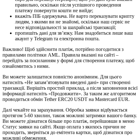
правильно, оскільки після успішного проведення
платежу повернути кошти не вийде;
вкажіть ПІБ одержувача. Не варто переказувати крипту
людям, з якими ви не знайомі, оскільки наш сервіс не
несе відповідальності за шахрайські транзакції;
пропишіть дані для зв’язку. Нам знадобиться лише ваш
акаунт у Telegram та електронна пошта.
Важливо! Щоб здійснити платіж, потрібно погодитися з
правилами політики AML. Правила вказані на сайті –
перейдіть за посиланням у формі для створення платежу, щоб
ознайомитись з ними.
Ви можете залишатися повністю анонімним. Для цього
натисніть «Не запам’ятовувати введені дані» при створенні
транзакції. Вирішіть простий приклад, а після заповнення всієї
інформації натисніть «Продовжити». За таким же алгоритмом
проводиться обмін Tether ERC20 USDT на Mastercard EUR.
Далі чекайте на зарахування. Обробка заявки відбувається
протягом 5-60 хвилин, також можливі затримки вашого банку.
Ви можете дізнатися більше про платіж, перейшовши в меню
Статус заявки на сайті. Якщо оплата з якихось причин не
проходить, зверніться до емітента картки, щоб дізнатися про
можливі обмеження.