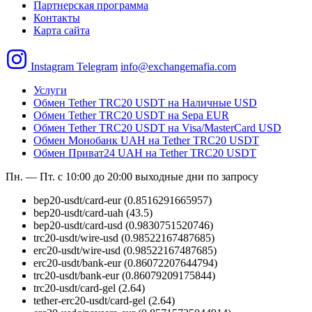
Партнерская программа
Контакты
Карта сайта
Instagram
Telegram
info@exchangemafia.com
Услуги
Обмен Tether TRC20 USDT на Наличные USD
Обмен Tether TRC20 USDT на Sepa EUR
Обмен Tether TRC20 USDT на Visa/MasterCard USD
Обмен Монобанк UAH на Tether TRC20 USDT
Обмен Приват24 UAH на Tether TRC20 USDT
Пн. — Пт. с 10:00 до 20:00
выходные дни по запросу
bep20-usdt/card-eur
(0.8516291665957)
bep20-usdt/card-uah
(43.5)
bep20-usdt/card-usd
(0.9830751520746)
trc20-usdt/wire-usd
(0.98522167487685)
erc20-usdt/wire-usd
(0.98522167487685)
erc20-usdt/bank-eur
(0.86072207644794)
trc20-usdt/bank-eur
(0.86079209175844)
trc20-usdt/card-gel
(2.64)
tether-erc20-usdt/card-gel
(2.64)