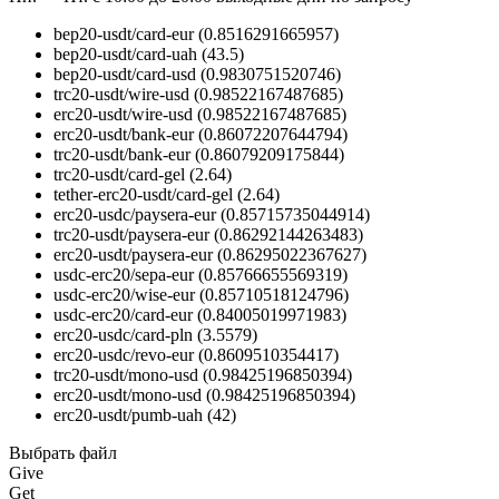
bep20-usdt/card-eur
(0.8516291665957)
bep20-usdt/card-uah
(43.5)
bep20-usdt/card-usd
(0.9830751520746)
trc20-usdt/wire-usd
(0.98522167487685)
erc20-usdt/wire-usd
(0.98522167487685)
erc20-usdt/bank-eur
(0.86072207644794)
trc20-usdt/bank-eur
(0.86079209175844)
trc20-usdt/card-gel
(2.64)
tether-erc20-usdt/card-gel
(2.64)
erc20-usdc/paysera-eur
(0.85715735044914)
trc20-usdt/paysera-eur
(0.86292144263483)
erc20-usdt/paysera-eur
(0.86295022367627)
usdc-erc20/sepa-eur
(0.85766655569319)
usdc-erc20/wise-eur
(0.85710518124796)
usdc-erc20/card-eur
(0.84005019971983)
erc20-usdc/card-pln
(3.5579)
erc20-usdc/revo-eur
(0.8609510354417)
trc20-usdt/mono-usd
(0.98425196850394)
erc20-usdt/mono-usd
(0.98425196850394)
erc20-usdt/pumb-uah
(42)
Выбрать файл
Give
Get