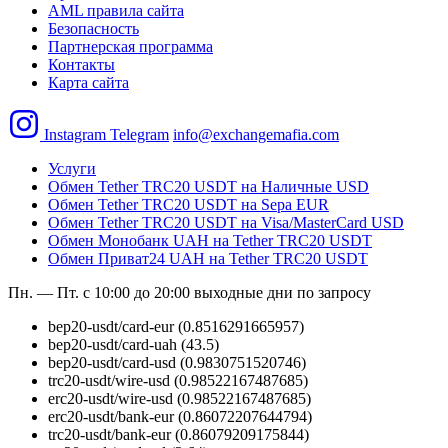
AML правила сайта
Безопасность
Партнерская программа
Контакты
Карта сайта
Instagram
Telegram
info@exchangemafia.com
Услуги
Обмен Tether TRC20 USDT на Наличные USD
Обмен Tether TRC20 USDT на Sepa EUR
Обмен Tether TRC20 USDT на Visa/MasterCard USD
Обмен Монобанк UAH на Tether TRC20 USDT
Обмен Приват24 UAH на Tether TRC20 USDT
Пн. — Пт. с 10:00 до 20:00
выходные дни по запросу
bep20-usdt/card-eur
(0.8516291665957)
bep20-usdt/card-uah
(43.5)
bep20-usdt/card-usd
(0.9830751520746)
trc20-usdt/wire-usd
(0.98522167487685)
erc20-usdt/wire-usd
(0.98522167487685)
erc20-usdt/bank-eur
(0.86072207644794)
trc20-usdt/bank-eur
(0.86079209175844)