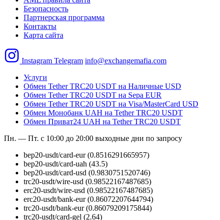
Безопасность
Партнерская программа
Контакты
Карта сайта
Instagram
Telegram
info@exchangemafia.com
Услуги
Обмен Tether TRC20 USDT на Наличные USD
Обмен Tether TRC20 USDT на Sepa EUR
Обмен Tether TRC20 USDT на Visa/MasterCard USD
Обмен Монобанк UAH на Tether TRC20 USDT
Обмен Приват24 UAH на Tether TRC20 USDT
Пн. — Пт. с 10:00 до 20:00
выходные дни по запросу
bep20-usdt/card-eur
(0.8516291665957)
bep20-usdt/card-uah
(43.5)
bep20-usdt/card-usd
(0.9830751520746)
trc20-usdt/wire-usd
(0.98522167487685)
erc20-usdt/wire-usd
(0.98522167487685)
erc20-usdt/bank-eur
(0.86072207644794)
trc20-usdt/bank-eur
(0.86079209175844)
trc20-usdt/card-gel
(2.64)