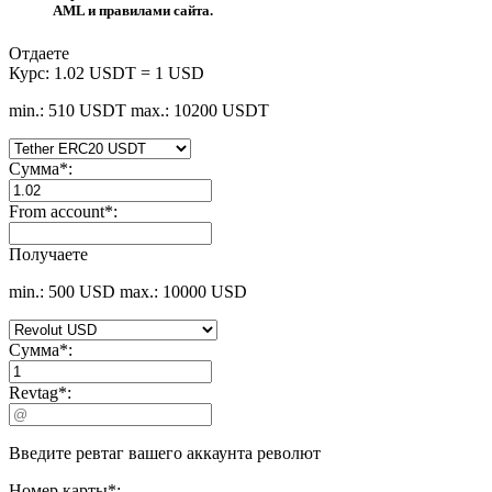
AML и правилами сайта.
Отдаете
Курс:
1.02 USDT = 1 USD
min.: 510 USDT
max.: 10200 USDT
Сумма
*
:
From account
*
:
Получаете
min.: 500 USD
max.: 10000 USD
Сумма
*
:
Revtag
*
:
Введите ревтаг вашего аккаунта револют
Номер карты
*
: