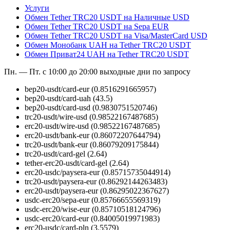
Услуги
Обмен Tether TRC20 USDT на Наличные USD
Обмен Tether TRC20 USDT на Sepa EUR
Обмен Tether TRC20 USDT на Visa/MasterCard USD
Обмен Монобанк UAH на Tether TRC20 USDT
Обмен Приват24 UAH на Tether TRC20 USDT
Пн. — Пт. с 10:00 до 20:00
выходные дни по запросу
bep20-usdt/card-eur
(0.8516291665957)
bep20-usdt/card-uah
(43.5)
bep20-usdt/card-usd
(0.9830751520746)
trc20-usdt/wire-usd
(0.98522167487685)
erc20-usdt/wire-usd
(0.98522167487685)
erc20-usdt/bank-eur
(0.86072207644794)
trc20-usdt/bank-eur
(0.86079209175844)
trc20-usdt/card-gel
(2.64)
tether-erc20-usdt/card-gel
(2.64)
erc20-usdc/paysera-eur
(0.85715735044914)
trc20-usdt/paysera-eur
(0.86292144263483)
erc20-usdt/paysera-eur
(0.86295022367627)
usdc-erc20/sepa-eur
(0.85766655569319)
usdc-erc20/wise-eur
(0.85710518124796)
usdc-erc20/card-eur
(0.84005019971983)
erc20-usdc/card-pln
(3.5579)