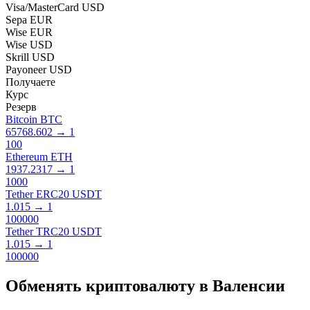
Visa/MasterCard USD
Sepa EUR
Wise EUR
Wise USD
Skrill USD
Payoneer USD
Получаете
Курс
Резерв
Bitcoin BTC
65768.602
→
1
100
Ethereum ETH
1937.2317
→
1
1000
Tether ERC20 USDT
1.015
→
1
100000
Tether TRC20 USDT
1.015
→
1
100000
Обмен​ять криптовалюту в Валенсии