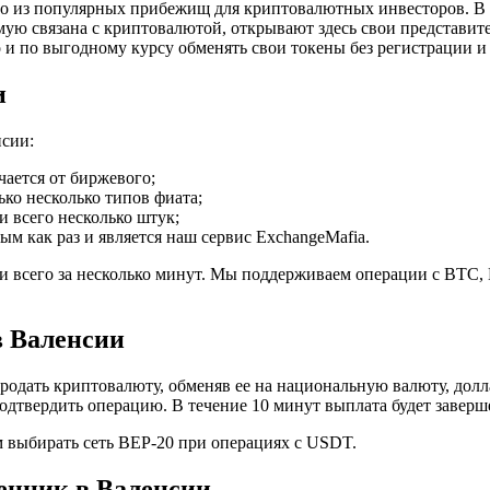
о из популярных прибежищ для криптовалютных инвесторов. В 
мую связана с криптовалютой, открывают здесь свои представит
о и по выгодному курсу обменять свои токены без регистрации 
и
нсии:
чается от биржевого;
ко несколько типов фиата;
и всего несколько штук;
м как раз и является наш сервис ExchangeMafia.
и всего за несколько минут. Мы поддерживаем операции с BTC
в Валенсии
родать криптовалюту, обменяв ее на национальную валюту, доллар
дтвердить операцию. В течение 10 минут выплата будет заверш
выбирать сеть BEP-20 при операциях с USDT.
енник в Валенсии