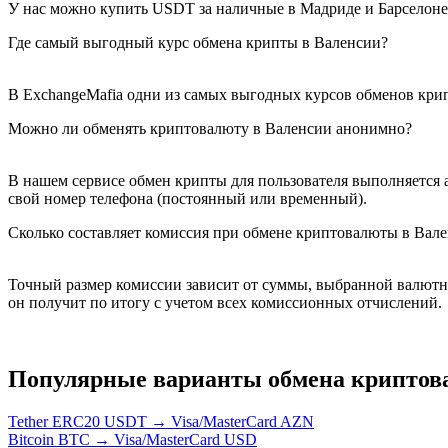
У нас можно купить USDT за наличные в Мадриде и Барселоне. 
Где самый выгодный курс обмена крипты в Валенсии?
В ExchangeMafia одни из самых выгодных курсов обменов кри
Можно ли обменять криптовалюту в Валенсии анонимно?
В нашем сервисе обмен крипты для пользователя выполняется а
свой номер телефона (постоянный или временный).
Сколько составляет комиссия при обмене криптовалюты в Вал
Точный размер комиссии зависит от суммы, выбранной валютно
он получит по итогу с учетом всех комиссионных отчислений.
Популярные варианты обмена крипто
Tether ERC20 USDT → Visa/MasterCard AZN
Bitcoin BTC → Visa/MasterCard USD