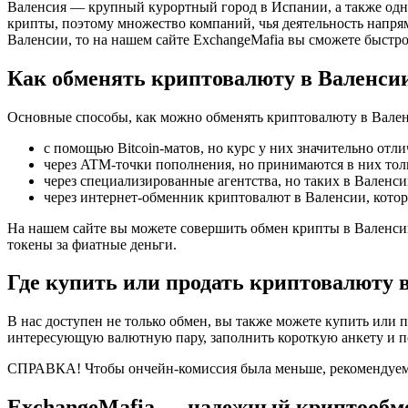
Валенсия — крупный курортный город в Испании, а также одн
крипты, поэтому множество компаний, чья деятельность напря
Валенсии, то на нашем сайте ExchangeMafia вы сможете быстр
Как обменять криптовалюту в Валенси
Основные способы, как можно обменять криптовалюту в Вале
с помощью Bitcoin-матов, но курс у них значительно отли
через ATM-точки пополнения, но принимаются в них толь
через специализированные агентства, но таких в Валенси
через интернет-обменник криптовалют в Валенсии, которы
На нашем сайте вы можете совершить обмен крипты в Валенси
токены за фиатные деньги.
Где купить или продать криптовалюту 
В нас доступен не только обмен, вы также можете купить или п
интересующую валютную пару, заполнить короткую анкету и по
СПРАВКА! Чтобы ончейн-комиссия была меньше, рекомендуем 
ExchangeMafia — надежный криптообм