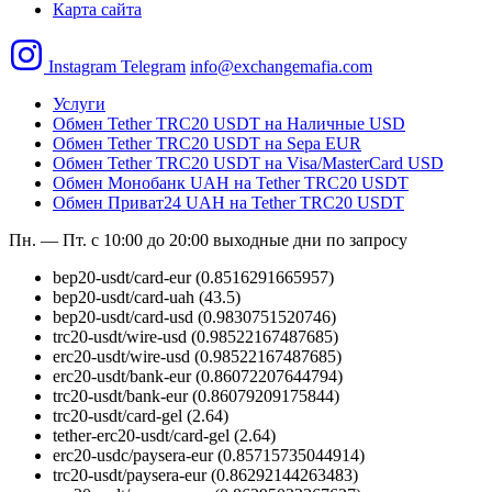
Карта сайта
Instagram
Telegram
info@exchangemafia.com
Услуги
Обмен Tether TRC20 USDT на Наличные USD
Обмен Tether TRC20 USDT на Sepa EUR
Обмен Tether TRC20 USDT на Visa/MasterCard USD
Обмен Монобанк UAH на Tether TRC20 USDT
Обмен Приват24 UAH на Tether TRC20 USDT
Пн. — Пт. с 10:00 до 20:00
выходные дни по запросу
bep20-usdt/card-eur
(0.8516291665957)
bep20-usdt/card-uah
(43.5)
bep20-usdt/card-usd
(0.9830751520746)
trc20-usdt/wire-usd
(0.98522167487685)
erc20-usdt/wire-usd
(0.98522167487685)
erc20-usdt/bank-eur
(0.86072207644794)
trc20-usdt/bank-eur
(0.86079209175844)
trc20-usdt/card-gel
(2.64)
tether-erc20-usdt/card-gel
(2.64)
erc20-usdc/paysera-eur
(0.85715735044914)
trc20-usdt/paysera-eur
(0.86292144263483)