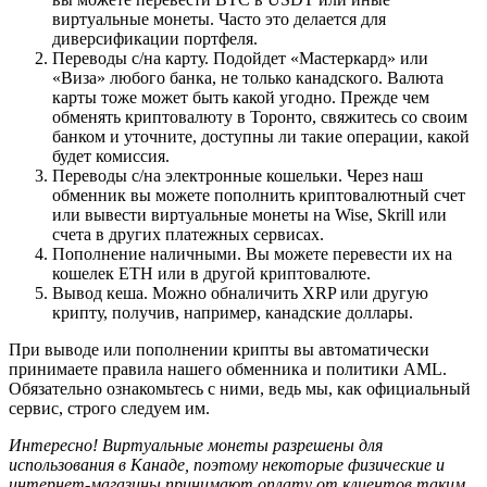
виртуальные монеты. Часто это делается для
диверсификации портфеля.
Переводы с/на карту. Подойдет «Мастеркард» или
«Виза» любого банка, не только канадского. Валюта
карты тоже может быть какой угодно. Прежде чем
обменять криптовалюту в Торонто, свяжитесь со своим
банком и уточните, доступны ли такие операции, какой
будет комиссия.
Переводы с/на электронные кошельки. Через наш
обменник вы можете пополнить криптовалютный счет
или вывести виртуальные монеты на Wise, Skrill или
счета в других платежных сервисах.
Пополнение наличными. Вы можете перевести их на
кошелек ETH или в другой криптовалюте.
Вывод кеша. Можно обналичить XRP или другую
крипту, получив, например, канадские доллары.
При выводе или пополнении крипты вы автоматически
принимаете правила нашего обменника и политики AML.
Обязательно ознакомьтесь с ними, ведь мы, как официальный
сервис, строго следуем им.
Интересно! Виртуальные монеты разрешены для
использования в Канаде, поэтому некоторые физические и
интернет-магазины принимают оплату от клиентов таким