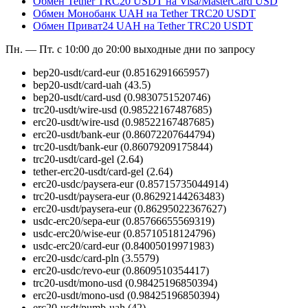
Обмен Tether TRC20 USDT на Visa/MasterCard USD
Обмен Монобанк UAH на Tether TRC20 USDT
Обмен Приват24 UAH на Tether TRC20 USDT
Пн. — Пт. с 10:00 до 20:00
выходные дни по запросу
bep20-usdt/card-eur
(0.8516291665957)
bep20-usdt/card-uah
(43.5)
bep20-usdt/card-usd
(0.9830751520746)
trc20-usdt/wire-usd
(0.98522167487685)
erc20-usdt/wire-usd
(0.98522167487685)
erc20-usdt/bank-eur
(0.86072207644794)
trc20-usdt/bank-eur
(0.86079209175844)
trc20-usdt/card-gel
(2.64)
tether-erc20-usdt/card-gel
(2.64)
erc20-usdc/paysera-eur
(0.85715735044914)
trc20-usdt/paysera-eur
(0.86292144263483)
erc20-usdt/paysera-eur
(0.86295022367627)
usdc-erc20/sepa-eur
(0.85766655569319)
usdc-erc20/wise-eur
(0.85710518124796)
usdc-erc20/card-eur
(0.84005019971983)
erc20-usdc/card-pln
(3.5579)
erc20-usdc/revo-eur
(0.8609510354417)
trc20-usdt/mono-usd
(0.98425196850394)
erc20-usdt/mono-usd
(0.98425196850394)
erc20-usdt/pumb-uah
(42)