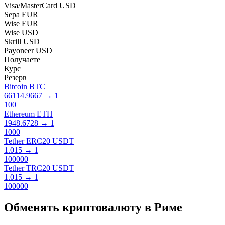
Visa/MasterCard USD
Sepa EUR
Wise EUR
Wise USD
Skrill USD
Payoneer USD
Получаете
Курс
Резерв
Bitcoin BTC
66114.9667
→
1
100
Ethereum ETH
1948.6728
→
1
1000
Tether ERC20 USDT
1.015
→
1
100000
Tether TRC20 USDT
1.015
→
1
100000
Обменять криптовал​юту в Риме