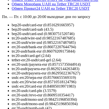
Обмен Монобанк UAH на Tether TRC20 USDT
Обмен Приват24 UAH на Tether TRC20 USDT
Пн. — Пт. с 10:00 до 20:00
выходные дни по запросу
bep20-usdt/card-eur
(0.8516291665957)
bep20-usdt/card-uah
(43.5)
bep20-usdt/card-usd
(0.9830751520746)
trc20-usdt/wire-usd
(0.98522167487685)
erc20-usdt/wire-usd
(0.98522167487685)
erc20-usdt/bank-eur
(0.86072207644794)
trc20-usdt/bank-eur
(0.86079209175844)
trc20-usdt/card-gel
(2.64)
tether-erc20-usdt/card-gel
(2.64)
erc20-usdc/paysera-eur
(0.85715735044914)
trc20-usdt/paysera-eur
(0.86292144263483)
erc20-usdt/paysera-eur
(0.86295022367627)
usdc-erc20/sepa-eur
(0.85766655569319)
usdc-erc20/wise-eur
(0.85710518124796)
usdc-erc20/card-eur
(0.84005019971983)
erc20-usdc/card-pln
(3.5579)
erc20-usdc/revo-eur
(0.8609510354417)
trc20-usdt/mono-usd
(0.98425196850394)
erc20-usdt/mono-usd
(0.98425196850394)
erc20-usdt/pumb-uah
(42)