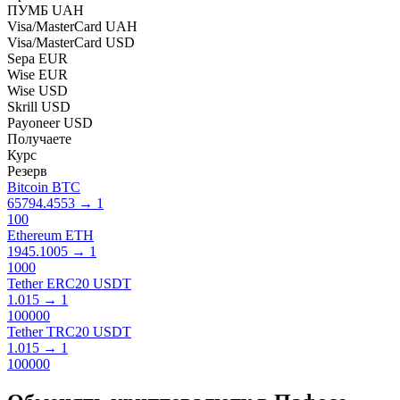
ПУМБ UAH
Visa/MasterCard UAH
Visa/MasterCard USD
Sepa EUR
Wise EUR
Wise USD
Skrill USD
Payoneer USD
Получаете
Курс
Резерв
Bitcoin BTC
65794.4553
→
1
100
Ethereum ETH
1945.1005
→
1
1000
Tether ERC20 USDT
1.015
→
1
100000
Tether TRC20 USDT
1.015
→
1
100000