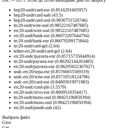
Пн. — Пт. с 10:00 до 20:00
выходные дни по запросу
bep20-usdt/card-eur
(0.8516291665957)
bep20-usdt/card-uah
(43.5)
bep20-usdt/card-usd
(0.9830751520746)
trc20-usdt/wire-usd
(0.98522167487685)
erc20-usdt/wire-usd
(0.98522167487685)
erc20-usdt/bank-eur
(0.86072207644794)
trc20-usdt/bank-eur
(0.86079209175844)
trc20-usdt/card-gel
(2.64)
tether-erc20-usdt/card-gel
(2.64)
erc20-usdc/paysera-eur
(0.85715735044914)
trc20-usdt/paysera-eur
(0.86292144263483)
erc20-usdt/paysera-eur
(0.86295022367627)
usdc-erc20/sepa-eur
(0.85766655569319)
usdc-erc20/wise-eur
(0.85710518124796)
usdc-erc20/card-eur
(0.84005019971983)
erc20-usdc/card-pln
(3.5579)
erc20-usdc/revo-eur
(0.8609510354417)
trc20-usdt/mono-usd
(0.98425196850394)
erc20-usdt/mono-usd
(0.98425196850394)
erc20-usdt/pumb-uah
(42)
Выбрать файл
Give
Get