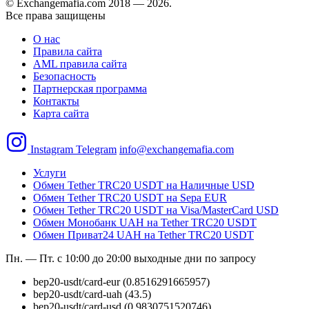
© Exchangemafia.com 2018 —
2026
.
Все права защищены
О нас
Правила сайта
AML правила сайта
Безопасность
Партнерская программа
Контакты
Карта сайта
Instagram
Telegram
info@exchangemafia.com
Услуги
Обмен Tether TRC20 USDT на Наличные USD
Обмен Tether TRC20 USDT на Sepa EUR
Обмен Tether TRC20 USDT на Visa/MasterCard USD
Обмен Монобанк UAH на Tether TRC20 USDT
Обмен Приват24 UAH на Tether TRC20 USDT
Пн. — Пт. с 10:00 до 20:00
выходные дни по запросу
bep20-usdt/card-eur
(0.8516291665957)
bep20-usdt/card-uah
(43.5)
bep20-usdt/card-usd
(0.9830751520746)