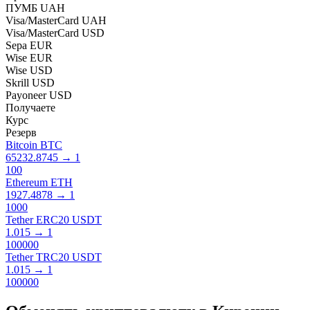
ПУМБ UAH
Visa/MasterCard UAH
Visa/MasterCard USD
Sepa EUR
Wise EUR
Wise USD
Skrill USD
Payoneer USD
Получаете
Курс
Резерв
Bitcoin BTC
65232.8745
→
1
100
Ethereum ETH
1927.4878
→
1
1000
Tether ERC20 USDT
1.015
→
1
100000
Tether TRC20 USDT
1.015
→
1
100000