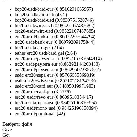
bep20-usdt/card-eur
(0.8516291665957)
bep20-usdt/card-uah
(43.5)
bep20-usdt/card-usd
(0.9830751520746)
trc20-usdt/wire-usd
(0.98522167487685)
erc20-usdt/wire-usd
(0.98522167487685)
erc20-usdt/bank-eur
(0.86072207644794)
trc20-usdt/bank-eur
(0.86079209175844)
trc20-usdt/card-gel
(2.64)
tether-erc20-usdt/card-gel
(2.64)
erc20-usdc/paysera-eur
(0.85715735044914)
trc20-usdt/paysera-eur
(0.86292144263483)
erc20-usdt/paysera-eur
(0.86295022367627)
usdc-erc20/sepa-eur
(0.85766655569319)
usdc-erc20/wise-eur
(0.85710518124796)
usdc-erc20/card-eur
(0.84005019971983)
erc20-usdc/card-pln
(3.5579)
erc20-usdc/revo-eur
(0.8609510354417)
trc20-usdt/mono-usd
(0.98425196850394)
erc20-usdt/mono-usd
(0.98425196850394)
erc20-usdt/pumb-uah
(42)
Выбрать файл
Give
Get