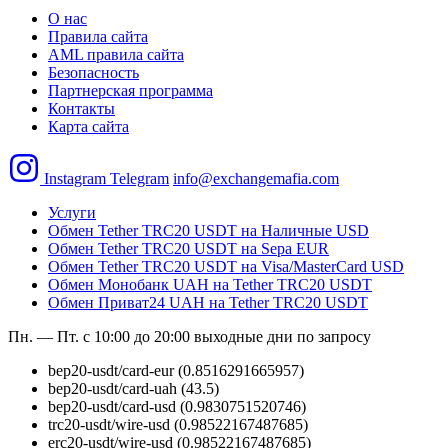
О нас
Правила сайта
AML правила сайта
Безопасность
Партнерская программа
Контакты
Карта сайта
Instagram
Telegram
info@exchangemafia.com
Услуги
Обмен Tether TRC20 USDT на Наличные USD
Обмен Tether TRC20 USDT на Sepa EUR
Обмен Tether TRC20 USDT на Visa/MasterCard USD
Обмен Монобанк UAH на Tether TRC20 USDT
Обмен Приват24 UAH на Tether TRC20 USDT
Пн. — Пт. с 10:00 до 20:00
выходные дни по запросу
bep20-usdt/card-eur
(0.8516291665957)
bep20-usdt/card-uah
(43.5)
bep20-usdt/card-usd
(0.9830751520746)
trc20-usdt/wire-usd
(0.98522167487685)
erc20-usdt/wire-usd
(0.98522167487685)