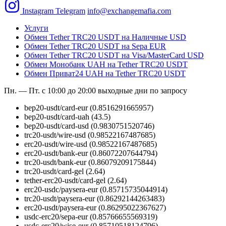
Instagram
Telegram
info@exchangemafia.com
Услуги
Обмен Tether TRC20 USDT на Наличные USD
Обмен Tether TRC20 USDT на Sepa EUR
Обмен Tether TRC20 USDT на Visa/MasterCard USD
Обмен Монобанк UAH на Tether TRC20 USDT
Обмен Приват24 UAH на Tether TRC20 USDT
Пн. — Пт. с 10:00 до 20:00
выходные дни по запросу
bep20-usdt/card-eur
(0.8516291665957)
bep20-usdt/card-uah
(43.5)
bep20-usdt/card-usd
(0.9830751520746)
trc20-usdt/wire-usd
(0.98522167487685)
erc20-usdt/wire-usd
(0.98522167487685)
erc20-usdt/bank-eur
(0.86072207644794)
trc20-usdt/bank-eur
(0.86079209175844)
trc20-usdt/card-gel
(2.64)
tether-erc20-usdt/card-gel
(2.64)
erc20-usdc/paysera-eur
(0.85715735044914)
trc20-usdt/paysera-eur
(0.86292144263483)
erc20-usdt/paysera-eur
(0.86295022367627)
usdc-erc20/sepa-eur
(0.85766655569319)
usdc-erc20/wise-eur
(0.85710518124796)